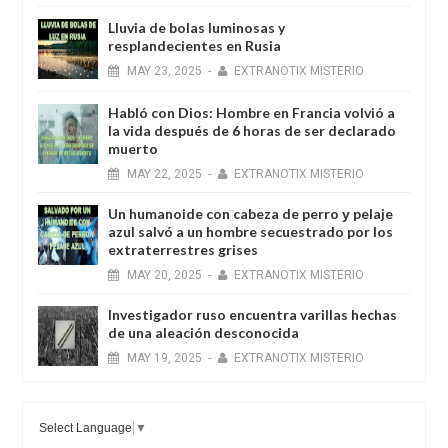
Lluvia de bolas luminosas y
resplandecientes en Rusia
MAY
23,
2025
-
EXTRANOTIX MISTERIO
Habló con Dios: Hombre en Francia volvió a
la vida después de 6 horas de ser declarado
muerto
MAY
22,
2025
-
EXTRANOTIX MISTERIO
Un humanoide con cabeza de perro у pelaje
azul salvó a un hombre secuestrado por los
extraterrestres grises
MAY
20,
2025
-
EXTRANOTIX MISTERIO
Investigador ruso encuentra varillas hechas
de una aleación desconocida
MAY
19,
2025
-
EXTRANOTIX MISTERIO
Select Language
▼