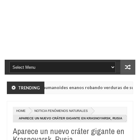
yabinsk vieron a humanoides enanos robando verduras de sus huertos
TRENDING
n de radio rusa UVB-76, conocida como la radio del fin del mundo vol
HOME
NOTICIA FENÓMENOS NATURALES
yabinsk vieron a humanoides enanos robando verduras de sus huertos
APARECE UN NUEVO CRÁTER GIGANTE EN KRASNOYARSK, RUSIA
Aparece un nuevo cráter gigante en
n de radio rusa UVB-76, conocida como la radio del fin del mundo vol
Krasnoyarsk, Rusia