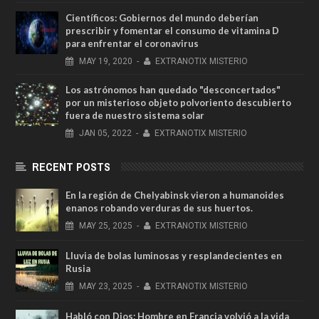
Científicos: Gobiernos del mundo deberían
prescribir y fomentar el consumo de vitamina D
para enfrentar el coronavirus
MAY
19,
2020
-
EXTRANOTIX MISTERIO
Los astrónomos han quedado "desconcertados"
por un misterioso objeto polvoriento descubierto
fuera de nuestro sistema solar
JAN
05,
2022
-
EXTRANOTIX MISTERIO
RECENT POSTS
En la región de Chelyabinsk vieron a humanoides
enanos robando verduras de sus huertos.
MAY
25,
2025
-
EXTRANOTIX MISTERIO
Lluvia de bolas luminosas y resplandecientes en
Rusia
MAY
23,
2025
-
EXTRANOTIX MISTERIO
Habló con Dios: Hombre en Francia volvió a la vida