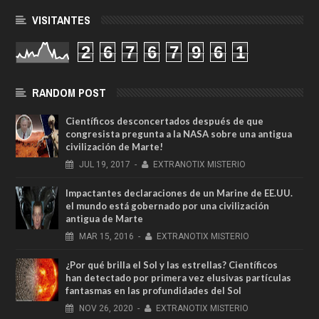
VISITANTES
2
6
7
6
7
9
6
1
RANDOM POST
Científicos desconcertados después de que
congresista pregunta a la NASA sobre una antigua
civilización de Marte!
JUL
19,
2017
-
EXTRANOTIX MISTERIO
Impactantes declaraciones de un Marine de EE.UU.
el mundo está gobernado por una civilización
antigua de Marte
MAR
15,
2016
-
EXTRANOTIX MISTERIO
¿Por qué brilla el Sol y las estrellas? Científicos
han detectado por primera vez elusivas partículas
fantasmas en las profundidades del Sol
NOV
26,
2020
-
EXTRANOTIX MISTERIO