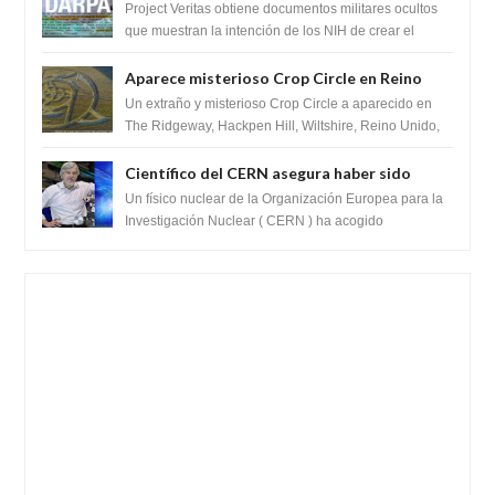
muestran la intención de los NIH de crear el
Project Veritas obtiene documentos militares ocultos
SARS-CoV-2, utilizando la investigación de
que muestran la intención de los NIH de crear el
SARS-CoV-2, utilizando la investigaci...
ganancia de función
Aparece misterioso Crop Circle en Reino
Unido 23 de junio 2016
Un extraño y misterioso Crop Circle a aparecido en
The Ridgeway, Hackpen Hill, Wiltshire, Reino Unido,
fue reportado por Crop circle conec...
Científico del CERN asegura haber sido
ayudado por seres de luz durante una
Un físico nuclear de la Organización Europea para la
prueba del Colisionador de Hadrones
Investigación Nuclear ( CERN ) ha acogido
recientemente el cristianismo en su corazó...