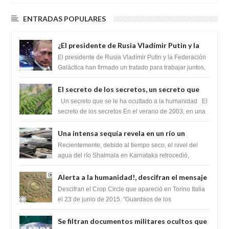
ENTRADAS POPULARES
¿El presidente de Rusia Vladímir Putin y la
Federación Galactica han firmado un
El presidente de Rusia Vladímir Putin y la Federación
tratado para acabar con los Sionistas?
Galáctica han firmado un tratado para trabajar juntos,
para exponer a todos los Si...
El secreto de los secretos, un secreto que
cambiaría por completo el destino de la
Un secreto que se le ha ocultado a la humanidad El
humanidad
secreto de los secretos En el verano de 2003, en una
zona inexplorada de las m...
Una intensa sequía revela en un río un
impresionante hallazgo de miles de Shiva
Recientemente, debido al tiempo seco, el nivel del
Lingas
agua del río Shalmala en Karnataka retrocedió,
revelando la presencia de miles de Shiv...
Alerta a la humanidad!, descifran el mensaje
del Crop Circle de Torino ,Italia
Descifran el Crop Circle que apareció en Torino Italia
el 23 de junio de 2015. "Guardaos de los
extraterrestres con regalos! Esos ...
Se filtran documentos militares ocultos que