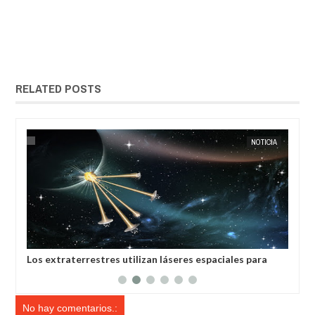
RELATED POSTS
IA
EXTRANOTIX MISTERIO
NOTICIA
EXTRANOT
Los extraterrestres utilizan láseres espaciales para
La 
colonizar planetas, afirman científicos de la India
hum
No hay comentarios.: