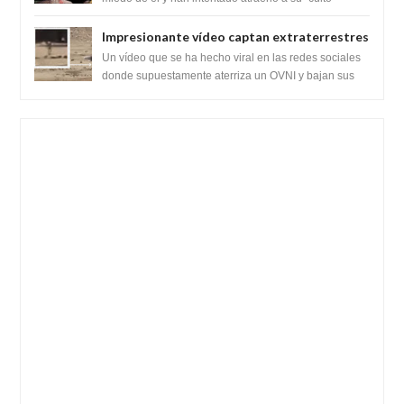
babilónico antiguo....
Impresionante vídeo captan extraterrestres
bajando de un OVNI en Arabia Saudita
Un vídeo que se ha hecho viral en las redes sociales
donde supuestamente aterriza un OVNI y bajan sus
tripulantes en el desierto en Ara...