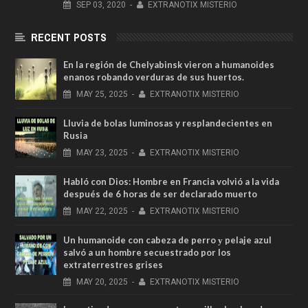
SEP
03,
2020
-
EXTRANOTIX MISTERIO
RECENT POSTS
En la región de Chelyabinsk vieron a humanoides
enanos robando verduras de sus huertos.
MAY
25,
2025
-
EXTRANOTIX MISTERIO
Lluvia de bolas luminosas y resplandecientes en
Rusia
MAY
23,
2025
-
EXTRANOTIX MISTERIO
Habló con Dios: Hombre en Francia volvió a la vida
después de 6 horas de ser declarado muerto
MAY
22,
2025
-
EXTRANOTIX MISTERIO
Un humanoide con cabeza de perro у pelaje azul
salvó a un hombre secuestrado por los
extraterrestres grises
MAY
20,
2025
-
EXTRANOTIX MISTERIO