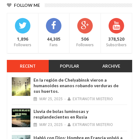
FOLLOW ME
1,896
44,305
506
378,520
Followers
Fans
Followers
Subscribers
RECENT
POPULAR
ARCHIVE
En la región de Chelyabinsk vieron a
humanoides enanos robando verduras de
sus huertos.
MAY
25,
2025
-
EXTRANOTIX MISTERIO
Lluvia de bolas luminosas y
resplandecientes en Rusia
MAY
23,
2025
-
EXTRANOTIX MISTERIO
Habló con Dios: Hombre en Francia volvió a