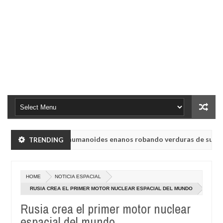
yabinsk vieron a humanoides enanos robando verduras de sus huerto
TRENDING
n de radio rusa UVB-76, conocida como la radio del fin del mundo vo
HOME
NOTICIA ESPACIAL
yabinsk vieron a humanoides enanos robando verduras de sus huerto
RUSIA CREA EL PRIMER MOTOR NUCLEAR ESPACIAL DEL MUNDO
Rusia crea el primer motor nuclear
n de radio rusa UVB-76, conocida como la radio del fin del mundo vo
espacial del mundo