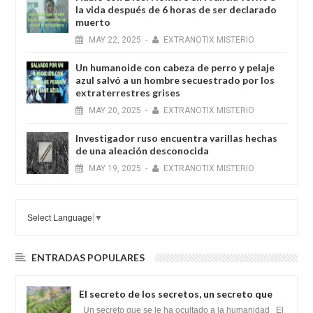
la vida después de 6 horas de ser declarado
muerto
MAY
22,
2025
-
EXTRANOTIX MISTERIO
Un humanoide con cabeza de perro у pelaje
azul salvó a un hombre secuestrado por los
extraterrestres grises
MAY
20,
2025
-
EXTRANOTIX MISTERIO
Investigador ruso encuentra varillas hechas
de una aleación desconocida
MAY
19,
2025
-
EXTRANOTIX MISTERIO
Select Language
▼
ENTRADAS POPULARES
El secreto de los secretos, un secreto que
cambiaría por completo el destino de la
Un secreto que se le ha ocultado a la humanidad El