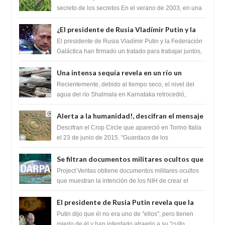
humanidad
secreto de los secretos En el verano de 2003, en una
zona inexplorada de las m...
¿El presidente de Rusia Vladímir Putin y la
Federación Galactica han firmado un
El presidente de Rusia Vladímir Putin y la Federación
tratado para acabar con los Sionistas?
Galáctica han firmado un tratado para trabajar juntos,
para exponer a todos los Si...
Una intensa sequía revela en un río un
impresionante hallazgo de miles de Shiva
Recientemente, debido al tiempo seco, el nivel del
Lingas
agua del río Shalmala en Karnataka retrocedió,
revelando la presencia de miles de Shiv...
Alerta a la humanidad!, descifran el mensaje
del Crop Circle de Torino ,Italia
Descifran el Crop Circle que apareció en Torino Italia
el 23 de junio de 2015. "Guardaos de los
extraterrestres con regalos! Esos ...
Se filtran documentos militares ocultos que
muestran la intención de los NIH de crear el
Project Veritas obtiene documentos militares ocultos
SARS-CoV-2, utilizando la investigación de
que muestran la intención de los NIH de crear el
SARS-CoV-2, utilizando la investigaci...
ganancia de función
El presidente de Rusia Putin revela que la
clase dominante en el mundo son los
Putin dijo que él no era uno de "ellos", pero tienen
híbridos reptiles
miedo de él y han intentado atraerlo a su "culto