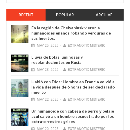
RECENT
POPULAR
ARCHIVE
En la región de Chelyabinsk vieron a
humanoides enanos robando verduras de
sus huertos.
MAY
25,
2025
-
EXTRANOTIX MISTERIO
Lluvia de bolas luminosas y
resplandecientes en Rusia
MAY
23,
2025
-
EXTRANOTIX MISTERIO
Habló con Dios: Hombre en Francia volvió a
la vida después de 6 horas de ser declarado
muerto
MAY
22,
2025
-
EXTRANOTIX MISTERIO
Un humanoide con cabeza de perro у pelaje
azul salvó a un hombre secuestrado por los
extraterrestres grises
MAY
20,
2025
-
EXTRANOTIX MISTERIO