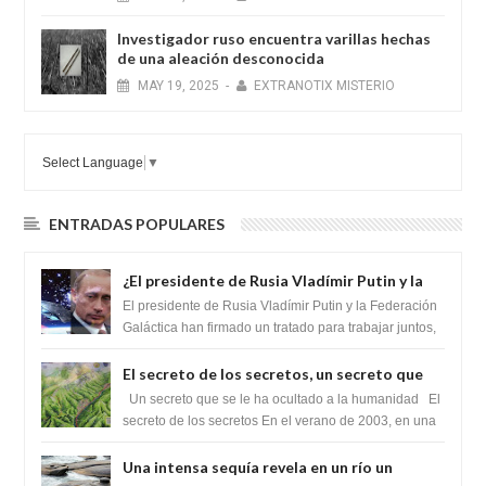
Investigador ruso encuentra varillas hechas
de una aleación desconocida
MAY
19,
2025
-
EXTRANOTIX MISTERIO
Select Language
▼
ENTRADAS POPULARES
¿El presidente de Rusia Vladímir Putin y la
Federación Galactica han firmado un
El presidente de Rusia Vladímir Putin y la Federación
tratado para acabar con los Sionistas?
Galáctica han firmado un tratado para trabajar juntos,
para exponer a todos los Si...
El secreto de los secretos, un secreto que
cambiaría por completo el destino de la
Un secreto que se le ha ocultado a la humanidad El
humanidad
secreto de los secretos En el verano de 2003, en una
zona inexplorada de las m...
Una intensa sequía revela en un río un