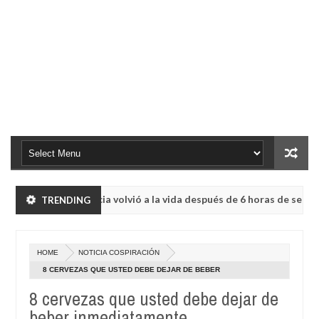
e en Francia volvió a la vida después de 6 horas de ser declarado 
TRENDING
e Kemerovo.
HOME
NOTICIA COSPIRACIÓN
e en Francia volvió a la vida después de 6 horas de ser declarado 
8 CERVEZAS QUE USTED DEBE DEJAR DE BEBER
INMEDIATAMENTE
8 cervezas que usted debe dejar de
e Kemerovo.
beber inmediatamente