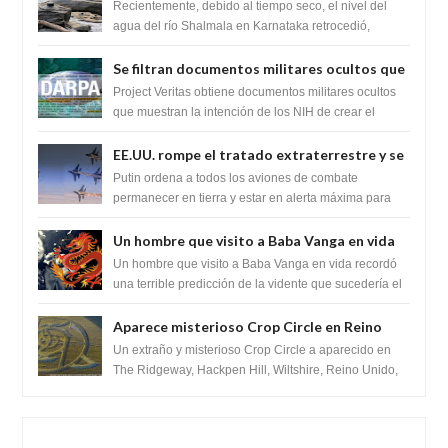
impresionante hallazgo de miles de Shiva
Recientemente, debido al tiempo seco, el nivel del
Lingas
agua del río Shalmala en Karnataka retrocedió,
revelando la presencia de miles de Shiv...
Se filtran documentos militares ocultos que
muestran la intención de los NIH de crear el
Project Veritas obtiene documentos militares ocultos
SARS-CoV-2, utilizando la investigación de
que muestran la intención de los NIH de crear el
SARS-CoV-2, utilizando la investigaci...
ganancia de función
EE.UU. rompe el tratado extraterrestre y se
prepara para destruir el misterioso satélite
Putin ordena a todos los aviones de combate
"Caballero Negro"
permanecer en tierra y estar en alerta máxima para
despegar, después de que Obama rompe el ...
Un hombre que visito a Baba Vanga en vida
recordó la terrible predicción de la vidente
Un hombre que visito a Baba Vanga en vida recordó
para febrero de 2022.
una terrible predicción de la vidente que sucedería el
2 de febrero de 2022. Según el pron...
Aparece misterioso Crop Circle en Reino
Unido 23 de junio 2016
Un extraño y misterioso Crop Circle a aparecido en
The Ridgeway, Hackpen Hill, Wiltshire, Reino Unido,
fue reportado por Crop circle conec...