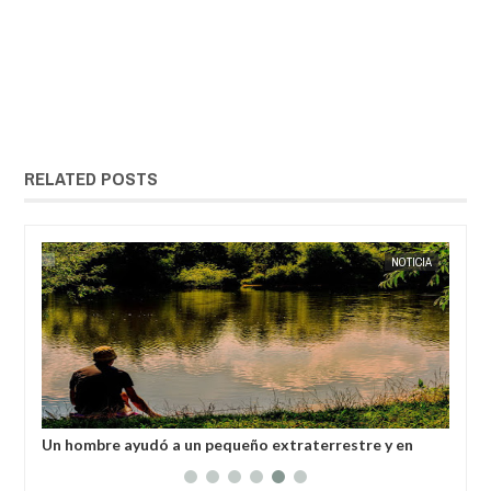
RELATED POSTS
18,
2025
OCT
06,
2024
IA
NOTICIA
s
Un hombre ayudó a un pequeño extraterrestre y en
Niñ
respuesta, el ser lo salvó tres veces.
ins