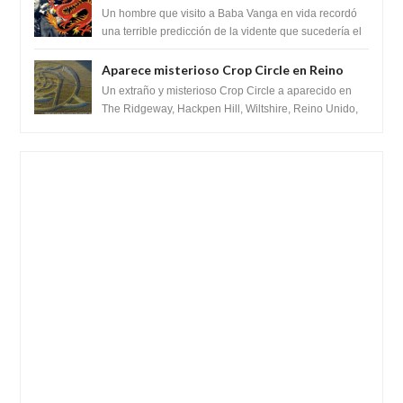
recordó la terrible predicción de la vidente
Un hombre que visito a Baba Vanga en vida recordó
para febrero de 2022.
una terrible predicción de la vidente que sucedería el
2 de febrero de 2022. Según el pron...
Aparece misterioso Crop Circle en Reino
Unido 23 de junio 2016
Un extraño y misterioso Crop Circle a aparecido en
The Ridgeway, Hackpen Hill, Wiltshire, Reino Unido,
fue reportado por Crop circle conec...