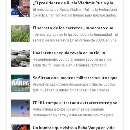
¿El presidente de Rusia Vladímir Putin y la
Federación Galactica han firmado un
El presidente de Rusia Vladímir Putin y la Federación
tratado para acabar con los Sionistas?
Galáctica han firmado un tratado para trabajar juntos,
para exponer a todos los Si...
El secreto de los secretos, un secreto que
cambiaría por completo el destino de la
Un secreto que se le ha ocultado a la humanidad El
humanidad
secreto de los secretos En el verano de 2003, en una
zona inexplorada de las m...
Una intensa sequía revela en un río un
impresionante hallazgo de miles de Shiva
Recientemente, debido al tiempo seco, el nivel del
Lingas
agua del río Shalmala en Karnataka retrocedió,
revelando la presencia de miles de Shiv...
Se filtran documentos militares ocultos que
muestran la intención de los NIH de crear el
Project Veritas obtiene documentos militares ocultos
SARS-CoV-2, utilizando la investigación de
que muestran la intención de los NIH de crear el
SARS-CoV-2, utilizando la investigaci...
ganancia de función
EE.UU. rompe el tratado extraterrestre y se
prepara para destruir el misterioso satélite
Putin ordena a todos los aviones de combate
"Caballero Negro"
permanecer en tierra y estar en alerta máxima para
despegar, después de que Obama rompe el ...
Un hombre que visito a Baba Vanga en vida