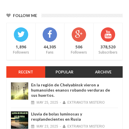
FOLLOW ME
1,896
44,305
506
378,520
Followers
Fans
Followers
Subscribers
RECENT
POPULAR
ARCHIVE
En la región de Chelyabinsk vieron a
humanoides enanos robando verduras de
sus huertos.
MAY
25,
2025
-
EXTRANOTIX MISTERIO
Lluvia de bolas luminosas y
resplandecientes en Rusia
MAY
23,
2025
-
EXTRANOTIX MISTERIO