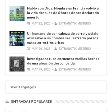
Habló con Dios: Hombre en Francia volvió a
la vida después de 6 horas de ser declarado
muerto
MAY
22,
2025
-
EXTRANOTIX MISTERIO
Un humanoide con cabeza de perro у pelaje
azul salvó a un hombre secuestrado por los
extraterrestres grises
MAY
20,
2025
-
EXTRANOTIX MISTERIO
Investigador ruso encuentra varillas hechas
de una aleación desconocida
MAY
19,
2025
-
EXTRANOTIX MISTERIO
Select Language
▼
ENTRADAS POPULARES