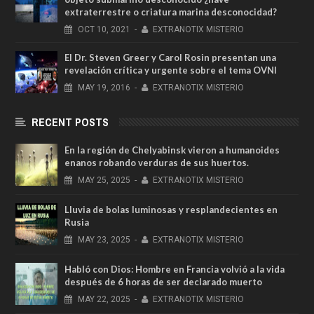
extraterrestre o criatura marina desconocidad?
OCT
10,
2021
-
EXTRANOTIX MISTERIO
El Dr. Steven Greer y Carol Rosin presentan una
revelación crítica y urgente sobre el tema OVNI
MAY
19,
2016
-
EXTRANOTIX MISTERIO
RECENT POSTS
En la región de Chelyabinsk vieron a humanoides
enanos robando verduras de sus huertos.
MAY
25,
2025
-
EXTRANOTIX MISTERIO
Lluvia de bolas luminosas y resplandecientes en
Rusia
MAY
23,
2025
-
EXTRANOTIX MISTERIO
Habló con Dios: Hombre en Francia volvió a la vida
después de 6 horas de ser declarado muerto
MAY
22,
2025
-
EXTRANOTIX MISTERIO