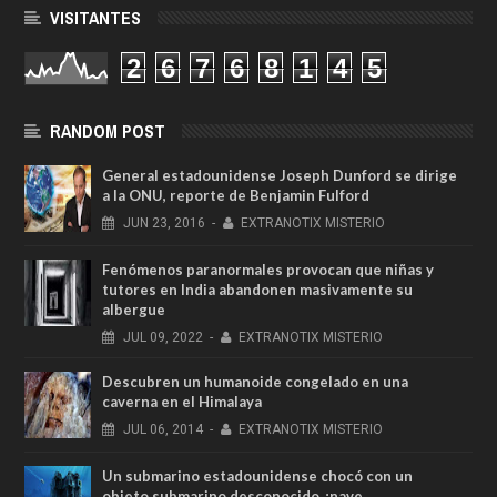
VISITANTES
2
6
7
6
8
1
4
5
RANDOM POST
General estadounidense Joseph Dunford se dirige
a la ONU, reporte de Benjamin Fulford
JUN
23,
2016
-
EXTRANOTIX MISTERIO
Fenómenos paranormales provocan que niñas y
tutores en India abandonen masivamente su
albergue
JUL
09,
2022
-
EXTRANOTIX MISTERIO
Descubren un humanoide congelado en una
caverna en el Himalaya
JUL
06,
2014
-
EXTRANOTIX MISTERIO
Un submarino estadounidense chocó con un
objeto submarino desconocido ¿nave