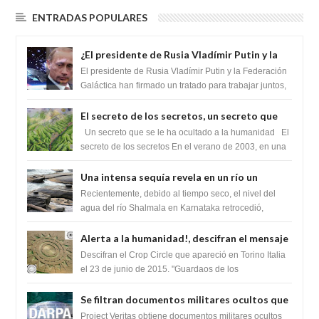
ENTRADAS POPULARES
¿El presidente de Rusia Vladímir Putin y la
Federación Galactica han firmado un
El presidente de Rusia Vladímir Putin y la Federación
tratado para acabar con los Sionistas?
Galáctica han firmado un tratado para trabajar juntos,
para exponer a todos los Si...
El secreto de los secretos, un secreto que
cambiaría por completo el destino de la
Un secreto que se le ha ocultado a la humanidad El
humanidad
secreto de los secretos En el verano de 2003, en una
zona inexplorada de las m...
Una intensa sequía revela en un río un
impresionante hallazgo de miles de Shiva
Recientemente, debido al tiempo seco, el nivel del
Lingas
agua del río Shalmala en Karnataka retrocedió,
revelando la presencia de miles de Shiv...
Alerta a la humanidad!, descifran el mensaje
del Crop Circle de Torino ,Italia
Descifran el Crop Circle que apareció en Torino Italia
el 23 de junio de 2015. "Guardaos de los
extraterrestres con regalos! Esos ...
Se filtran documentos militares ocultos que
muestran la intención de los NIH de crear el
Project Veritas obtiene documentos militares ocultos