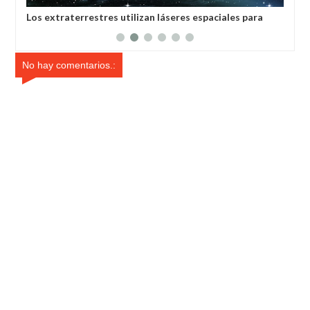
Los extraterrestres utilizan láseres espaciales para
La 
colonizar planetas, afirman científicos de la India
hum
No hay comentarios.: