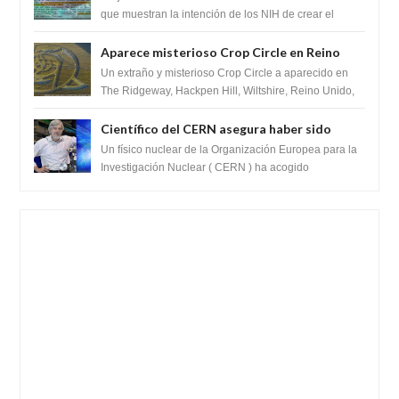
SARS-CoV-2, utilizando la investigación de
que muestran la intención de los NIH de crear el
SARS-CoV-2, utilizando la investigaci...
ganancia de función
Aparece misterioso Crop Circle en Reino
Unido 23 de junio 2016
Un extraño y misterioso Crop Circle a aparecido en
The Ridgeway, Hackpen Hill, Wiltshire, Reino Unido,
fue reportado por Crop circle conec...
Científico del CERN asegura haber sido
ayudado por seres de luz durante una
Un físico nuclear de la Organización Europea para la
prueba del Colisionador de Hadrones
Investigación Nuclear ( CERN ) ha acogido
recientemente el cristianismo en su corazó...