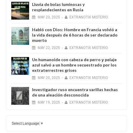
Lluvia de bolas luminosas y
resplandecientes en Rusia
MAY
23,
2025
-
EXTRANOTIX MISTERIO
Habló con Dios: Hombre en Francia volvió a
la vida después de 6 horas de ser declarado
muerto
MAY
22,
2025
-
EXTRANOTIX MISTERIO
Un humanoide con cabeza de perro у pelaje
azul salvó a un hombre secuestrado por los
extraterrestres grises
MAY
20,
2025
-
EXTRANOTIX MISTERIO
Investigador ruso encuentra varillas hechas
de una aleación desconocida
MAY
19,
2025
-
EXTRANOTIX MISTERIO
Select Language
▼