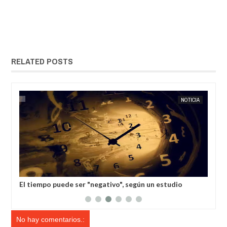
RELATED POSTS
MAY
19,
2025
IA
EXTRANOTIX MISTERIO
NOTICIA
EXTRANOT
 no
El tiempo puede ser "negativo", según un estudio
Los
cer
No hay comentarios.: