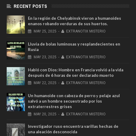
RECENT POSTS
En la región de Chelyabinsk vieron a humanoides
enanos robando verduras de sus huertos.
MAY
25,
2025
-
EXTRANOTIX MISTERIO
Lluvia de bolas luminosas y resplandecientes en
Rusia
MAY
23,
2025
-
EXTRANOTIX MISTERIO
Habló con Dios: Hombre en Francia volvió a la vida
después de 6 horas de ser declarado muerto
MAY
22,
2025
-
EXTRANOTIX MISTERIO
Un humanoide con cabeza de perro у pelaje azul
salvó a un hombre secuestrado por los
extraterrestres grises
MAY
20,
2025
-
EXTRANOTIX MISTERIO
Investigador ruso encuentra varillas hechas de
una aleación desconocida