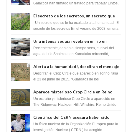
tratado para acabar con los Sionistas?
Galáctica han firmado un tratado para trabajar juntos,
para exponer a todos los Si...
El secreto de los secretos, un secreto que
cambiaría por completo el destino de la
Un secreto que se le ha ocultado a la humanidad El
humanidad
secreto de los secretos En el verano de 2003, en una
zona inexplorada de las m...
Una intensa sequía revela en un río un
impresionante hallazgo de miles de Shiva
Recientemente, debido al tiempo seco, el nivel del
Lingas
agua del río Shalmala en Karnataka retrocedió,
revelando la presencia de miles de Shiv...
Alerta a la humanidad!, descifran el mensaje
del Crop Circle de Torino ,Italia
Descifran el Crop Circle que apareció en Torino Italia
el 23 de junio de 2015. "Guardaos de los
extraterrestres con regalos! Esos ...
Aparece misterioso Crop Circle en Reino
Unido 23 de junio 2016
Un extraño y misterioso Crop Circle a aparecido en
The Ridgeway, Hackpen Hill, Wiltshire, Reino Unido,
fue reportado por Crop circle conec...
Científico del CERN asegura haber sido
ayudado por seres de luz durante una
Un físico nuclear de la Organización Europea para la
prueba del Colisionador de Hadrones
Investigación Nuclear ( CERN ) ha acogido