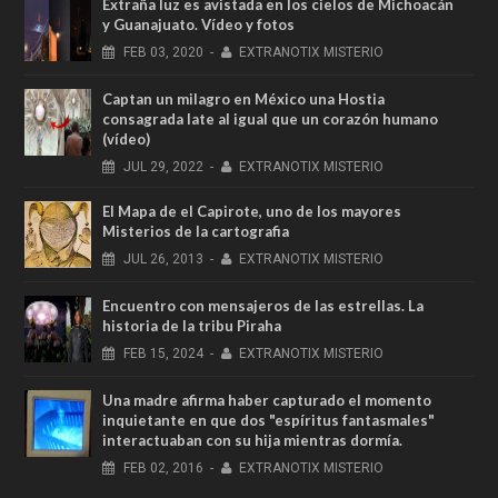
Extraña luz es avistada en los cielos de Michoacán
y Guanajuato. Vídeo y fotos
FEB
03,
2020
-
EXTRANOTIX MISTERIO
Captan un milagro en México una Hostia
consagrada late al igual que un corazón humano
(vídeo)
JUL
29,
2022
-
EXTRANOTIX MISTERIO
El Mapa de el Capirote, uno de los mayores
Misterios de la cartografia
JUL
26,
2013
-
EXTRANOTIX MISTERIO
Encuentro con mensajeros de las estrellas. La
historia de la tribu Piraha
FEB
15,
2024
-
EXTRANOTIX MISTERIO
Una madre afirma haber capturado el momento
inquietante en que dos "espíritus fantasmales"
interactuaban con su hija mientras dormía.
FEB
02,
2016
-
EXTRANOTIX MISTERIO