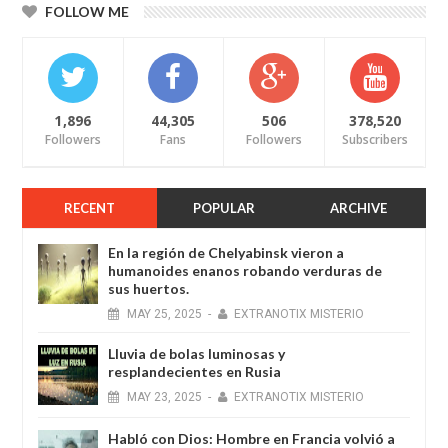
FOLLOW ME
1,896
44,305
506
378,520
Followers
Fans
Followers
Subscribers
RECENT
POPULAR
ARCHIVE
En la región de Chelyabinsk vieron a
humanoides enanos robando verduras de
sus huertos.
MAY
25,
2025
-
EXTRANOTIX MISTERIO
Lluvia de bolas luminosas y
resplandecientes en Rusia
MAY
23,
2025
-
EXTRANOTIX MISTERIO
Habló con Dios: Hombre en Francia volvió a