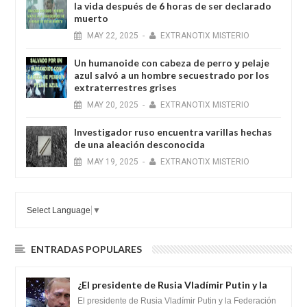
la vida después de 6 horas de ser declarado
muerto
MAY
22,
2025
-
EXTRANOTIX MISTERIO
Un humanoide con cabeza de perro у pelaje
azul salvó a un hombre secuestrado por los
extraterrestres grises
MAY
20,
2025
-
EXTRANOTIX MISTERIO
Investigador ruso encuentra varillas hechas
de una aleación desconocida
MAY
19,
2025
-
EXTRANOTIX MISTERIO
Select Language
▼
ENTRADAS POPULARES
¿El presidente de Rusia Vladímir Putin y la
Federación Galactica han firmado un
El presidente de Rusia Vladímir Putin y la Federación