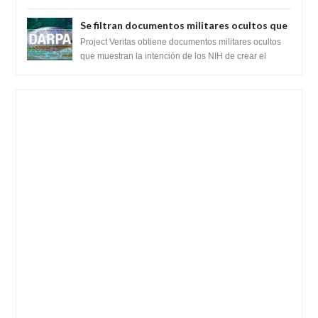
recientemente el cristianismo en su corazó...
Se filtran documentos militares ocultos que
muestran la intención de los NIH de crear el
Project Veritas obtiene documentos militares ocultos
SARS-CoV-2, utilizando la investigación de
que muestran la intención de los NIH de crear el
SARS-CoV-2, utilizando la investigaci...
ganancia de función