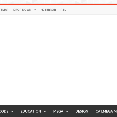
TEMAP
DROP DOWN
404 ERROR
RTL
CODE
EDUCATION
MEGA
DESIGN
CAT.MEGA 