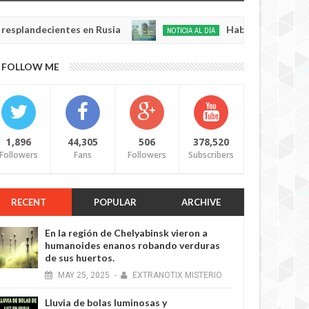
decientes en Rusia
Habló con Dios: Hombre en 
NOTICIA AL DÍA
May
22,
0
FOLLOW ME
2025
1,896
44,305
506
378,520
Followers
Fans
Followers
Subscribers
RECENT
POPULAR
ARCHIVE
En la región de Chelyabinsk vieron a
humanoides enanos robando verduras
de sus huertos.
MAY
25,
2025
-
EXTRANOTIX MISTERIO
Lluvia de bolas luminosas y