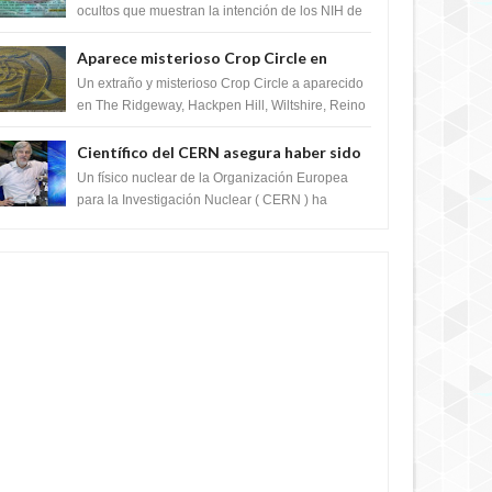
crear el SARS-CoV-2, utilizando la
ocultos que muestran la intención de los NIH de
crear el SARS-CoV-2, utilizando la investigaci...
investigación de ganancia de función
Aparece misterioso Crop Circle en
Reino Unido 23 de junio 2016
Un extraño y misterioso Crop Circle a aparecido
en The Ridgeway, Hackpen Hill, Wiltshire, Reino
Unido, fue reportado por Crop circle conec...
Científico del CERN asegura haber sido
ayudado por seres de luz durante una
Un físico nuclear de la Organización Europea
prueba del Colisionador de Hadrones
para la Investigación Nuclear ( CERN ) ha
acogido recientemente el cristianismo en su
corazó...