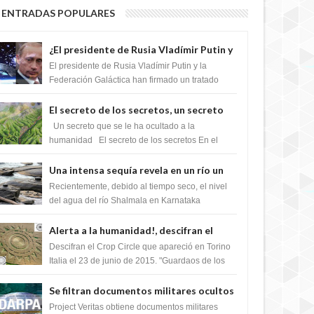
ENTRADAS POPULARES
¿El presidente de Rusia Vladímir Putin y
la Federación Galactica han firmado un
El presidente de Rusia Vladímir Putin y la
tratado para acabar con los Sionistas?
Federación Galáctica han firmado un tratado
para trabajar juntos, para exponer a todos los
Si...
El secreto de los secretos, un secreto
que cambiaría por completo el destino
Un secreto que se le ha ocultado a la
de la humanidad
humanidad El secreto de los secretos En el
verano de 2003, en una zona inexplorada de las
m...
Una intensa sequía revela en un río un
impresionante hallazgo de miles de
Recientemente, debido al tiempo seco, el nivel
Shiva Lingas
del agua del río Shalmala en Karnataka
retrocedió, revelando la presencia de miles de
Shiv...
Alerta a la humanidad!, descifran el
mensaje del Crop Circle de Torino ,Italia
Descifran el Crop Circle que apareció en Torino
Italia el 23 de junio de 2015. "Guardaos de los
extraterrestres con regalos! Esos ...
Se filtran documentos militares ocultos
que muestran la intención de los NIH de
Project Veritas obtiene documentos militares