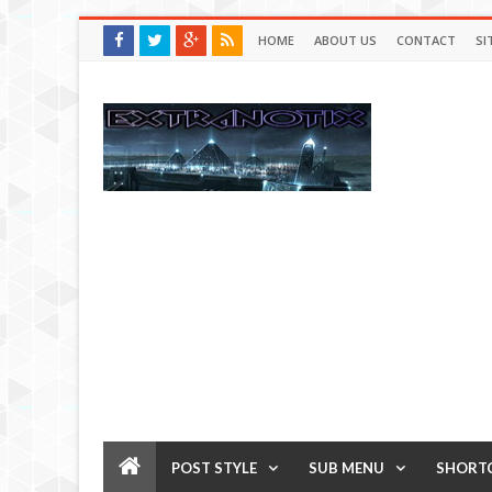
HOME
ABOUT US
CONTACT
SI
POST STYLE
SUB MENU
SHORT