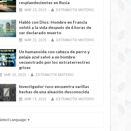
resplandecientes en Rusia
MAY
23,
2025
-
EXTRANOTIX MISTERIO
Habló con Dios: Hombre en Francia
volvió a la vida después de 6 horas de
ser declarado muerto
MAY
22,
2025
-
EXTRANOTIX MISTERIO
Un humanoide con cabeza de perro у
pelaje azul salvó a un hombre
secuestrado por los extraterrestres
grises
MAY
20,
2025
-
EXTRANOTIX MISTERIO
Investigador ruso encuentra varillas
hechas de una aleación desconocida
MAY
19,
2025
-
EXTRANOTIX MISTERIO
Select Language
▼