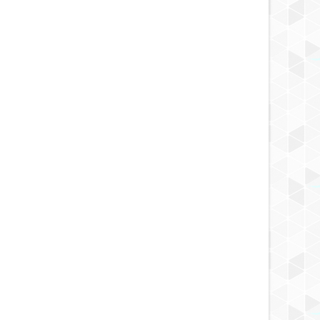
SEP
19,
2023
SEP
NOTICIA
NOTICIA
ide potencialmente
La NASA se prepara para el
oso se acercará a nuestro
apocalipsis de Internet
a el 23 de agosto