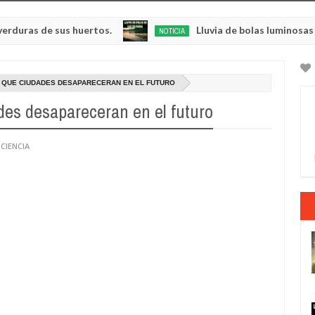
de sus huertos.
Lluvia de bolas luminosas y respla
NOTICIA
May
23,
0
2025
 QUE CIUDADES DESAPARECERAN EN EL FUTURO
es desapareceran en el futuro
 CIENCIA