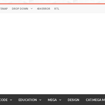
TEMAP
DROP DOWN
404 ERROR
RTL
CODE
EDUCATION
MEGA
DESIGN
CAT.MEGA 