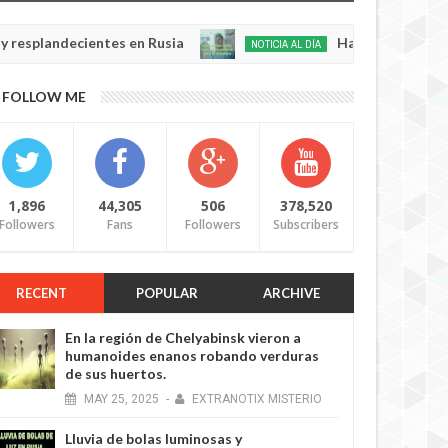
ndecientes en Rusia
Habló con Dios: Hombre en
NOTICIA AL DÍA
May
22,
0
FOLLOW ME
2025
1,896
44,305
506
378,520
Followers
Fans
Followers
Subscribers
RECENT
POPULAR
ARCHIVE
En la región de Chelyabinsk vieron a
humanoides enanos robando verduras
de sus huertos.
MAY
25,
2025
-
EXTRANOTIX MISTERIO
Lluvia de bolas luminosas y