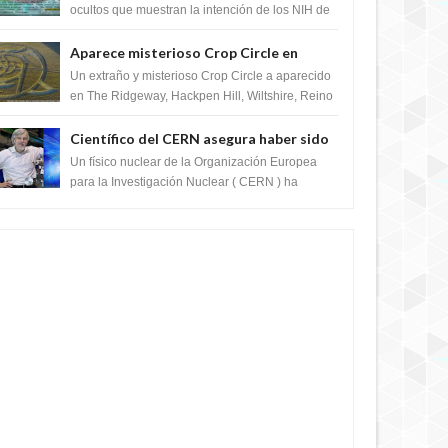
crear el SARS-CoV-2, utilizando la
ocultos que muestran la intención de los NIH de
crear el SARS-CoV-2, utilizando la investigaci...
investigación de ganancia de función
Aparece misterioso Crop Circle en
Reino Unido 23 de junio 2016
Un extraño y misterioso Crop Circle a aparecido
en The Ridgeway, Hackpen Hill, Wiltshire, Reino
Unido, fue reportado por Crop circle conec...
Científico del CERN asegura haber sido
ayudado por seres de luz durante una
Un físico nuclear de la Organización Europea
prueba del Colisionador de Hadrones
para la Investigación Nuclear ( CERN ) ha
acogido recientemente el cristianismo en su
corazó...