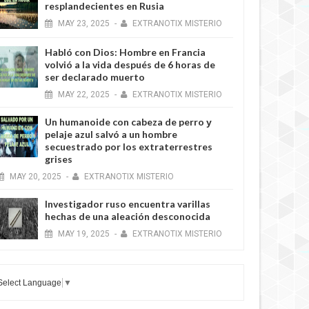
resplandecientes en Rusia
MAY
23,
2025
-
EXTRANOTIX MISTERIO
Habló con Dios: Hombre en Francia
volvió a la vida después de 6 horas de
ser declarado muerto
MAY
22,
2025
-
EXTRANOTIX MISTERIO
Un humanoide con cabeza de perro у
pelaje azul salvó a un hombre
secuestrado por los extraterrestres
grises
MAY
20,
2025
-
EXTRANOTIX MISTERIO
Investigador ruso encuentra varillas
hechas de una aleación desconocida
MAY
19,
2025
-
EXTRANOTIX MISTERIO
Select Language
▼