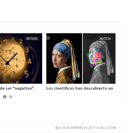
MAY
19,
2025
NOTICIA
NOTICIA
de ser "negativo",
Los científicos han descubierto un
Hace m
udio
efecto inusual en el cerebro del
fuera 
cuadro "La joven de la perla"
drásti
los cie
8 DE NOVIEMBRE DE 2013 A LAS 2:32 P.M.