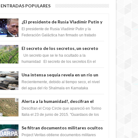
ENTRADAS POPULARES
¿El presidente de Rusia Vladímir Putin y
la Federación Galactica han firmado un
El presidente de Rusia Vladímir Putin y la
tratado para acabar con los Sionistas?
Federación Galáctica han firmado un tratado
para trabajar juntos, para exponer a todos los
Si...
El secreto de los secretos, un secreto
que cambiaría por completo el destino
Un secreto que se le ha ocultado a la
de la humanidad
humanidad El secreto de los secretos En el
verano de 2003, en una zona inexplorada de las
m...
Una intensa sequía revela en un río un
impresionante hallazgo de miles de
Recientemente, debido al tiempo seco, el nivel
Shiva Lingas
del agua del río Shalmala en Karnataka
retrocedió, revelando la presencia de miles de
Shiv...
Alerta a la humanidad!, descifran el
mensaje del Crop Circle de Torino ,Italia
Descifran el Crop Circle que apareció en Torino
Italia el 23 de junio de 2015. "Guardaos de los
extraterrestres con regalos! Esos ...
Se filtran documentos militares ocultos
que muestran la intención de los NIH de
Project Veritas obtiene documentos militares