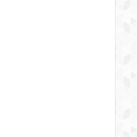
OCT
22,
2024
OCT
NOTICIA
NOTICIA
illones de años, un objeto
El mundo está al borde de un
del sistema solar enfrió
desastre radiológico, advierte un
camente la Tierra, sugieren
experto
ntíficos