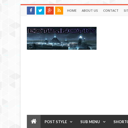
HOME
ABOUT US
CONTACT
SI
POST STYLE
SUB MENU
SHORT