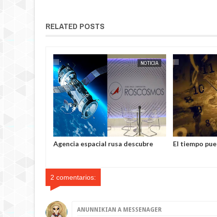
RELATED POSTS
NOTICIA AL DÍA
EXTRANOTIX MISTERIO
NOTICIA
EXTRANOTIX MISTERIO
registrado
Agencia espacial rusa descubre
El tiempo pue
 sísmicas en la
misteriosos objetos no
según un est
92 segundos.
identificados en el espacio
2 comentarios:
ANUNNIKIAN A MESSENAGER