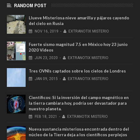
RANDOM POST
Llueve Misteriosa nieve amarilla y pájaros cayendo
del cielo en Rusia
NOV
16,
2019
-
EXTRANOTIX MISTERIO
Fuerte sismo magnitud 7.5 en México hoy 23 junio
2020 Vídeos
JUN
23,
2020
-
EXTRANOTIX MISTERIO
Tres OVNIs captados sobre los cielos de Londres
JAN
09,
2015
-
EXTRANOTIX MISTERIO
Científicos: Si la inversión del campo magnético en
la tierra cambiara hoy, podría ser devastador para
nuestro planeta.
FEB
18,
2021
-
EXTRANOTIX MISTERIO
Nueva sustancia misteriosa encontrada dentro del
núcleo de la Tierra deja a los científicos perplejos