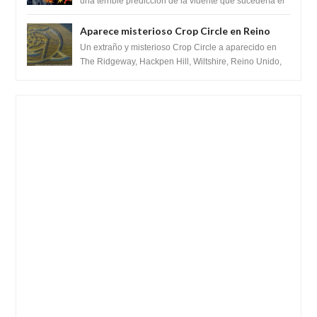
para febrero de 2022.
una terrible predicción de la vidente que sucedería el
2 de febrero de 2022. Según el pron...
Aparece misterioso Crop Circle en Reino
Unido 23 de junio 2016
Un extraño y misterioso Crop Circle a aparecido en
The Ridgeway, Hackpen Hill, Wiltshire, Reino Unido,
fue reportado por Crop circle conec...