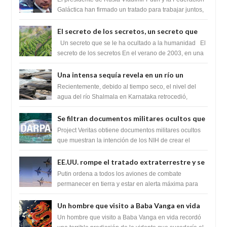
tratado para acabar con los Sionistas?
Galáctica han firmado un tratado para trabajar juntos,
para exponer a todos los Si...
El secreto de los secretos, un secreto que
cambiaría por completo el destino de la
Un secreto que se le ha ocultado a la humanidad El
humanidad
secreto de los secretos En el verano de 2003, en una
zona inexplorada de las m...
Una intensa sequía revela en un río un
impresionante hallazgo de miles de Shiva
Recientemente, debido al tiempo seco, el nivel del
Lingas
agua del río Shalmala en Karnataka retrocedió,
revelando la presencia de miles de Shiv...
Se filtran documentos militares ocultos que
muestran la intención de los NIH de crear el
Project Veritas obtiene documentos militares ocultos
SARS-CoV-2, utilizando la investigación de
que muestran la intención de los NIH de crear el
SARS-CoV-2, utilizando la investigaci...
ganancia de función
EE.UU. rompe el tratado extraterrestre y se
prepara para destruir el misterioso satélite
Putin ordena a todos los aviones de combate
"Caballero Negro"
permanecer en tierra y estar en alerta máxima para
despegar, después de que Obama rompe el ...
Un hombre que visito a Baba Vanga en vida
recordó la terrible predicción de la vidente
Un hombre que visito a Baba Vanga en vida recordó