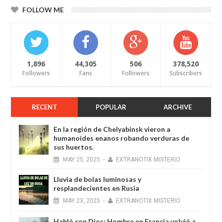
FOLLOW ME
1,896
44,305
506
378,520
Followers
Fans
Followers
Subscribers
RECENT
POPULAR
ARCHIVE
En la región de Chelyabinsk vieron a
humanoides enanos robando verduras de
sus huertos.
MAY
25,
2025
-
EXTRANOTIX MISTERIO
Lluvia de bolas luminosas y
resplandecientes en Rusia
MAY
23,
2025
-
EXTRANOTIX MISTERIO
Habló con Dios: Hombre en Francia volvió a