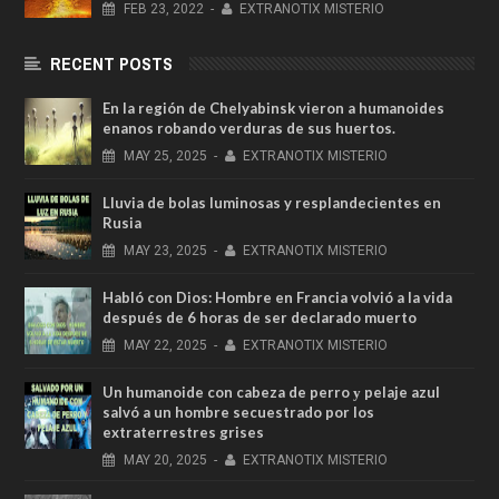
FEB
23,
2022
-
EXTRANOTIX MISTERIO
RECENT POSTS
En la región de Chelyabinsk vieron a humanoides
enanos robando verduras de sus huertos.
MAY
25,
2025
-
EXTRANOTIX MISTERIO
Lluvia de bolas luminosas y resplandecientes en
Rusia
MAY
23,
2025
-
EXTRANOTIX MISTERIO
Habló con Dios: Hombre en Francia volvió a la vida
después de 6 horas de ser declarado muerto
MAY
22,
2025
-
EXTRANOTIX MISTERIO
Un humanoide con cabeza de perro у pelaje azul
salvó a un hombre secuestrado por los
extraterrestres grises
MAY
20,
2025
-
EXTRANOTIX MISTERIO