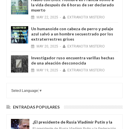
la vida después de 6 horas de ser declarado
muerto
MAY
22,
2025
-
EXTRANOTIX MISTERIO
Un humanoide con cabeza de perro у pelaje
azul salvó a un hombre secuestrado por los
extraterrestres grises
MAY
20,
2025
-
EXTRANOTIX MISTERIO
Investigador ruso encuentra varillas hechas
de una aleación desconocida
MAY
19,
2025
-
EXTRANOTIX MISTERIO
Select Language
▼
ENTRADAS POPULARES
¿El presidente de Rusia Vladímir Putin y la
Federación Galactica han firmado un
El presidente de Rusia Vladímir Putin y la Federación