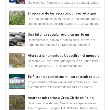
tratado para acabar con los Sionistas?
Galáctica han firmado un tratado para trabajar juntos,
para exponer a todos los Si...
El secreto de los secretos, un secreto que
cambiaría por completo el destino de la
Un secreto que se le ha ocultado a la humanidad El
humanidad
secreto de los secretos En el verano de 2003, en una
zona inexplorada de las m...
Una intensa sequía revela en un río un
impresionante hallazgo de miles de Shiva
Recientemente, debido al tiempo seco, el nivel del
Lingas
agua del río Shalmala en Karnataka retrocedió,
revelando la presencia de miles de Shiv...
Alerta a la humanidad!, descifran el mensaje
del Crop Circle de Torino ,Italia
Descifran el Crop Circle que apareció en Torino Italia
el 23 de junio de 2015. "Guardaos de los
extraterrestres con regalos! Esos ...
Se filtran documentos militares ocultos que
muestran la intención de los NIH de crear el
Project Veritas obtiene documentos militares ocultos
SARS-CoV-2, utilizando la investigación de
que muestran la intención de los NIH de crear el
SARS-CoV-2, utilizando la investigaci...
ganancia de función
Aparece misterioso Crop Circle en Reino
Unido 23 de junio 2016
Un extraño y misterioso Crop Circle a aparecido en
The Ridgeway, Hackpen Hill, Wiltshire, Reino Unido,