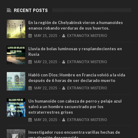
RECENT POSTS
En la región de Chelyabinsk vieron a humanoides
enanos robando verduras de sus huertos.
MAY
25,
2025
-
EXTRANOTIX MISTERIO
Lluvia de bolas luminosas y resplandecientes en
Rusia
MAY
23,
2025
-
EXTRANOTIX MISTERIO
Habló con Dios: Hombre en Francia volvió a la vida
después de 6 horas de ser declarado muerto
MAY
22,
2025
-
EXTRANOTIX MISTERIO
Un humanoide con cabeza de perro у pelaje azul
salvó a un hombre secuestrado por los
extraterrestres grises
MAY
20,
2025
-
EXTRANOTIX MISTERIO
Investigador ruso encuentra varillas hechas de
una aleación desconocida