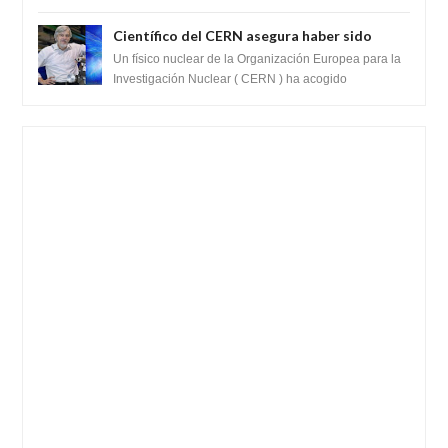
fue reportado por Crop circle conec...
Científico del CERN asegura haber sido
ayudado por seres de luz durante una
Un físico nuclear de la Organización Europea para la
prueba del Colisionador de Hadrones
Investigación Nuclear ( CERN ) ha acogido
recientemente el cristianismo en su corazó...