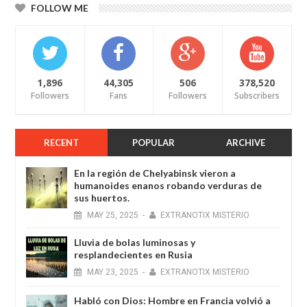
FOLLOW ME
1,896
44,305
506
378,520
Followers
Fans
Followers
Subscribers
RECENT
POPULAR
ARCHIVE
En la región de Chelyabinsk vieron a
humanoides enanos robando verduras de
sus huertos.
MAY
25,
2025
-
EXTRANOTIX MISTERIO
Lluvia de bolas luminosas y
resplandecientes en Rusia
MAY
23,
2025
-
EXTRANOTIX MISTERIO
Habló con Dios: Hombre en Francia volvió a