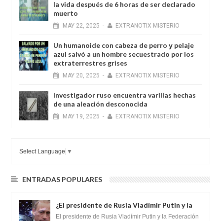
la vida después de 6 horas de ser declarado
muerto
MAY
22,
2025
-
EXTRANOTIX MISTERIO
Un humanoide con cabeza de perro у pelaje
azul salvó a un hombre secuestrado por los
extraterrestres grises
MAY
20,
2025
-
EXTRANOTIX MISTERIO
Investigador ruso encuentra varillas hechas
de una aleación desconocida
MAY
19,
2025
-
EXTRANOTIX MISTERIO
Select Language
▼
ENTRADAS POPULARES
¿El presidente de Rusia Vladímir Putin y la
Federación Galactica han firmado un
El presidente de Rusia Vladímir Putin y la Federación