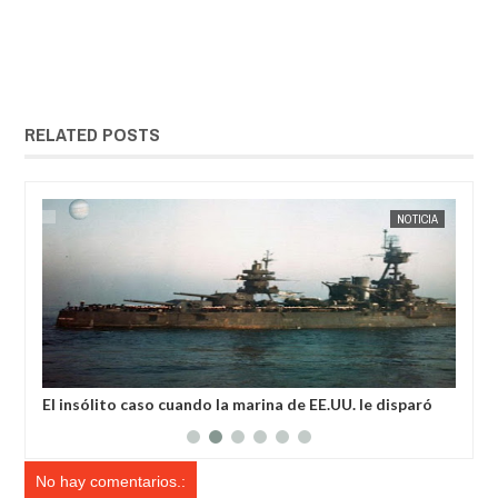
RELATED POSTS
IA
EXTRANOTIX MISTERIO
NOTICIA
EXTRANOT
El insólito caso cuando la marina de EE.UU. le disparó
Ext
300 veces al planeta Venus
loc
No hay comentarios.: