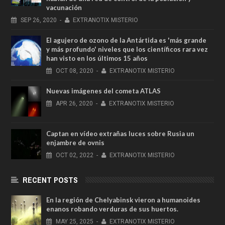
vacunación
SEP
26,
2020
-
EXTRANOTIX MISTERIO
El agujero de ozono de la Antártida es 'más grande
y más profundo' niveles que los científicos rara vez
han visto en los últimos 15 años
OCT
08,
2020
-
EXTRANOTIX MISTERIO
Nuevas imágenes del cometa ATLAS
APR
26,
2020
-
EXTRANOTIX MISTERIO
Captan en vídeo extrañas luces sobre Rusia un
enjambre de ovnis
OCT
02,
2022
-
EXTRANOTIX MISTERIO
RECENT POSTS
En la región de Chelyabinsk vieron a humanoides
enanos robando verduras de sus huertos.
MAY
25,
2025
-
EXTRANOTIX MISTERIO