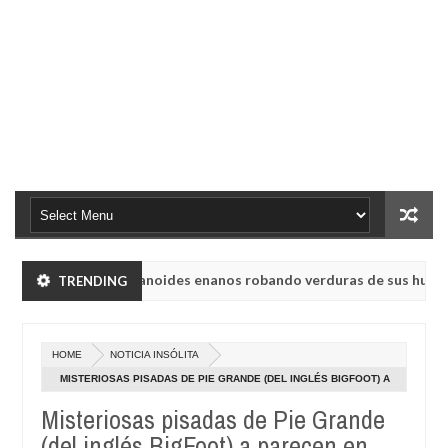
nsk vieron a humanoides enanos robando verduras de sus huertos.
TRENDING
 radio rusa UVB-76, conocida como la radio del fin del mundo volvió
HOME
NOTICIA INSÓLITA
nsk vieron a humanoides enanos robando verduras de sus huertos.
MISTERIOSAS PISADAS DE PIE GRANDE (DEL INGLÉS BIGFOOT) A
PARECEN EN MALASIA.
Misteriosas pisadas de Pie Grande
 radio rusa UVB-76, conocida como la radio del fin del mundo volvió
(del inglés BigFoot) a parecen en