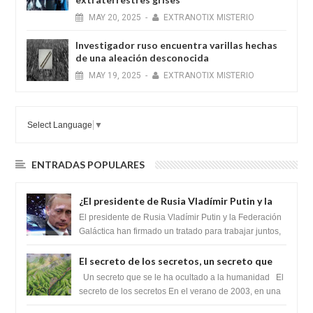
MAY
20,
2025
-
EXTRANOTIX MISTERIO
Investigador ruso encuentra varillas hechas
de una aleación desconocida
MAY
19,
2025
-
EXTRANOTIX MISTERIO
Select Language
▼
ENTRADAS POPULARES
¿El presidente de Rusia Vladímir Putin y la
Federación Galactica han firmado un
El presidente de Rusia Vladímir Putin y la Federación
tratado para acabar con los Sionistas?
Galáctica han firmado un tratado para trabajar juntos,
para exponer a todos los Si...
El secreto de los secretos, un secreto que
cambiaría por completo el destino de la
Un secreto que se le ha ocultado a la humanidad El
humanidad
secreto de los secretos En el verano de 2003, en una
zona inexplorada de las m...