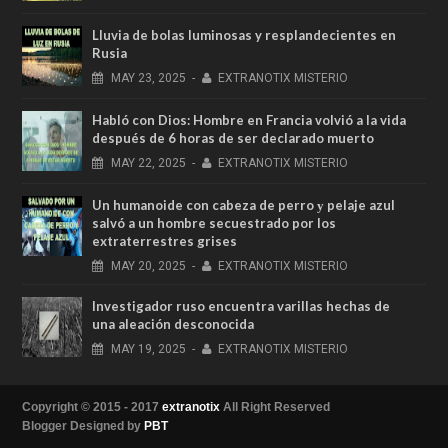
Lluvia de bolas luminosas y resplandecientes en
Rusia
MAY
23,
2025
-
EXTRANOTIX MISTERIO
Habló con Dios: Hombre en Francia volvió a la vida
después de 6 horas de ser declarado muerto
MAY
22,
2025
-
EXTRANOTIX MISTERIO
Un humanoide con cabeza de perro у pelaje azul
salvó a un hombre secuestrado por los
extraterrestres grises
MAY
20,
2025
-
EXTRANOTIX MISTERIO
Investigador ruso encuentra varillas hechas de
una aleación desconocida
MAY
19,
2025
-
EXTRANOTIX MISTERIO
Copyright © 2015 - 2017
extranotix
All Right Reserved
Blogger Designed by
PBT