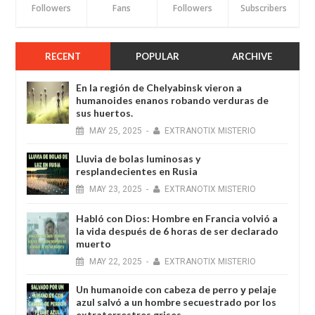
Followers
Fans
Followers
Subscribers
RECENT
POPULAR
ARCHIVE
En la región de Chelyabinsk vieron a
humanoides enanos robando verduras de
sus huertos.
MAY
25,
2025
-
EXTRANOTIX MISTERIO
Lluvia de bolas luminosas y
resplandecientes en Rusia
MAY
23,
2025
-
EXTRANOTIX MISTERIO
Habló con Dios: Hombre en Francia volvió a
la vida después de 6 horas de ser declarado
muerto
MAY
22,
2025
-
EXTRANOTIX MISTERIO
Un humanoide con cabeza de perro у pelaje
azul salvó a un hombre secuestrado por los
extraterrestres grises