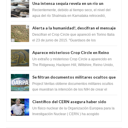
Una intensa sequía revela en un río un
impresionante hallazgo de miles de Shiva
Recientemente, debido al tiempo seco, el nivel del
Lingas
agua del río Shalmala en Karnataka retrocedió,
revelando la presencia de miles de Shiv...
Alerta a la humanidad!, descifran el mensaje
del Crop Circle de Torino ,Italia
Descifran el Crop Circle que apareció en Torino Italia
el 23 de junio de 2015. "Guardaos de los
extraterrestres con regalos! Esos ...
Aparece misterioso Crop Circle en Reino
Unido 23 de junio 2016
Un extraño y misterioso Crop Circle a aparecido en
The Ridgeway, Hackpen Hill, Wiltshire, Reino Unido,
fue reportado por Crop circle conec...
Se filtran documentos militares ocultos que
muestran la intención de los NIH de crear el
Project Veritas obtiene documentos militares ocultos
SARS-CoV-2, utilizando la investigación de
que muestran la intención de los NIH de crear el
SARS-CoV-2, utilizando la investigaci...
ganancia de función
Científico del CERN asegura haber sido
ayudado por seres de luz durante una
Un físico nuclear de la Organización Europea para la
prueba del Colisionador de Hadrones
Investigación Nuclear ( CERN ) ha acogido
recientemente el cristianismo en su corazó...