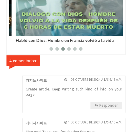
a
Habló con Dios: Hombre en Francia volvió a la vida
Un 
después de 6 horas de ser declarado muerto
un 
4 comentarios:
1 DE OCTUBRE DE 2024 A LAS 4:15 A.M.
카지노사이트
Greate article. Keep writing such kind of info on your
page.
Responder
1 DE OCTUBRE DE 2024 A LAS 4:16 A.M.
메이저사이트
Nice one! Thank you for sharing this post.