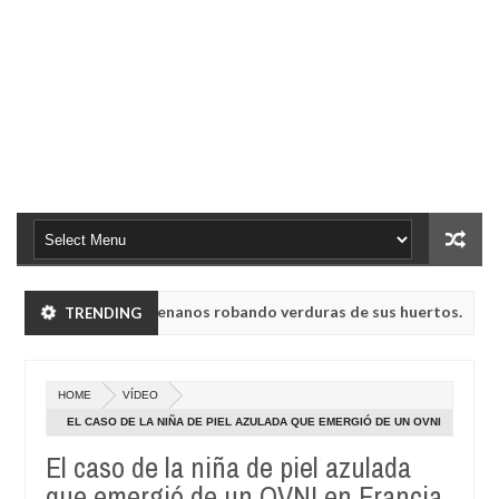
n a humanoides enanos robando verduras de sus huertos.
TRENDING
NO
May
23,
sa UVB-76, conocida como la radio del fin del mundo volvió a emitir
0
2025
HOME
VÍDEO
n a humanoides enanos robando verduras de sus huertos.
NO
EL CASO DE LA NIÑA DE PIEL AZULADA QUE EMERGIÓ DE UN OVNI
May
EN FRANCIA
23,
El caso de la niña de piel azulada
sa UVB-76, conocida como la radio del fin del mundo volvió a emitir
0
2025
que emergió de un OVNI en Francia