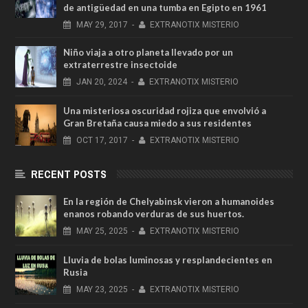
de antigüedad en una tumba en Egipto en 1961
MAY
29,
2017
-
EXTRANOTIX MISTERIO
Niño viaja a otro planeta llevado por un
extraterrestre insectoide
JAN
20,
2024
-
EXTRANOTIX MISTERIO
Una misteriosa oscuridad rojiza que envolvió a
Gran Bretaña causa miedo a sus residentes
OCT
17,
2017
-
EXTRANOTIX MISTERIO
RECENT POSTS
En la región de Chelyabinsk vieron a humanoides
enanos robando verduras de sus huertos.
MAY
25,
2025
-
EXTRANOTIX MISTERIO
Lluvia de bolas luminosas y resplandecientes en
Rusia
MAY
23,
2025
-
EXTRANOTIX MISTERIO