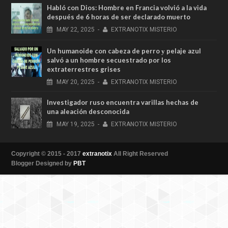
Habló con Dios: Hombre en Francia volvió a la vida
después de 6 horas de ser declarado muerto
MAY
22,
2025
-
EXTRANOTIX MISTERIO
Un humanoide con cabeza de perro у pelaje azul
salvó a un hombre secuestrado por los
extraterrestres grises
MAY
20,
2025
-
EXTRANOTIX MISTERIO
Investigador ruso encuentra varillas hechas de
una aleación desconocida
MAY
19,
2025
-
EXTRANOTIX MISTERIO
Copyright © 2015 - 2017
extranotix
All Right Reserved
Blogger Designed by
PBT