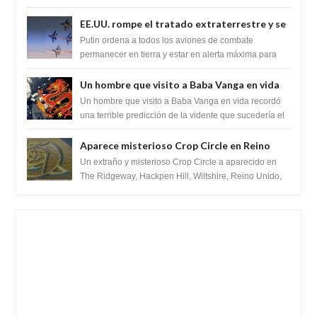
SARS-CoV-2, utilizando la investigaci...
ganancia de función
EE.UU. rompe el tratado extraterrestre y se
prepara para destruir el misterioso satélite
Putin ordena a todos los aviones de combate
"Caballero Negro"
permanecer en tierra y estar en alerta máxima para
despegar, después de que Obama rompe el ...
Un hombre que visito a Baba Vanga en vida
recordó la terrible predicción de la vidente
Un hombre que visito a Baba Vanga en vida recordó
para febrero de 2022.
una terrible predicción de la vidente que sucedería el
2 de febrero de 2022. Según el pron...
Aparece misterioso Crop Circle en Reino
Unido 23 de junio 2016
Un extraño y misterioso Crop Circle a aparecido en
The Ridgeway, Hackpen Hill, Wiltshire, Reino Unido,
fue reportado por Crop circle conec...