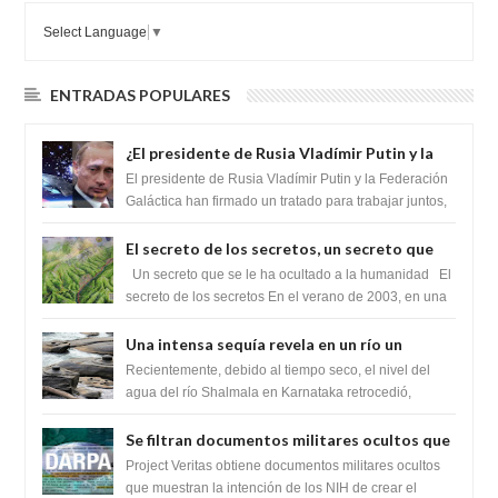
Select Language
▼
ENTRADAS POPULARES
¿El presidente de Rusia Vladímir Putin y la
Federación Galactica han firmado un
El presidente de Rusia Vladímir Putin y la Federación
tratado para acabar con los Sionistas?
Galáctica han firmado un tratado para trabajar juntos,
para exponer a todos los Si...
El secreto de los secretos, un secreto que
cambiaría por completo el destino de la
Un secreto que se le ha ocultado a la humanidad El
humanidad
secreto de los secretos En el verano de 2003, en una
zona inexplorada de las m...
Una intensa sequía revela en un río un
impresionante hallazgo de miles de Shiva
Recientemente, debido al tiempo seco, el nivel del
Lingas
agua del río Shalmala en Karnataka retrocedió,
revelando la presencia de miles de Shiv...
Se filtran documentos militares ocultos que
muestran la intención de los NIH de crear el
Project Veritas obtiene documentos militares ocultos
SARS-CoV-2, utilizando la investigación de
que muestran la intención de los NIH de crear el