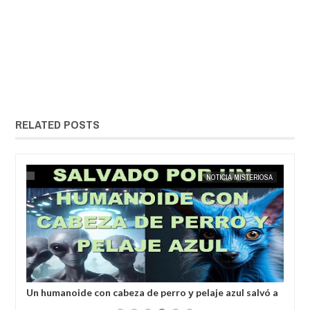
RELATED POSTS
25,
2025
MAY
23,
2025
ÍA
EXTRANOTIX MISTERIO
NOTICIA MISTERIOSA
Un humanoide con cabeza de perro у pelaje azul salvó a
Inv
un hombre secuestrado por los extraterrestres grises
ale