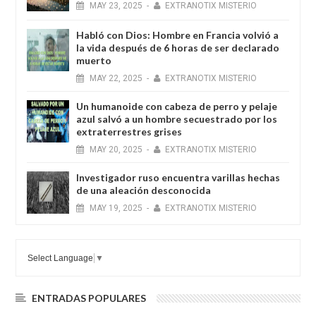
MAY
23,
2025
-
EXTRANOTIX MISTERIO
Habló con Dios: Hombre en Francia volvió a
la vida después de 6 horas de ser declarado
muerto
MAY
22,
2025
-
EXTRANOTIX MISTERIO
Un humanoide con cabeza de perro у pelaje
azul salvó a un hombre secuestrado por los
extraterrestres grises
MAY
20,
2025
-
EXTRANOTIX MISTERIO
Investigador ruso encuentra varillas hechas
de una aleación desconocida
MAY
19,
2025
-
EXTRANOTIX MISTERIO
Select Language
▼
ENTRADAS POPULARES