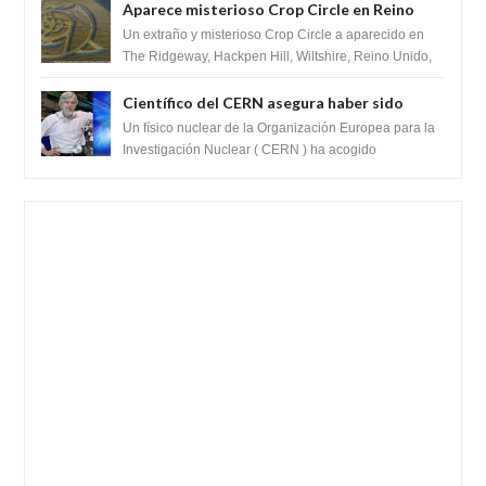
Aparece misterioso Crop Circle en Reino
Unido 23 de junio 2016
Un extraño y misterioso Crop Circle a aparecido en
The Ridgeway, Hackpen Hill, Wiltshire, Reino Unido,
fue reportado por Crop circle conec...
Científico del CERN asegura haber sido
ayudado por seres de luz durante una
Un físico nuclear de la Organización Europea para la
prueba del Colisionador de Hadrones
Investigación Nuclear ( CERN ) ha acogido
recientemente el cristianismo en su corazó...