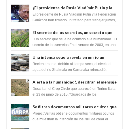
¿El presidente de Rusia Vladímir Putin y la
Federación Galactica han firmado un
El presidente de Rusia Vladímir Putin y la Federación
tratado para acabar con los Sionistas?
Galáctica han firmado un tratado para trabajar juntos,
para exponer a todos los Si...
El secreto de los secretos, un secreto que
cambiaría por completo el destino de la
Un secreto que se le ha ocultado a la humanidad El
humanidad
secreto de los secretos En el verano de 2003, en una
zona inexplorada de las m...
Una intensa sequía revela en un río un
impresionante hallazgo de miles de Shiva
Recientemente, debido al tiempo seco, el nivel del
Lingas
agua del río Shalmala en Karnataka retrocedió,
revelando la presencia de miles de Shiv...
Alerta a la humanidad!, descifran el mensaje
del Crop Circle de Torino ,Italia
Descifran el Crop Circle que apareció en Torino Italia
el 23 de junio de 2015. "Guardaos de los
extraterrestres con regalos! Esos ...
Se filtran documentos militares ocultos que
muestran la intención de los NIH de crear el
Project Veritas obtiene documentos militares ocultos
SARS-CoV-2, utilizando la investigación de
que muestran la intención de los NIH de crear el
SARS-CoV-2, utilizando la investigaci...
ganancia de función