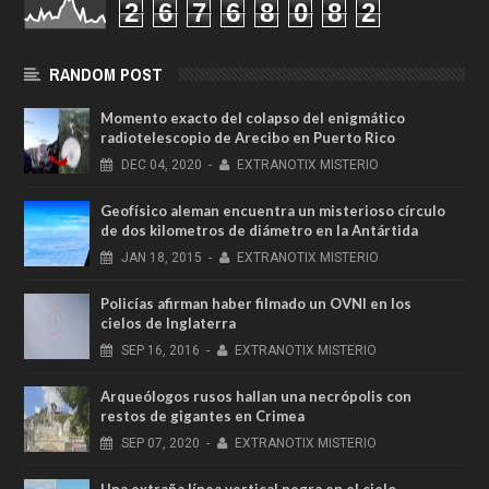
2
6
7
6
8
0
8
2
RANDOM POST
Momento exacto del colapso del enigmático
radiotelescopio de Arecibo en Puerto Rico
DEC
04,
2020
-
EXTRANOTIX MISTERIO
Geofísico aleman encuentra un misterioso círculo
de dos kilometros de diámetro en la Antártida
JAN
18,
2015
-
EXTRANOTIX MISTERIO
Policías afirman haber filmado un OVNI en los
cielos de Inglaterra
SEP
16,
2016
-
EXTRANOTIX MISTERIO
Arqueólogos rusos hallan una necrópolis con
restos de gigantes en Crimea
SEP
07,
2020
-
EXTRANOTIX MISTERIO
Una extraña línea vertical negra en el cielo