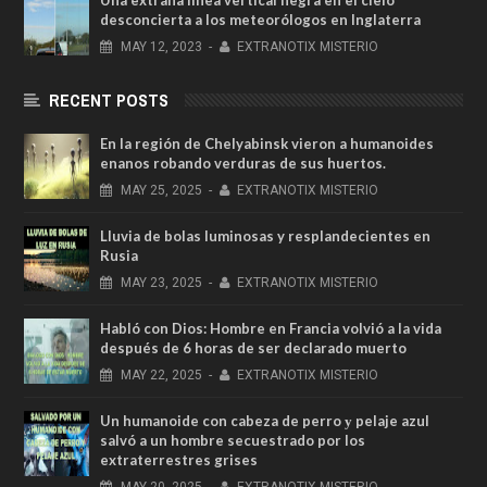
desconcierta a los meteorólogos en Inglaterra
MAY
12,
2023
-
EXTRANOTIX MISTERIO
RECENT POSTS
En la región de Chelyabinsk vieron a humanoides
enanos robando verduras de sus huertos.
MAY
25,
2025
-
EXTRANOTIX MISTERIO
Lluvia de bolas luminosas y resplandecientes en
Rusia
MAY
23,
2025
-
EXTRANOTIX MISTERIO
Habló con Dios: Hombre en Francia volvió a la vida
después de 6 horas de ser declarado muerto
MAY
22,
2025
-
EXTRANOTIX MISTERIO
Un humanoide con cabeza de perro у pelaje azul
salvó a un hombre secuestrado por los
extraterrestres grises
MAY
20,
2025
-
EXTRANOTIX MISTERIO