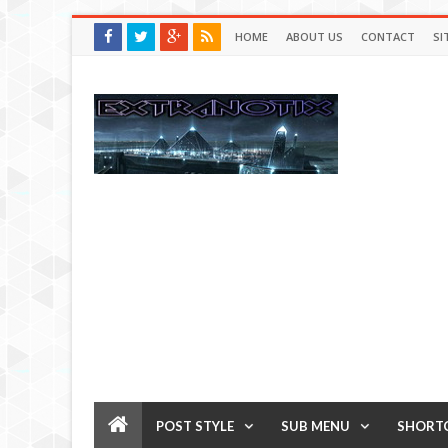
HOME
ABOUT US
CONTACT
SI
POST STYLE
SUB MENU
SHORT