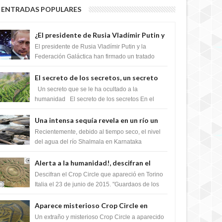
ENTRADAS POPULARES
¿El presidente de Rusia Vladímir Putin y
la Federación Galactica han firmado un
El presidente de Rusia Vladímir Putin y la
tratado para acabar con los Sionistas?
Federación Galáctica han firmado un tratado
para trabajar juntos, para exponer a todos los
Si...
El secreto de los secretos, un secreto
que cambiaría por completo el destino
Un secreto que se le ha ocultado a la
de la humanidad
humanidad El secreto de los secretos En el
verano de 2003, en una zona inexplorada de las
m...
Una intensa sequía revela en un río un
impresionante hallazgo de miles de
Recientemente, debido al tiempo seco, el nivel
Shiva Lingas
del agua del río Shalmala en Karnataka
retrocedió, revelando la presencia de miles de
Shiv...
Alerta a la humanidad!, descifran el
mensaje del Crop Circle de Torino ,Italia
Descifran el Crop Circle que apareció en Torino
Italia el 23 de junio de 2015. "Guardaos de los
extraterrestres con regalos! Esos ...
Aparece misterioso Crop Circle en
Reino Unido 23 de junio 2016
Un extraño y misterioso Crop Circle a aparecido