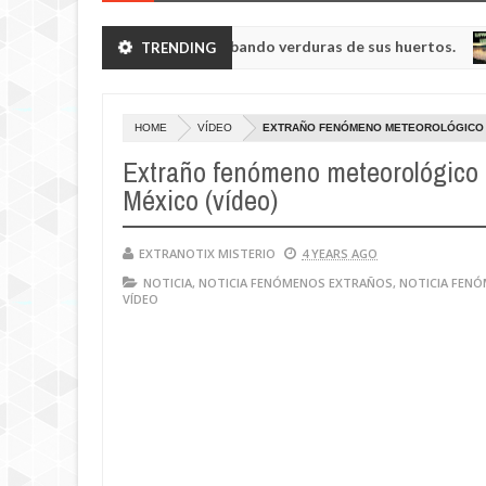
a humanoides enanos robando verduras de sus huertos.
TRENDING
NOTI
May
23,
a región de Kemerovo.
0
2025
HOME
VÍDEO
EXTRAÑO FENÓMENO METEOROLÓGICO C
Extraño fenómeno meteorológico 
México (vídeo)
EXTRANOTIX MISTERIO
4 YEARS AGO
NOTICIA
,
NOTICIA FENÓMENOS EXTRAÑOS
,
NOTICIA FEN
VÍDEO