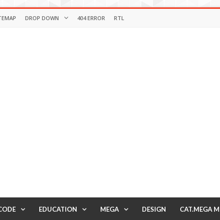
TEMAP
DROP DOWN
404 ERROR
RTL
CODE
EDUCATION
MEGA
DESIGN
CAT.MEGA 