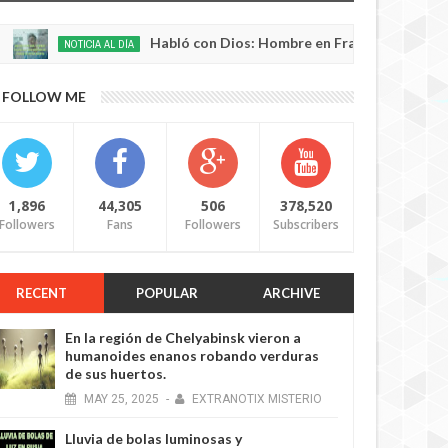
Habló con Dios: Hombre en Francia volvió a la vida de
NOTICIA AL DÍA
FOLLOW ME
1,896
44,305
506
378,520
Followers
Fans
Followers
Subscribers
RECENT
POPULAR
ARCHIVE
En la región de Chelyabinsk vieron a
humanoides enanos robando verduras
de sus huertos.
MAY
25,
2025
-
EXTRANOTIX MISTERIO
Lluvia de bolas luminosas y