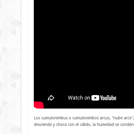
Los cumulonimbus o cumulonimbos arcus, “nube arco”, t
desciende y choca con el cálido, la humedad se conden