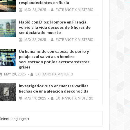
resplandecientes en Rusia
MAY
23,
2025
-
EXTRANOTIX MISTERIO
Habló con Dios: Hombre en Francia
volvió a la vida después de 6 horas de
ser declarado muerto
MAY
22,
2025
-
EXTRANOTIX MISTERIO
Un humanoide con cabeza de perro у
pelaje azul salvó a un hombre
secuestrado por los extraterrestres
grises
MAY
20,
2025
-
EXTRANOTIX MISTERIO
Investigador ruso encuentra varillas
hechas de una aleación desconocida
MAY
19,
2025
-
EXTRANOTIX MISTERIO
Select Language
▼