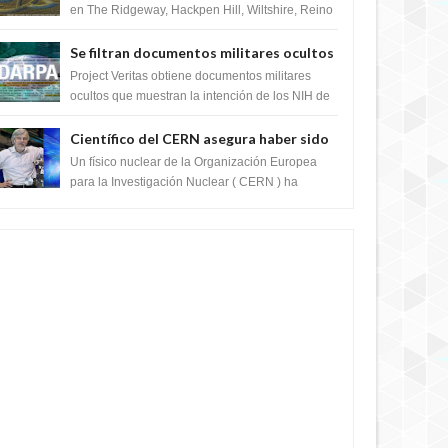
en The Ridgeway, Hackpen Hill, Wiltshire, Reino
Unido, fue reportado por Crop circle conec...
Se filtran documentos militares ocultos
que muestran la intención de los NIH de
Project Veritas obtiene documentos militares
crear el SARS-CoV-2, utilizando la
ocultos que muestran la intención de los NIH de
crear el SARS-CoV-2, utilizando la investigaci...
investigación de ganancia de función
Científico del CERN asegura haber sido
ayudado por seres de luz durante una
Un físico nuclear de la Organización Europea
prueba del Colisionador de Hadrones
para la Investigación Nuclear ( CERN ) ha
acogido recientemente el cristianismo en su
corazó...