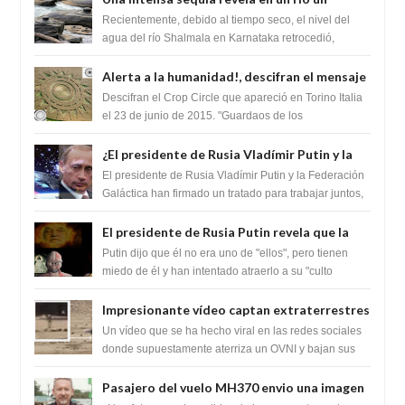
impresionante hallazgo de miles de Shiva
Recientemente, debido al tiempo seco, el nivel del
Lingas
agua del río Shalmala en Karnataka retrocedió,
revelando la presencia de miles de Shiv...
Alerta a la humanidad!, descifran el mensaje
del Crop Circle de Torino ,Italia
Descifran el Crop Circle que apareció en Torino Italia
el 23 de junio de 2015. "Guardaos de los
extraterrestres con regalos! Esos ...
¿El presidente de Rusia Vladímir Putin y la
Federación Galactica han firmado un
El presidente de Rusia Vladímir Putin y la Federación
tratado para acabar con los Sionistas?
Galáctica han firmado un tratado para trabajar juntos,
para exponer a todos los Si...
El presidente de Rusia Putin revela que la
clase dominante en el mundo son los
Putin dijo que él no era uno de "ellos", pero tienen
híbridos reptiles
miedo de él y han intentado atraerlo a su "culto
babilónico antiguo....
Impresionante vídeo captan extraterrestres
bajando de un OVNI en Arabia Saudita
Un vídeo que se ha hecho viral en las redes sociales
donde supuestamente aterriza un OVNI y bajan sus
tripulantes en el desierto en Ara...
Pasajero del vuelo MH370 envio una imagen