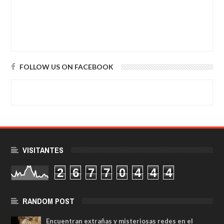
FOLLOW US ON FACEBOOK
VISITANTES
2
6
7
7
0
4
4
4
RANDOM POST
Encuentran extrañas y misteriosas redes en el