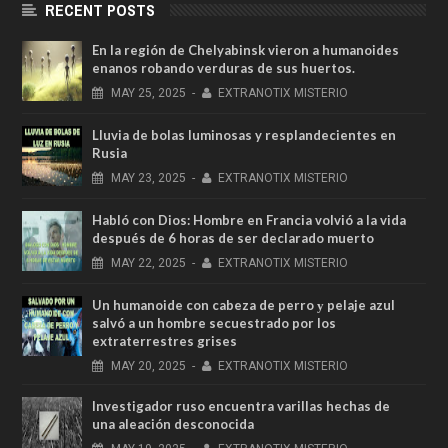
RECENT POSTS
En la región de Chelyabinsk vieron a humanoides
enanos robando verduras de sus huertos.
MAY
25,
2025
-
EXTRANOTIX MISTERIO
Lluvia de bolas luminosas y resplandecientes en
Rusia
MAY
23,
2025
-
EXTRANOTIX MISTERIO
Habló con Dios: Hombre en Francia volvió a la vida
después de 6 horas de ser declarado muerto
MAY
22,
2025
-
EXTRANOTIX MISTERIO
Un humanoide con cabeza de perro у pelaje azul
salvó a un hombre secuestrado por los
extraterrestres grises
MAY
20,
2025
-
EXTRANOTIX MISTERIO
Investigador ruso encuentra varillas hechas de
una aleación desconocida