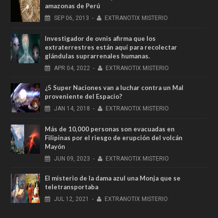
amazonas de Perú
SEP
06,
2013
-
EXTRANOTIX MISTERIO
Investigador de ovnis afirma que los
extraterrestres están aquí para recolectar
glándulas suprarrenales humanas.
APR
04,
2022
-
EXTRANOTIX MISTERIO
¿5 Super Naciones van a luchar contra un Mal
proveniente del Espacio?
JAN
14,
2018
-
EXTRANOTIX MISTERIO
Más de 10,000 personas son evacuadas en
Filipinas por el riesgo de erupción del volcán
Mayón
JUN
09,
2023
-
EXTRANOTIX MISTERIO
El misterio de la dama azul una Monja que se
teletransportaba
JUL
12,
2021
-
EXTRANOTIX MISTERIO