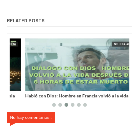
RELATED POSTS
MAY
25,
2025
IA
EXTRANOTIX MISTERIO
NOTICIA AL DÍA
EXTRANOT
a
Habló con Dios: Hombre en Francia volvió a la vida
Un 
después de 6 horas de ser declarado muerto
un 
No hay comentarios.: