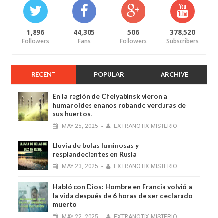
1,896
44,305
506
378,520
Followers
Fans
Followers
Subscribers
RECENT
POPULAR
ARCHIVE
En la región de Chelyabinsk vieron a
humanoides enanos robando verduras de
sus huertos.
MAY
25,
2025
-
EXTRANOTIX MISTERIO
Lluvia de bolas luminosas y
resplandecientes en Rusia
MAY
23,
2025
-
EXTRANOTIX MISTERIO
Habló con Dios: Hombre en Francia volvió a
la vida después de 6 horas de ser declarado
muerto
MAY
22,
2025
-
EXTRANOTIX MISTERIO