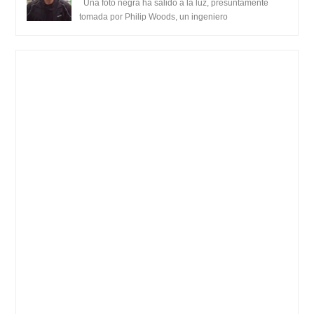
y texto desde la Isla Diego Garcia
Una foto negra ha salido a la luz, presuntamente
tomada por Philip Woods, un ingeniero
estadounidense de IBM que se encontraba abordo ...