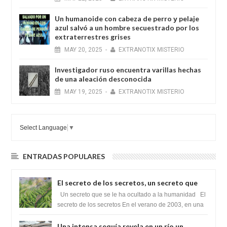
Un humanoide con cabeza de perro у pelaje
azul salvó a un hombre secuestrado por los
extraterrestres grises
MAY
20,
2025
-
EXTRANOTIX MISTERIO
Investigador ruso encuentra varillas hechas
de una aleación desconocida
MAY
19,
2025
-
EXTRANOTIX MISTERIO
Select Language
▼
ENTRADAS POPULARES
El secreto de los secretos, un secreto que
cambiaría por completo el destino de la
Un secreto que se le ha ocultado a la humanidad El
humanidad
secreto de los secretos En el verano de 2003, en una
zona inexplorada de las m...
Una intensa sequía revela en un río un