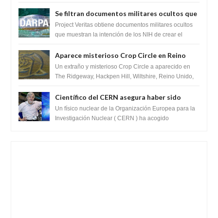
extraterrestres con regalos! Esos ...
Se filtran documentos militares ocultos que
muestran la intención de los NIH de crear el
Project Veritas obtiene documentos militares ocultos
SARS-CoV-2, utilizando la investigación de
que muestran la intención de los NIH de crear el
SARS-CoV-2, utilizando la investigaci...
ganancia de función
Aparece misterioso Crop Circle en Reino
Unido 23 de junio 2016
Un extraño y misterioso Crop Circle a aparecido en
The Ridgeway, Hackpen Hill, Wiltshire, Reino Unido,
fue reportado por Crop circle conec...
Científico del CERN asegura haber sido
ayudado por seres de luz durante una
Un físico nuclear de la Organización Europea para la
prueba del Colisionador de Hadrones
Investigación Nuclear ( CERN ) ha acogido
recientemente el cristianismo en su corazó...