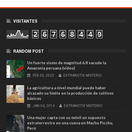
VISITANTES
2
6
7
6
8
4
4
9
RANDOM POST
Un fuerte sismo de magnitud 6.8 sacude la
Amazonía peruana (vídeo)
FEB
03,
2022
-
EXTRANOTIX MISTERIO
La agricultura a nivel mundial puede haber
alcazado su límite en la producción de cultivos
básicos
JAN
04,
2014
-
EXTRANOTIX MISTERIO
Una mujer capta con su móvil un supuesto
extraterrestre en una cueva en Machu Picchu,
Perú