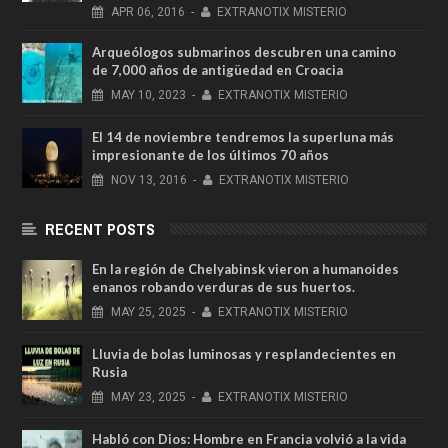
APR
06,
2016
-
EXTRANOTIX MISTERIO
Arqueólogos submarinos descubren una camino
de 7,000 años de antigüedad en Croacia
MAY
10,
2023
-
EXTRANOTIX MISTERIO
El 14 de noviembre tendremos la superluna más
impresionante de los últimos 70 años
NOV
13,
2016
-
EXTRANOTIX MISTERIO
RECENT POSTS
En la región de Chelyabinsk vieron a humanoides
enanos robando verduras de sus huertos.
MAY
25,
2025
-
EXTRANOTIX MISTERIO
Lluvia de bolas luminosas y resplandecientes en
Rusia
MAY
23,
2025
-
EXTRANOTIX MISTERIO
Habló con Dios: Hombre en Francia volvió a la vida