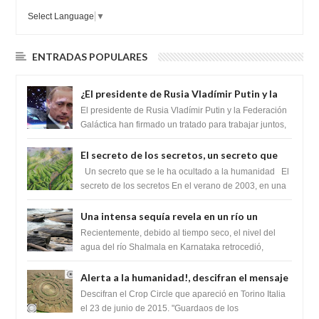
Select Language
▼
ENTRADAS POPULARES
¿El presidente de Rusia Vladímir Putin y la
Federación Galactica han firmado un
El presidente de Rusia Vladímir Putin y la Federación
tratado para acabar con los Sionistas?
Galáctica han firmado un tratado para trabajar juntos,
para exponer a todos los Si...
El secreto de los secretos, un secreto que
cambiaría por completo el destino de la
Un secreto que se le ha ocultado a la humanidad El
humanidad
secreto de los secretos En el verano de 2003, en una
zona inexplorada de las m...
Una intensa sequía revela en un río un
impresionante hallazgo de miles de Shiva
Recientemente, debido al tiempo seco, el nivel del
Lingas
agua del río Shalmala en Karnataka retrocedió,
revelando la presencia de miles de Shiv...
Alerta a la humanidad!, descifran el mensaje
del Crop Circle de Torino ,Italia
Descifran el Crop Circle que apareció en Torino Italia
el 23 de junio de 2015. "Guardaos de los