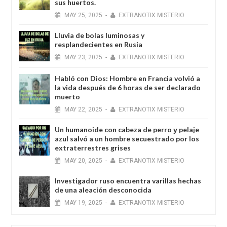
sus huertos.
MAY
25,
2025
-
EXTRANOTIX MISTERIO
Lluvia de bolas luminosas y
resplandecientes en Rusia
MAY
23,
2025
-
EXTRANOTIX MISTERIO
Habló con Dios: Hombre en Francia volvió a
la vida después de 6 horas de ser declarado
muerto
MAY
22,
2025
-
EXTRANOTIX MISTERIO
Un humanoide con cabeza de perro у pelaje
azul salvó a un hombre secuestrado por los
extraterrestres grises
MAY
20,
2025
-
EXTRANOTIX MISTERIO
Investigador ruso encuentra varillas hechas
de una aleación desconocida
MAY
19,
2025
-
EXTRANOTIX MISTERIO