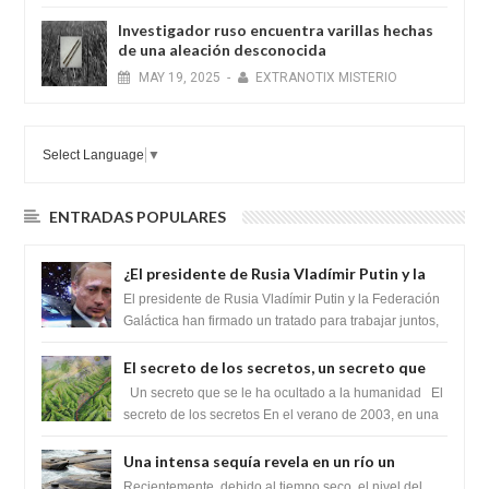
Investigador ruso encuentra varillas hechas
de una aleación desconocida
MAY
19,
2025
-
EXTRANOTIX MISTERIO
Select Language
▼
ENTRADAS POPULARES
¿El presidente de Rusia Vladímir Putin y la
Federación Galactica han firmado un
El presidente de Rusia Vladímir Putin y la Federación
tratado para acabar con los Sionistas?
Galáctica han firmado un tratado para trabajar juntos,
para exponer a todos los Si...
El secreto de los secretos, un secreto que
cambiaría por completo el destino de la
Un secreto que se le ha ocultado a la humanidad El
humanidad
secreto de los secretos En el verano de 2003, en una
zona inexplorada de las m...
Una intensa sequía revela en un río un
impresionante hallazgo de miles de Shiva
Recientemente, debido al tiempo seco, el nivel del