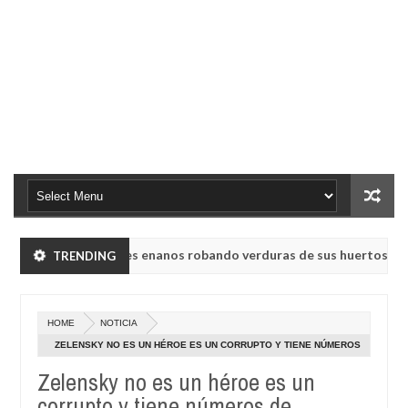
ieron a humanoides enanos robando verduras de sus huertos.
TRENDING
May
23,
o rusa UVB-76, conocida como la radio del fin del mundo volvió a emi
0
2025
HOME
NOTICIA
ieron a humanoides enanos robando verduras de sus huertos.
ZELENSKY NO ES UN HÉROE ES UN CORRUPTO Y TIENE NÚMEROS
May
DE POPULARIDAD MEDIOCRES
23,
Zelensky no es un héroe es un
o rusa UVB-76, conocida como la radio del fin del mundo volvió a emi
0
2025
corrupto y tiene números de