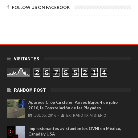
FOLLOW US ON FACEBOOK
VISITANTES
2
6
7
6
5
2
1
4
RANDOM POST
Aparece Crop Circle en Países Bajos 4 de julio
2016, la Constelación de las Pleyades.
JUL
05,
2016
-
EXTRANOTIX MISTERIO
Impresionantes avistamientos OVNI en México,
Canadá y USA