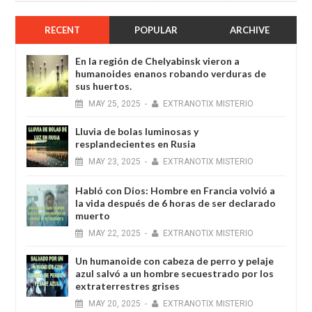
RECENT
POPULAR
ARCHIVE
En la región de Chelyabinsk vieron a
humanoides enanos robando verduras de
sus huertos.
MAY
25,
2025
-
EXTRANOTIX MISTERIO
Lluvia de bolas luminosas y
resplandecientes en Rusia
MAY
23,
2025
-
EXTRANOTIX MISTERIO
Habló con Dios: Hombre en Francia volvió a
la vida después de 6 horas de ser declarado
muerto
MAY
22,
2025
-
EXTRANOTIX MISTERIO
Un humanoide con cabeza de perro у pelaje
azul salvó a un hombre secuestrado por los
extraterrestres grises
MAY
20,
2025
-
EXTRANOTIX MISTERIO