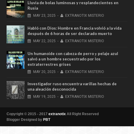
Lluvia de bolas luminosas y resplandecientes en
Rusia
MAY
23,
2025
-
EXTRANOTIX MISTERIO
Habló con Dios: Hombre en Francia volvió a la vida
después de 6 horas de ser declarado muerto
MAY
22,
2025
-
EXTRANOTIX MISTERIO
Un humanoide con cabeza de perro у pelaje azul
salvó a un hombre secuestrado por los
extraterrestres grises
MAY
20,
2025
-
EXTRANOTIX MISTERIO
Investigador ruso encuentra varillas hechas de
una aleación desconocida
MAY
19,
2025
-
EXTRANOTIX MISTERIO
Copyright © 2015 - 2017
extranotix
All Right Reserved
Blogger Designed by
PBT