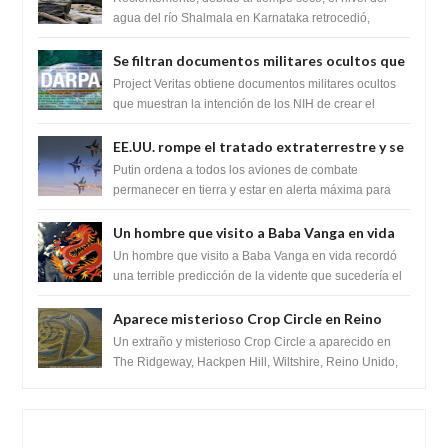
Lingas
agua del río Shalmala en Karnataka retrocedió,
revelando la presencia de miles de Shiv...
Se filtran documentos militares ocultos que
muestran la intención de los NIH de crear el
Project Veritas obtiene documentos militares ocultos
SARS-CoV-2, utilizando la investigación de
que muestran la intención de los NIH de crear el
SARS-CoV-2, utilizando la investigaci...
ganancia de función
EE.UU. rompe el tratado extraterrestre y se
prepara para destruir el misterioso satélite
Putin ordena a todos los aviones de combate
"Caballero Negro"
permanecer en tierra y estar en alerta máxima para
despegar, después de que Obama rompe el ...
Un hombre que visito a Baba Vanga en vida
recordó la terrible predicción de la vidente
Un hombre que visito a Baba Vanga en vida recordó
para febrero de 2022.
una terrible predicción de la vidente que sucedería el
2 de febrero de 2022. Según el pron...
Aparece misterioso Crop Circle en Reino
Unido 23 de junio 2016
Un extraño y misterioso Crop Circle a aparecido en
The Ridgeway, Hackpen Hill, Wiltshire, Reino Unido,
fue reportado por Crop circle conec...