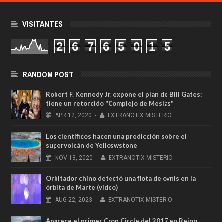
VISITANTES
2
6
7
6
5
0
1
5
RANDOM POST
Robert F. Kennedy Jr. expone el plan de Bill Gates:
tiene un retorcido "Complejo de Mesías"
APR
12,
2020
-
EXTRANOTIX MISTERIO
Los científicos hacen una predicción sobre el
supervolcán de Yelloswstone
NOV
13,
2020
-
EXTRANOTIX MISTERIO
Orbitador chino detectó una flota de ovnis en la
órbita de Marte (vídeo)
AUG
22,
2023
-
EXTRANOTIX MISTERIO
Aparece el primer Crop Circle del 2017 en Reino