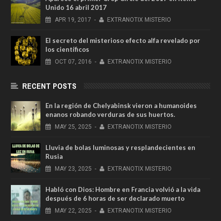
Unido 16 abril 2017
APR
19,
2017
-
EXTRANOTIX MISTERIO
El secreto del misterioso efecto alfa revelado por
los científicos
OCT
07,
2016
-
EXTRANOTIX MISTERIO
RECENT POSTS
En la región de Chelyabinsk vieron a humanoides
enanos robando verduras de sus huertos.
MAY
25,
2025
-
EXTRANOTIX MISTERIO
Lluvia de bolas luminosas y resplandecientes en
Rusia
MAY
23,
2025
-
EXTRANOTIX MISTERIO
Habló con Dios: Hombre en Francia volvió a la vida
después de 6 horas de ser declarado muerto
MAY
22,
2025
-
EXTRANOTIX MISTERIO