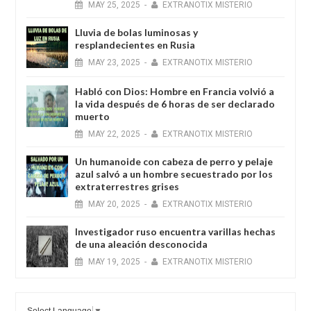
MAY
25,
2025
-
EXTRANOTIX MISTERIO
Lluvia de bolas luminosas y
resplandecientes en Rusia
MAY
23,
2025
-
EXTRANOTIX MISTERIO
Habló con Dios: Hombre en Francia volvió a
la vida después de 6 horas de ser declarado
muerto
MAY
22,
2025
-
EXTRANOTIX MISTERIO
Un humanoide con cabeza de perro у pelaje
azul salvó a un hombre secuestrado por los
extraterrestres grises
MAY
20,
2025
-
EXTRANOTIX MISTERIO
Investigador ruso encuentra varillas hechas
de una aleación desconocida
MAY
19,
2025
-
EXTRANOTIX MISTERIO
Select Language
▼