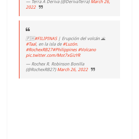
— Terra A Deriva (@DerivaTerra)
March 26,
2022
🇵🇭
#FILIPINAS
| Erupción del volcán 🌋
#Taal
, en la isla de
#Luzón
.
#RochexRB27
#Philippines
#Volcano
pic.twitter.com/Mot7xGizYR
— Rochex R. Robinson Bonilla
(@RochexRB27)
March 26, 2022