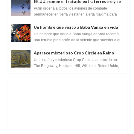
EE.UU. rompe el tratado extraterrestre y se
prepara para destruir el misterioso satélite
Putin ordena a todos los aviones de combate
"Caballero Negro"
permanecer en tierra y estar en alerta máxima para
despegar, después de que Obama rompe el ...
Un hombre que visito a Baba Vanga en vida
recordó la terrible predicción de la vidente
Un hombre que visito a Baba Vanga en vida recordó
para febrero de 2022.
una terrible predicción de la vidente que sucedería el
2 de febrero de 2022. Según el pron...
Aparece misterioso Crop Circle en Reino
Unido 23 de junio 2016
Un extraño y misterioso Crop Circle a aparecido en
The Ridgeway, Hackpen Hill, Wiltshire, Reino Unido,
fue reportado por Crop circle conec...