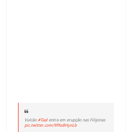
Vulcão
#Taal
entra em erupção nas Filipinas
pic.twitter.com/9fNs8HynLb