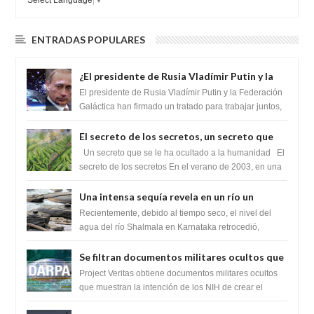
ENTRADAS POPULARES
¿El presidente de Rusia Vladímir Putin y la
Federación Galactica han firmado un
El presidente de Rusia Vladímir Putin y la Federación
tratado para acabar con los Sionistas?
Galáctica han firmado un tratado para trabajar juntos,
para exponer a todos los Si...
El secreto de los secretos, un secreto que
cambiaría por completo el destino de la
Un secreto que se le ha ocultado a la humanidad El
humanidad
secreto de los secretos En el verano de 2003, en una
zona inexplorada de las m...
Una intensa sequía revela en un río un
impresionante hallazgo de miles de Shiva
Recientemente, debido al tiempo seco, el nivel del
Lingas
agua del río Shalmala en Karnataka retrocedió,
revelando la presencia de miles de Shiv...
Se filtran documentos militares ocultos que
muestran la intención de los NIH de crear el
Project Veritas obtiene documentos militares ocultos
SARS-CoV-2, utilizando la investigación de
que muestran la intención de los NIH de crear el
SARS-CoV-2, utilizando la investigaci...
ganancia de función