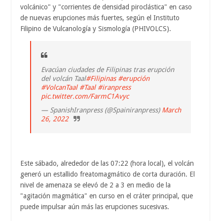
volcánico" y "corrientes de densidad piroclástica" en caso
de nuevas erupciones más fuertes, según el Instituto
Filipino de Vulcanología y Sismología (PHIVOLCS).
Evacúan ciudades de Filipinas tras erupción
del volcán Taal
#Filipinas
#erupción
#VolcanTaal
#Taal
#iranpress
pic.twitter.com/FarmC1Avyc
— SpanishIranpress (@Spainiranpress)
March
26, 2022
Este sábado, alrededor de las 07:22 (hora local), el volcán
generó un estallido freatomagmático de corta duración. El
nivel de amenaza se elevó de 2 a 3 en medio de la
"agitación magmática" en curso en el cráter principal, que
puede impulsar aún más las erupciones sucesivas.