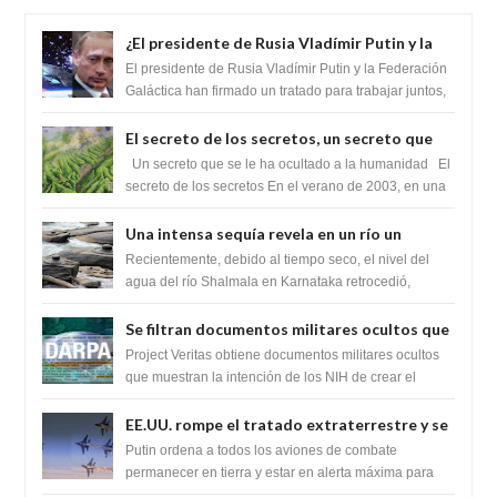
¿El presidente de Rusia Vladímir Putin y la
Federación Galactica han firmado un
El presidente de Rusia Vladímir Putin y la Federación
tratado para acabar con los Sionistas?
Galáctica han firmado un tratado para trabajar juntos,
para exponer a todos los Si...
El secreto de los secretos, un secreto que
cambiaría por completo el destino de la
Un secreto que se le ha ocultado a la humanidad El
humanidad
secreto de los secretos En el verano de 2003, en una
zona inexplorada de las m...
Una intensa sequía revela en un río un
impresionante hallazgo de miles de Shiva
Recientemente, debido al tiempo seco, el nivel del
Lingas
agua del río Shalmala en Karnataka retrocedió,
revelando la presencia de miles de Shiv...
Se filtran documentos militares ocultos que
muestran la intención de los NIH de crear el
Project Veritas obtiene documentos militares ocultos
SARS-CoV-2, utilizando la investigación de
que muestran la intención de los NIH de crear el
SARS-CoV-2, utilizando la investigaci...
ganancia de función
EE.UU. rompe el tratado extraterrestre y se
prepara para destruir el misterioso satélite
Putin ordena a todos los aviones de combate
"Caballero Negro"
permanecer en tierra y estar en alerta máxima para
despegar, después de que Obama rompe el ...