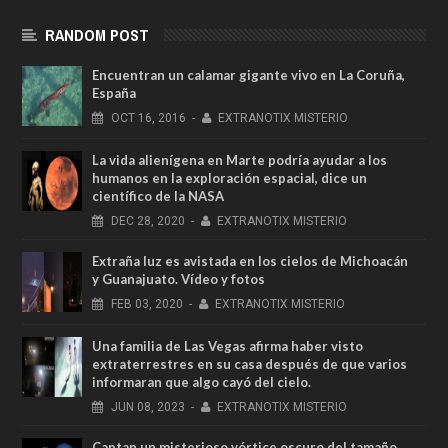
RANDOM POST
Encuentran un calamar gigante vivo en La Coruña,
España
OCT
16,
2016
-
EXTRANOTIX MISTERIO
La vida alienígena en Marte podría ayudar a los
humanos en la exploración espacial, dice un
científico de la NASA
DEC
28,
2020
-
EXTRANOTIX MISTERIO
Extraña luz es avistada en los cielos de Michoacán
y Guanajuato. Vídeo y fotos
FEB
03,
2020
-
EXTRANOTIX MISTERIO
Una familia de Las Vegas afirma haber visto
extraterrestres en su casa después de que varios
informaran que algo cayó del cielo.
JUN
08,
2023
-
EXTRANOTIX MISTERIO
Captan un misterioso vórtice oscuro del tamaño