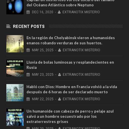
del Océano Atlántico sobre Neptuno
DEC
16,
2020
-
EXTRANOTIX MISTERIO
RECENT POSTS
En la región de Chelyabinsk vieron a humanoides
enanos robando verduras de sus huertos.
MAY
25,
2025
-
EXTRANOTIX MISTERIO
Lluvia de bolas luminosas y resplandecientes en
Rusia
MAY
23,
2025
-
EXTRANOTIX MISTERIO
Habló con Dios: Hombre en Francia volvió a la vida
después de 6 horas de ser declarado muerto
MAY
22,
2025
-
EXTRANOTIX MISTERIO
Un humanoide con cabeza de perro у pelaje azul
salvó a un hombre secuestrado por los
extraterrestres grises
MAY
20,
2025
-
EXTRANOTIX MISTERIO