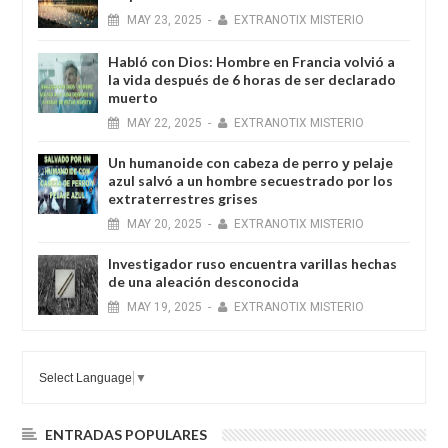
MAY
23,
2025
-
EXTRANOTIX MISTERIO
Habló con Dios: Hombre en Francia volvió a
la vida después de 6 horas de ser declarado
muerto
MAY
22,
2025
-
EXTRANOTIX MISTERIO
Un humanoide con cabeza de perro у pelaje
azul salvó a un hombre secuestrado por los
extraterrestres grises
MAY
20,
2025
-
EXTRANOTIX MISTERIO
Investigador ruso encuentra varillas hechas
de una aleación desconocida
MAY
19,
2025
-
EXTRANOTIX MISTERIO
Select Language
▼
ENTRADAS POPULARES