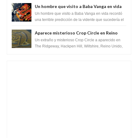
Un hombre que visito a Baba Vanga en vida
recordó la terrible predicción de la vidente
Un hombre que visito a Baba Vanga en vida recordó
para febrero de 2022.
una terrible predicción de la vidente que sucedería el
2 de febrero de 2022. Según el pron...
Aparece misterioso Crop Circle en Reino
Unido 23 de junio 2016
Un extraño y misterioso Crop Circle a aparecido en
The Ridgeway, Hackpen Hill, Wiltshire, Reino Unido,
fue reportado por Crop circle conec...