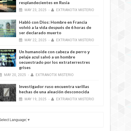
resplandecientes en Rusia
MAY
23,
2025
-
EXTRANOTIX MISTERIO
Habló con Dios: Hombre en Francia
volvió a la vida después de 6 horas de
ser declarado muerto
MAY
22,
2025
-
EXTRANOTIX MISTERIO
Un humanoide con cabeza de perro у
pelaje azul salvó a un hombre
secuestrado por los extraterrestres
grises
MAY
20,
2025
-
EXTRANOTIX MISTERIO
Investigador ruso encuentra varillas
hechas de una aleación desconocida
MAY
19,
2025
-
EXTRANOTIX MISTERIO
Select Language
▼