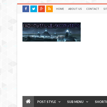
HOME
ABOUT US
CONTACT
SI
POST STYLE
SUB MENU
SHORT