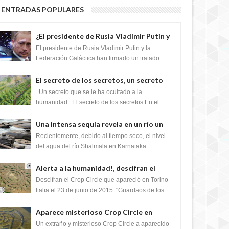
ENTRADAS POPULARES
¿El presidente de Rusia Vladímir Putin y
la Federación Galactica han firmado un
El presidente de Rusia Vladímir Putin y la
tratado para acabar con los Sionistas?
Federación Galáctica han firmado un tratado
para trabajar juntos, para exponer a todos los
Si...
El secreto de los secretos, un secreto
que cambiaría por completo el destino
Un secreto que se le ha ocultado a la
de la humanidad
humanidad El secreto de los secretos En el
verano de 2003, en una zona inexplorada de las
m...
Una intensa sequía revela en un río un
impresionante hallazgo de miles de
Recientemente, debido al tiempo seco, el nivel
Shiva Lingas
del agua del río Shalmala en Karnataka
retrocedió, revelando la presencia de miles de
Shiv...
Alerta a la humanidad!, descifran el
mensaje del Crop Circle de Torino ,Italia
Descifran el Crop Circle que apareció en Torino
Italia el 23 de junio de 2015. "Guardaos de los
extraterrestres con regalos! Esos ...
Aparece misterioso Crop Circle en
Reino Unido 23 de junio 2016
Un extraño y misterioso Crop Circle a aparecido