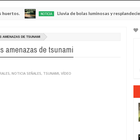
Lluvia de bolas luminosas y resplandecientes en Ru
NOTICIA
May
23,
0
2025
S AMENAZAS DE TSUNAMI
las amenazas de tsunami
RALES
,
NOTICIA SEÑALES
,
TSUNAMI
,
VÍDEO