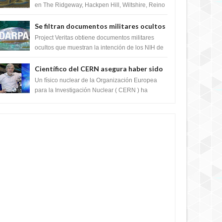
en The Ridgeway, Hackpen Hill, Wiltshire, Reino
Unido, fue reportado por Crop circle conec...
Se filtran documentos militares ocultos
que muestran la intención de los NIH de
Project Veritas obtiene documentos militares
crear el SARS-CoV-2, utilizando la
ocultos que muestran la intención de los NIH de
crear el SARS-CoV-2, utilizando la investigaci...
investigación de ganancia de función
Científico del CERN asegura haber sido
ayudado por seres de luz durante una
Un físico nuclear de la Organización Europea
prueba del Colisionador de Hadrones
para la Investigación Nuclear ( CERN ) ha
acogido recientemente el cristianismo en su
corazó...