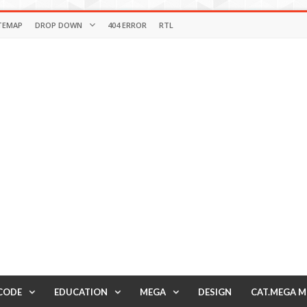
TEMAP
DROP DOWN
404 ERROR
RTL
CODE
EDUCATION
MEGA
DESIGN
CAT.MEGA 