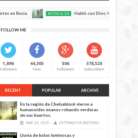
sia
Habló con Dios: Hombre en Francia volvió
NOTICIA AL DÍA
May
22,
0
FOLLOW ME
2025
1,896
44,305
506
378,520
Followers
Fans
Followers
Subscribers
RECENT
POPULAR
ARCHIVE
En la región de Chelyabinsk vieron a
humanoides enanos robando verduras
de sus huertos.
MAY
25,
2025
-
EXTRANOTIX MISTERIO
Lluvia de bolas luminosas y