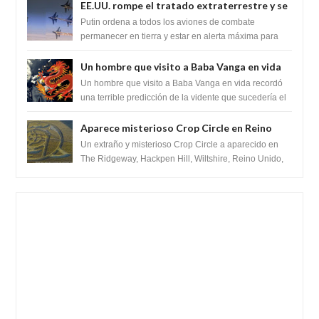
EE.UU. rompe el tratado extraterrestre y se
prepara para destruir el misterioso satélite
Putin ordena a todos los aviones de combate
"Caballero Negro"
permanecer en tierra y estar en alerta máxima para
despegar, después de que Obama rompe el ...
Un hombre que visito a Baba Vanga en vida
recordó la terrible predicción de la vidente
Un hombre que visito a Baba Vanga en vida recordó
para febrero de 2022.
una terrible predicción de la vidente que sucedería el
2 de febrero de 2022. Según el pron...
Aparece misterioso Crop Circle en Reino
Unido 23 de junio 2016
Un extraño y misterioso Crop Circle a aparecido en
The Ridgeway, Hackpen Hill, Wiltshire, Reino Unido,
fue reportado por Crop circle conec...