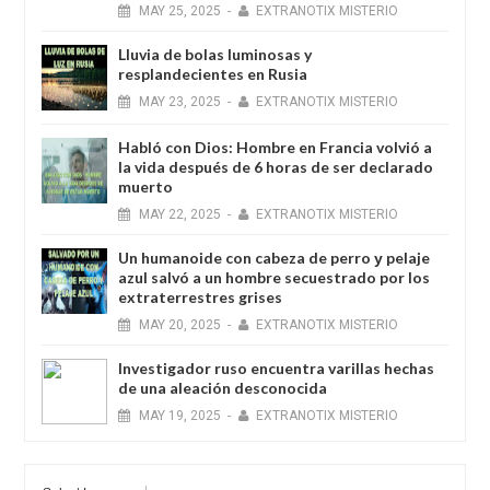
MAY
25,
2025
-
EXTRANOTIX MISTERIO
Lluvia de bolas luminosas y
resplandecientes en Rusia
MAY
23,
2025
-
EXTRANOTIX MISTERIO
Habló con Dios: Hombre en Francia volvió a
la vida después de 6 horas de ser declarado
muerto
MAY
22,
2025
-
EXTRANOTIX MISTERIO
Un humanoide con cabeza de perro у pelaje
azul salvó a un hombre secuestrado por los
extraterrestres grises
MAY
20,
2025
-
EXTRANOTIX MISTERIO
Investigador ruso encuentra varillas hechas
de una aleación desconocida
MAY
19,
2025
-
EXTRANOTIX MISTERIO