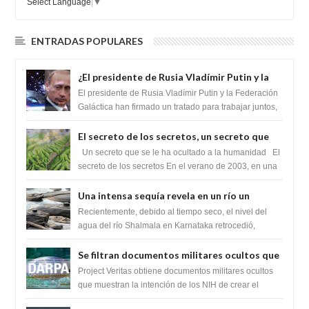
Select Language
▼
ENTRADAS POPULARES
¿El presidente de Rusia Vladímir Putin y la
Federación Galactica han firmado un
El presidente de Rusia Vladímir Putin y la Federación
tratado para acabar con los Sionistas?
Galáctica han firmado un tratado para trabajar juntos,
para exponer a todos los Si...
El secreto de los secretos, un secreto que
cambiaría por completo el destino de la
Un secreto que se le ha ocultado a la humanidad El
humanidad
secreto de los secretos En el verano de 2003, en una
zona inexplorada de las m...
Una intensa sequía revela en un río un
impresionante hallazgo de miles de Shiva
Recientemente, debido al tiempo seco, el nivel del
Lingas
agua del río Shalmala en Karnataka retrocedió,
revelando la presencia de miles de Shiv...
Se filtran documentos militares ocultos que
muestran la intención de los NIH de crear el
Project Veritas obtiene documentos militares ocultos
SARS-CoV-2, utilizando la investigación de
que muestran la intención de los NIH de crear el
SARS-CoV-2, utilizando la investigaci...
ganancia de función