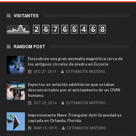
VISITANTES
2
6
7
6
5
4
6
8
RANDOM POST
Descubren una gran anomalía magnética cerca de
los antiguos círculos de piedra en Escocia
DEC
27,
2019
-
EXTRANOTIX MISTERIO
Expertos en aviación admitieron que estaban
desconcertados por el avistamiento de un OVNI
humano.
OCT
22,
2014
-
EXTRANOTIX MISTERIO
Impresionante Nave Triangular Anti Gravedad es
captada en Orlando, Florida.
MAR
19,
2018
-
EXTRANOTIX MISTERIO