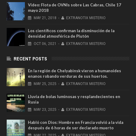
Vídeo: Flota de OVNIs sobre Las Cabras, Chile 17
mayo 2018
MAY
21,
2018
-
EXTRANOTIX MISTERIO
Los científicos confirman la disminución de la
densidad atmosférica de Plutón
OCT
06,
2021
-
EXTRANOTIX MISTERIO
RECENT POSTS
En la región de Chelyabinsk vieron a humanoides
enanos robando verduras de sus huertos.
MAY
25,
2025
-
EXTRANOTIX MISTERIO
Lluvia de bolas luminosas y resplandecientes en
Rusia
MAY
23,
2025
-
EXTRANOTIX MISTERIO
Habló con Dios: Hombre en Francia volvió a la vida
después de 6 horas de ser declarado muerto
MAY
22,
2025
-
EXTRANOTIX MISTERIO