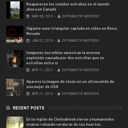
Reaparecen los sonidos extraños en el mundo
ahora en Canadá
MAY
08,
2015
-
EXTRANOTIX MISTERIO
Gigante nave triangular captada en video en Reno,
Nevada
JAN
02,
2019
-
EXTRANOTIX MISTERIO
Imágenes increíbles muestran la enorme
explosión causada por dos estrellas que se
estrellan entre sí
APR
11,
2017
-
EXTRANOTIX MISTERIO
Aparece la imagen de Jesús en un ultrasonido de
una mujer de USA
APR
21,
2016
-
EXTRANOTIX MISTERIO
RECENT POSTS
En la región de Chelyabinsk vieron a humanoides
enanos robando verduras de sus huertos.