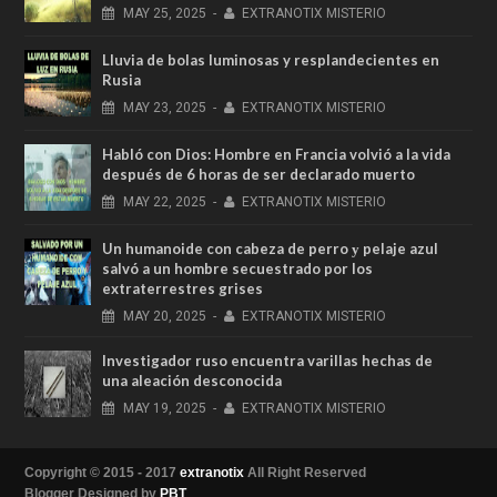
MAY
25,
2025
-
EXTRANOTIX MISTERIO
Lluvia de bolas luminosas y resplandecientes en
Rusia
MAY
23,
2025
-
EXTRANOTIX MISTERIO
Habló con Dios: Hombre en Francia volvió a la vida
después de 6 horas de ser declarado muerto
MAY
22,
2025
-
EXTRANOTIX MISTERIO
Un humanoide con cabeza de perro у pelaje azul
salvó a un hombre secuestrado por los
extraterrestres grises
MAY
20,
2025
-
EXTRANOTIX MISTERIO
Investigador ruso encuentra varillas hechas de
una aleación desconocida
MAY
19,
2025
-
EXTRANOTIX MISTERIO
Copyright © 2015 - 2017
extranotix
All Right Reserved
Blogger Designed by
PBT