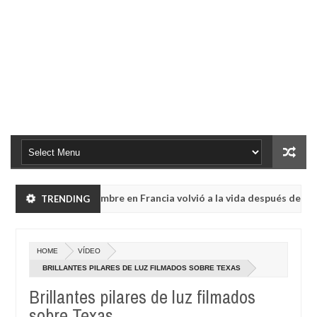
ló con Dios: Hombre en Francia volvió a la vida después de 6 horas
TRENDING
isul de la región de Kemerovo.
HOME
VÍDEO
ló con Dios: Hombre en Francia volvió a la vida después de 6 horas
BRILLANTES PILARES DE LUZ FILMADOS SOBRE TEXAS
Brillantes pilares de luz filmados
isul de la región de Kemerovo.
sobre Texas