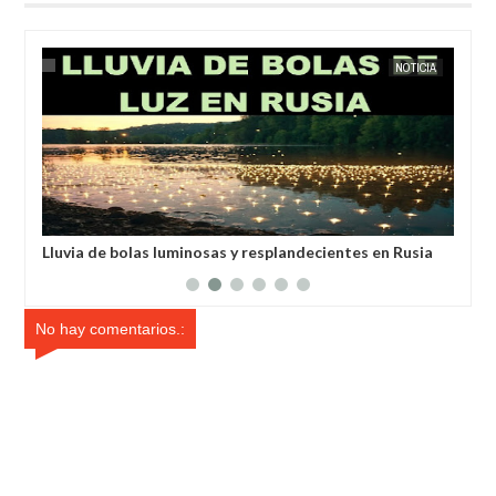
IA
EXTRANOTIX MISTERIO
NOTICIA
EXTRANOT
anos
Lluvia de bolas luminosas y resplandecientes en Rusia
Hab
des
No hay comentarios.: