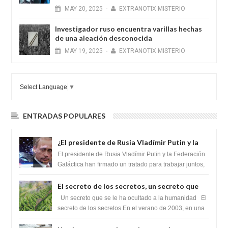
MAY
20,
2025
-
EXTRANOTIX MISTERIO
Investigador ruso encuentra varillas hechas
de una aleación desconocida
MAY
19,
2025
-
EXTRANOTIX MISTERIO
Select Language
▼
ENTRADAS POPULARES
¿El presidente de Rusia Vladímir Putin y la
Federación Galactica han firmado un
El presidente de Rusia Vladímir Putin y la Federación
tratado para acabar con los Sionistas?
Galáctica han firmado un tratado para trabajar juntos,
para exponer a todos los Si...
El secreto de los secretos, un secreto que
cambiaría por completo el destino de la
Un secreto que se le ha ocultado a la humanidad El
humanidad
secreto de los secretos En el verano de 2003, en una
zona inexplorada de las m...