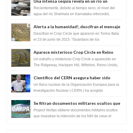
Una intensa sequía revela en un río un
impresionante hallazgo de miles de Shiva
Recientemente, debido al tiempo seco, el nivel del
Lingas
agua del río Shalmala en Karnataka retrocedió,
revelando la presencia de miles de Shiv...
Alerta a la humanidad!, descifran el mensaje
del Crop Circle de Torino ,Italia
Descifran el Crop Circle que apareció en Torino Italia
el 23 de junio de 2015. "Guardaos de los
extraterrestres con regalos! Esos ...
Aparece misterioso Crop Circle en Reino
Unido 23 de junio 2016
Un extraño y misterioso Crop Circle a aparecido en
The Ridgeway, Hackpen Hill, Wiltshire, Reino Unido,
fue reportado por Crop circle conec...
Científico del CERN asegura haber sido
ayudado por seres de luz durante una
Un físico nuclear de la Organización Europea para la
prueba del Colisionador de Hadrones
Investigación Nuclear ( CERN ) ha acogido
recientemente el cristianismo en su corazó...
Se filtran documentos militares ocultos que
muestran la intención de los NIH de crear el
Project Veritas obtiene documentos militares ocultos
SARS-CoV-2, utilizando la investigación de
que muestran la intención de los NIH de crear el
SARS-CoV-2, utilizando la investigaci...
ganancia de función