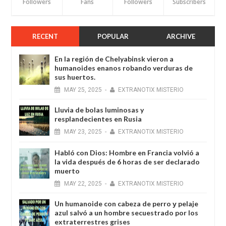
Followers
Fans
Followers
Subscribers
RECENT
POPULAR
ARCHIVE
En la región de Chelyabinsk vieron a
humanoides enanos robando verduras de
sus huertos.
MAY
25,
2025
-
EXTRANOTIX MISTERIO
Lluvia de bolas luminosas y
resplandecientes en Rusia
MAY
23,
2025
-
EXTRANOTIX MISTERIO
Habló con Dios: Hombre en Francia volvió a
la vida después de 6 horas de ser declarado
muerto
MAY
22,
2025
-
EXTRANOTIX MISTERIO
Un humanoide con cabeza de perro у pelaje
azul salvó a un hombre secuestrado por los
extraterrestres grises