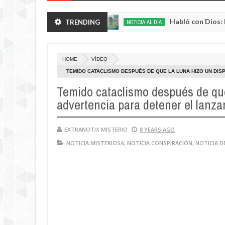
decientes en Rusia
Habló con Dios: Hombre en 
TRENDING
NOTICIA AL DÍA
May
22,
0
2025
HOME
VÍDEO
TEMIDO CATACLISMO DESPUÉS DE QUE LA LUNA HIZO UN DI
ESTADOUNIDENSE
Temido cataclismo después de que
advertencia para detener el lanz
EXTRANOTIX MISTERIO
8 YEARS AGO
NOTICIA MISTERIOSA
,
NOTICIA CONSPIRACIÓN
,
NOTICIA D