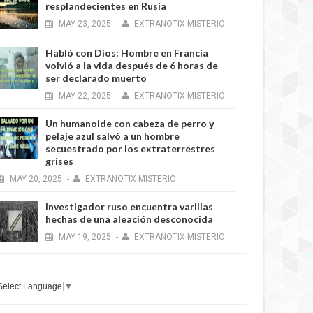
resplandecientes en Rusia
MAY
23,
2025
-
EXTRANOTIX MISTERIO
Habló con Dios: Hombre en Francia
volvió a la vida después de 6 horas de
ser declarado muerto
MAY
22,
2025
-
EXTRANOTIX MISTERIO
Un humanoide con cabeza de perro у
pelaje azul salvó a un hombre
secuestrado por los extraterrestres
grises
MAY
20,
2025
-
EXTRANOTIX MISTERIO
Investigador ruso encuentra varillas
hechas de una aleación desconocida
MAY
19,
2025
-
EXTRANOTIX MISTERIO
Select Language
▼