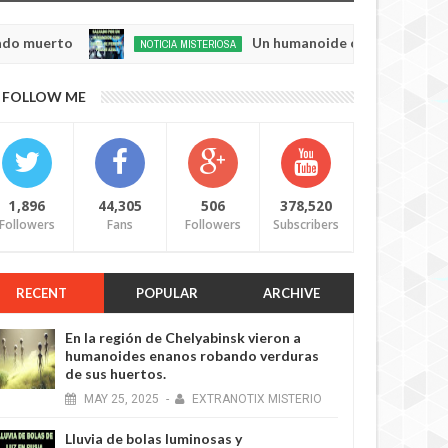
o
Un humanoide con cabeza de perro у pel
NOTICIA MISTERIOSA
May
20,
0
FOLLOW ME
2025
1,896
44,305
506
378,520
Followers
Fans
Followers
Subscribers
RECENT
POPULAR
ARCHIVE
En la región de Chelyabinsk vieron a
humanoides enanos robando verduras
de sus huertos.
MAY
25,
2025
-
EXTRANOTIX MISTERIO
Lluvia de bolas luminosas y