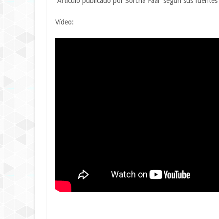
Articulo publicado por Sorcha Faal según sus fuentes r
Vídeo: