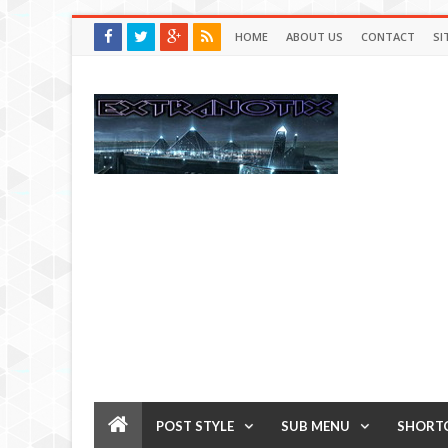
HOME
ABOUT US
CONTACT
SI
POST STYLE
SUB MENU
SHORT