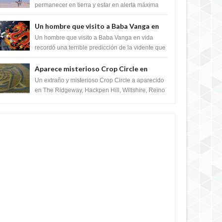
satélite "Caballero Negro"
permanecer en tierra y estar en alerta máxima
para despegar, después de que Obama rompe
el ...
Un hombre que visito a Baba Vanga en
vida recordó la terrible predicción de la
Un hombre que visito a Baba Vanga en vida
vidente para febrero de 2022.
recordó una terrible predicción de la vidente que
sucedería el 2 de febrero de 2022. Según el
pron...
Aparece misterioso Crop Circle en
Reino Unido 23 de junio 2016
Un extraño y misterioso Crop Circle a aparecido
en The Ridgeway, Hackpen Hill, Wiltshire, Reino
Unido, fue reportado por Crop circle conec...