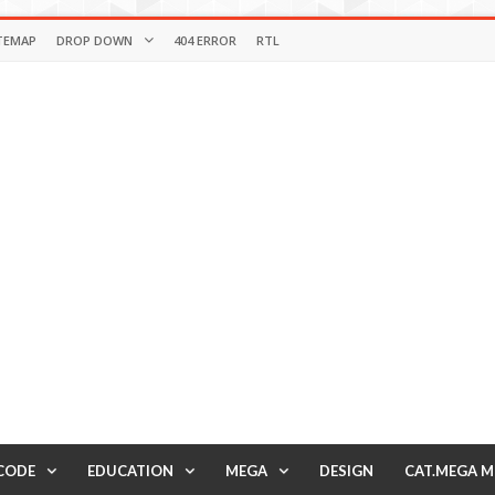
TEMAP
DROP DOWN
404 ERROR
RTL
CODE
EDUCATION
MEGA
DESIGN
CAT.MEGA 