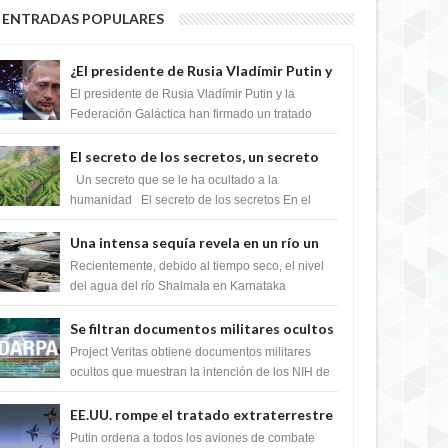
ENTRADAS POPULARES
¿El presidente de Rusia Vladímir Putin y
la Federación Galactica han firmado un
El presidente de Rusia Vladímir Putin y la
tratado para acabar con los Sionistas?
Federación Galáctica han firmado un tratado
para trabajar juntos, para exponer a todos los
Si...
El secreto de los secretos, un secreto
que cambiaría por completo el destino
Un secreto que se le ha ocultado a la
de la humanidad
humanidad El secreto de los secretos En el
verano de 2003, en una zona inexplorada de las
m...
Una intensa sequía revela en un río un
impresionante hallazgo de miles de
Recientemente, debido al tiempo seco, el nivel
Shiva Lingas
del agua del río Shalmala en Karnataka
retrocedió, revelando la presencia de miles de
Shiv...
Se filtran documentos militares ocultos
que muestran la intención de los NIH de
Project Veritas obtiene documentos militares
crear el SARS-CoV-2, utilizando la
ocultos que muestran la intención de los NIH de
crear el SARS-CoV-2, utilizando la investigaci...
investigación de ganancia de función
EE.UU. rompe el tratado extraterrestre
y se prepara para destruir el misterioso
Putin ordena a todos los aviones de combate