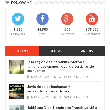
FOLLOW ME
1,896
44,305
506
378,520
Followers
Fans
Followers
Subscribers
RECENT
POPULAR
ARCHIVE
En la región de Chelyabinsk vieron a
humanoides enanos robando verduras de
sus huertos.
MAY
25,
2025
-
EXTRANOTIX MISTERIO
Lluvia de bolas luminosas y
resplandecientes en Rusia
MAY
23,
2025
-
EXTRANOTIX MISTERIO
Habló con Dios: Hombre en Francia volvió a