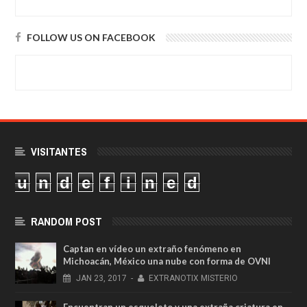
FOLLOW US ON FACEBOOK
VISITANTES
u
n
d
e
f
i
n
e
d
RANDOM POST
Captan en vídeo un extraño fenómeno en
Michoacán, México una nube con forma de OVNI
JAN
23,
2017
-
EXTRANOTIX MISTERIO
Encuentran un esqueleto y una extraña criatura en