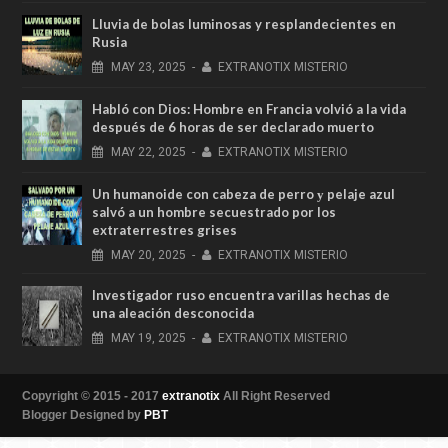
Lluvia de bolas luminosas y resplandecientes en
Rusia
MAY
23,
2025
-
EXTRANOTIX MISTERIO
Habló con Dios: Hombre en Francia volvió a la vida
después de 6 horas de ser declarado muerto
MAY
22,
2025
-
EXTRANOTIX MISTERIO
Un humanoide con cabeza de perro у pelaje azul
salvó a un hombre secuestrado por los
extraterrestres grises
MAY
20,
2025
-
EXTRANOTIX MISTERIO
Investigador ruso encuentra varillas hechas de
una aleación desconocida
MAY
19,
2025
-
EXTRANOTIX MISTERIO
Copyright © 2015 - 2017
extranotix
All Right Reserved
Blogger Designed by
PBT