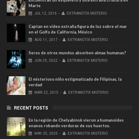
Marte
JUL
12,
2016
-
EXTRANOTIX MISTERIO
Captan en vídeo extraña figura de luz sobre el mar
en el Golfo de California, México
AUG
11,
2017
-
EXTRANOTIX MISTERIO
Seres de otros mundos absorben almas humanas?
JUN
29,
2022
-
EXTRANOTIX MISTERIO
El misterioso niño estigmatizado de Filipinas, la
verdad
MAR
22,
2015
-
EXTRANOTIX MISTERIO
RECENT POSTS
En la región de Chelyabinsk vieron a humanoides
enanos robando verduras de sus huertos.
MAY
25,
2025
-
EXTRANOTIX MISTERIO