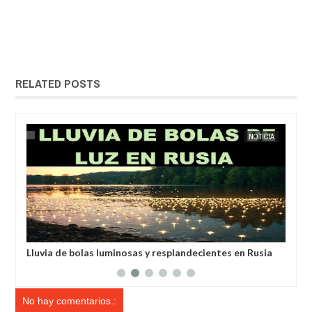
RELATED POSTS
IA
EXTRANOTIX MISTERIO
NOTICIA
EXTRANOT
anos
Lluvia de bolas luminosas y resplandecientes en Rusia
Hab
des
No hay comentarios.: