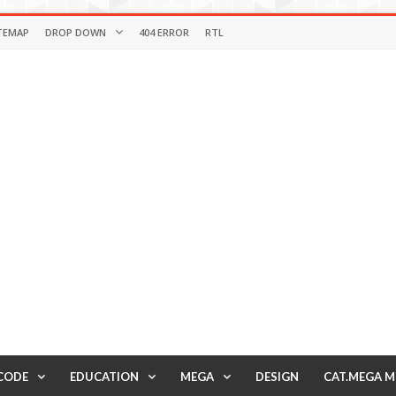
TEMAP
DROP DOWN
404 ERROR
RTL
CODE
EDUCATION
MEGA
DESIGN
CAT.MEGA 