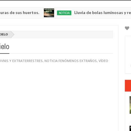
us huertos.
Lluvia de bolas luminosas y resplandec
NOTICIA
May
23,
0
2025
CIELO
ielo
OVNIS Y EXTRATERRESTRES
,
NOTICIA FENÓMENOS EXTRAÑOS
,
VÍDEO