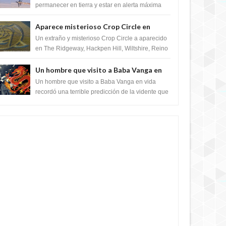
satélite "Caballero Negro"
permanecer en tierra y estar en alerta máxima
para despegar, después de que Obama rompe
el ...
Aparece misterioso Crop Circle en
Reino Unido 23 de junio 2016
Un extraño y misterioso Crop Circle a aparecido
en The Ridgeway, Hackpen Hill, Wiltshire, Reino
Unido, fue reportado por Crop circle conec...
Un hombre que visito a Baba Vanga en
vida recordó la terrible predicción de la
Un hombre que visito a Baba Vanga en vida
vidente para febrero de 2022.
recordó una terrible predicción de la vidente que
sucedería el 2 de febrero de 2022. Según el
pron...