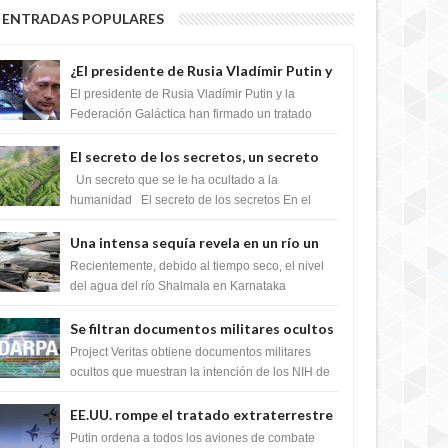
ENTRADAS POPULARES
¿El presidente de Rusia Vladímir Putin y
la Federación Galactica han firmado un
El presidente de Rusia Vladímir Putin y la
tratado para acabar con los Sionistas?
Federación Galáctica han firmado un tratado
para trabajar juntos, para exponer a todos los
Si...
El secreto de los secretos, un secreto
que cambiaría por completo el destino
Un secreto que se le ha ocultado a la
de la humanidad
humanidad El secreto de los secretos En el
verano de 2003, en una zona inexplorada de las
m...
Una intensa sequía revela en un río un
impresionante hallazgo de miles de
Recientemente, debido al tiempo seco, el nivel
Shiva Lingas
del agua del río Shalmala en Karnataka
retrocedió, revelando la presencia de miles de
Shiv...
Se filtran documentos militares ocultos
que muestran la intención de los NIH de
Project Veritas obtiene documentos militares
crear el SARS-CoV-2, utilizando la
ocultos que muestran la intención de los NIH de
crear el SARS-CoV-2, utilizando la investigaci...
investigación de ganancia de función
EE.UU. rompe el tratado extraterrestre
y se prepara para destruir el misterioso
Putin ordena a todos los aviones de combate