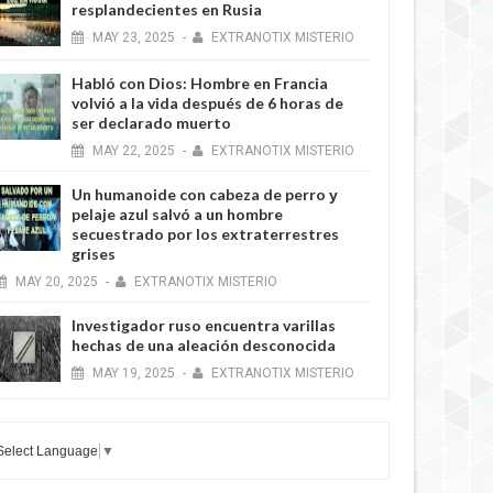
resplandecientes en Rusia
MAY
23,
2025
-
EXTRANOTIX MISTERIO
Habló con Dios: Hombre en Francia
volvió a la vida después de 6 horas de
ser declarado muerto
MAY
22,
2025
-
EXTRANOTIX MISTERIO
Un humanoide con cabeza de perro у
pelaje azul salvó a un hombre
secuestrado por los extraterrestres
grises
MAY
20,
2025
-
EXTRANOTIX MISTERIO
Investigador ruso encuentra varillas
hechas de una aleación desconocida
MAY
19,
2025
-
EXTRANOTIX MISTERIO
Select Language
▼