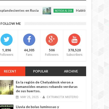
ientes en Rusia
Habló con Dios: Hombre en Fra
NOTICIA AL DÍA
May
22,
0
FOLLOW ME
2025
1,896
44,305
506
378,520
Followers
Fans
Followers
Subscribers
RECENT
POPULAR
ARCHIVE
En la región de Chelyabinsk vieron a
humanoides enanos robando verduras
de sus huertos.
MAY
25,
2025
-
EXTRANOTIX MISTERIO
Lluvia de bolas luminosas y