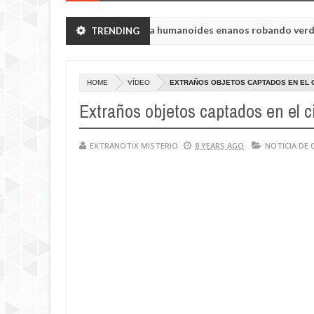
n de Chelyabinsk vieron a humanoides enanos robando verduras de s
TRENDING
HOME
VÍDEO
EXTRAÑOS OBJETOS CAPTADOS EN EL 
Extraños objetos captados en el c
EXTRANOTIX MISTERIO
8 YEARS AGO
NOTICIA DE 