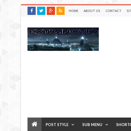
HOME
ABOUT US
CONTACT
SI
POST STYLE
SUB MENU
SHORT