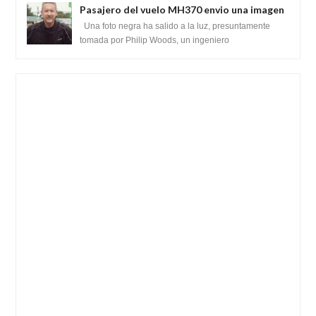
Pasajero del vuelo MH370 envio una imagen
y texto desde la Isla Diego Garcia
Una foto negra ha salido a la luz, presuntamente
tomada por Philip Woods, un ingeniero
estadounidense de IBM que se encontraba abordo ...