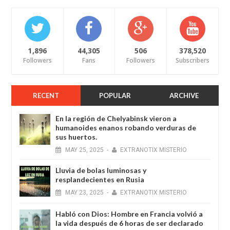
1,896
44,305
506
378,520
Followers
Fans
Followers
Subscribers
RECENT
POPULAR
ARCHIVE
En la región de Chelyabinsk vieron a
humanoides enanos robando verduras de
sus huertos.
MAY
25,
2025
-
EXTRANOTIX MISTERIO
Lluvia de bolas luminosas y
resplandecientes en Rusia
MAY
23,
2025
-
EXTRANOTIX MISTERIO
Habló con Dios: Hombre en Francia volvió a
la vida después de 6 horas de ser declarado