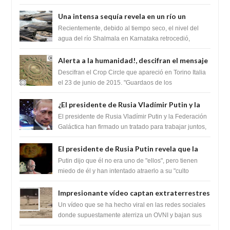
zona inexplorada de las m...
Una intensa sequía revela en un río un
impresionante hallazgo de miles de Shiva
Recientemente, debido al tiempo seco, el nivel del
Lingas
agua del río Shalmala en Karnataka retrocedió,
revelando la presencia de miles de Shiv...
Alerta a la humanidad!, descifran el mensaje
del Crop Circle de Torino ,Italia
Descifran el Crop Circle que apareció en Torino Italia
el 23 de junio de 2015. "Guardaos de los
extraterrestres con regalos! Esos ...
¿El presidente de Rusia Vladímir Putin y la
Federación Galactica han firmado un
El presidente de Rusia Vladímir Putin y la Federación
tratado para acabar con los Sionistas?
Galáctica han firmado un tratado para trabajar juntos,
para exponer a todos los Si...
El presidente de Rusia Putin revela que la
clase dominante en el mundo son los
Putin dijo que él no era uno de "ellos", pero tienen
híbridos reptiles
miedo de él y han intentado atraerlo a su "culto
babilónico antiguo....
Impresionante vídeo captan extraterrestres
bajando de un OVNI en Arabia Saudita
Un vídeo que se ha hecho viral en las redes sociales
donde supuestamente aterriza un OVNI y bajan sus
tripulantes en el desierto en Ara...