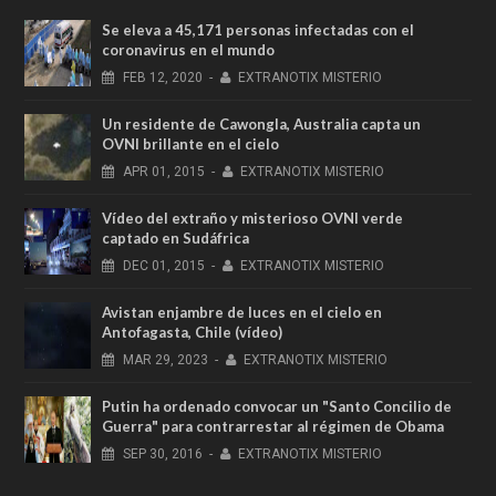
Se eleva a 45,171 personas infectadas con el
coronavirus en el mundo
FEB
12,
2020
-
EXTRANOTIX MISTERIO
Un residente de Cawongla, Australia capta un
OVNI brillante en el cielo
APR
01,
2015
-
EXTRANOTIX MISTERIO
Vídeo del extraño y misterioso OVNI verde
captado en Sudáfrica
DEC
01,
2015
-
EXTRANOTIX MISTERIO
Avistan enjambre de luces en el cielo en
Antofagasta, Chile (vídeo)
MAR
29,
2023
-
EXTRANOTIX MISTERIO
Putin ha ordenado convocar un "Santo Concilio de
Guerra" para contrarrestar al régimen de Obama
SEP
30,
2016
-
EXTRANOTIX MISTERIO