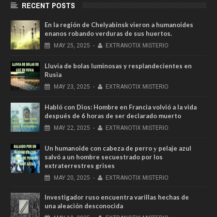
RECENT POSTS
En la región de Chelyabinsk vieron a humanoides
enanos robando verduras de sus huertos.
MAY
25,
2025
-
EXTRANOTIX MISTERIO
Lluvia de bolas luminosas y resplandecientes en
Rusia
MAY
23,
2025
-
EXTRANOTIX MISTERIO
Habló con Dios: Hombre en Francia volvió a la vida
después de 6 horas de ser declarado muerto
MAY
22,
2025
-
EXTRANOTIX MISTERIO
Un humanoide con cabeza de perro у pelaje azul
salvó a un hombre secuestrado por los
extraterrestres grises
MAY
20,
2025
-
EXTRANOTIX MISTERIO
Investigador ruso encuentra varillas hechas de
una aleación desconocida