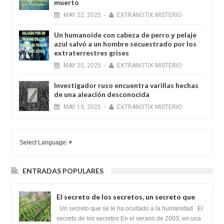
muerto
MAY
22,
2025
-
EXTRANOTIX MISTERIO
Un humanoide con cabeza de perro у pelaje
azul salvó a un hombre secuestrado por los
extraterrestres grises
MAY
20,
2025
-
EXTRANOTIX MISTERIO
Investigador ruso encuentra varillas hechas
de una aleación desconocida
MAY
19,
2025
-
EXTRANOTIX MISTERIO
Select Language
▼
ENTRADAS POPULARES
El secreto de los secretos, un secreto que
cambiaría por completo el destino de la
Un secreto que se le ha ocultado a la humanidad El
humanidad
secreto de los secretos En el verano de 2003, en una