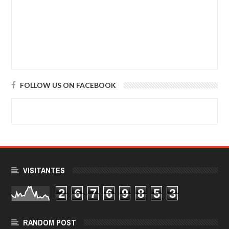
FOLLOW US ON FACEBOOK
VISITANTES
2
6
7
6
9
8
5
3
RANDOM POST