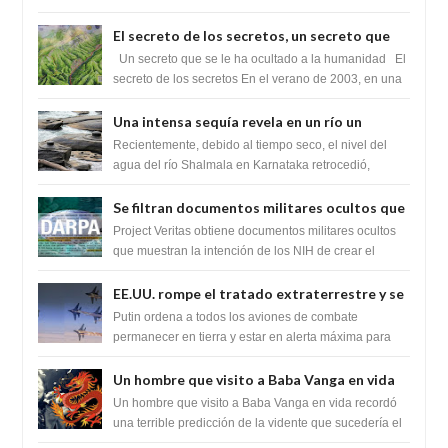
para exponer a todos los Si...
El secreto de los secretos, un secreto que
cambiaría por completo el destino de la
Un secreto que se le ha ocultado a la humanidad El
humanidad
secreto de los secretos En el verano de 2003, en una
zona inexplorada de las m...
Una intensa sequía revela en un río un
impresionante hallazgo de miles de Shiva
Recientemente, debido al tiempo seco, el nivel del
Lingas
agua del río Shalmala en Karnataka retrocedió,
revelando la presencia de miles de Shiv...
Se filtran documentos militares ocultos que
muestran la intención de los NIH de crear el
Project Veritas obtiene documentos militares ocultos
SARS-CoV-2, utilizando la investigación de
que muestran la intención de los NIH de crear el
SARS-CoV-2, utilizando la investigaci...
ganancia de función
EE.UU. rompe el tratado extraterrestre y se
prepara para destruir el misterioso satélite
Putin ordena a todos los aviones de combate
"Caballero Negro"
permanecer en tierra y estar en alerta máxima para
despegar, después de que Obama rompe el ...
Un hombre que visito a Baba Vanga en vida
recordó la terrible predicción de la vidente
Un hombre que visito a Baba Vanga en vida recordó
para febrero de 2022.
una terrible predicción de la vidente que sucedería el
2 de febrero de 2022. Según el pron...