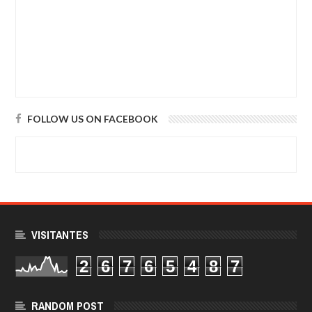
FOLLOW US ON FACEBOOK
VISITANTES
2
6
7
6
5
4
8
7
RANDOM POST