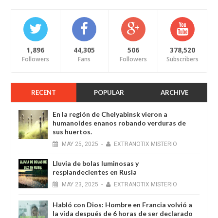
1,896
44,305
506
378,520
Followers
Fans
Followers
Subscribers
RECENT
POPULAR
ARCHIVE
En la región de Chelyabinsk vieron a
humanoides enanos robando verduras de
sus huertos.
MAY
25,
2025
-
EXTRANOTIX MISTERIO
Lluvia de bolas luminosas y
resplandecientes en Rusia
MAY
23,
2025
-
EXTRANOTIX MISTERIO
Habló con Dios: Hombre en Francia volvió a
la vida después de 6 horas de ser declarado