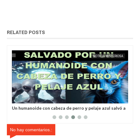
RELATED POSTS
25,
2025
MAY
23,
2025
ÍA
EXTRANOTIX MISTERIO
NOTICIA MISTERIOSA
Un humanoide con cabeza de perro у pelaje azul salvó a
Inv
un hombre secuestrado por los extraterrestres grises
ale
No hay comentarios.: