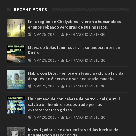
RECENT POSTS
En la región de Chelyabinsk vieron a humanoides
enanos robando verduras de sus huertos.
MAY
25,
2025
-
EXTRANOTIX MISTERIO
Lluvia de bolas luminosas y resplandecientes en
Rusia
MAY
23,
2025
-
EXTRANOTIX MISTERIO
Habló con Dios: Hombre en Francia volvió a la vida
después de 6 horas de ser declarado muerto
MAY
22,
2025
-
EXTRANOTIX MISTERIO
Un humanoide con cabeza de perro у pelaje azul
salvó a un hombre secuestrado por los
extraterrestres grises
MAY
20,
2025
-
EXTRANOTIX MISTERIO
Investigador ruso encuentra varillas hechas de
una aleación desconocida