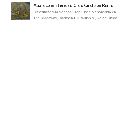
Aparece misterioso Crop Circle en Reino
Unido 23 de junio 2016
Un extraño y misterioso Crop Circle a aparecido en
The Ridgeway, Hackpen Hill, Wiltshire, Reino Unido,
fue reportado por Crop circle conec...