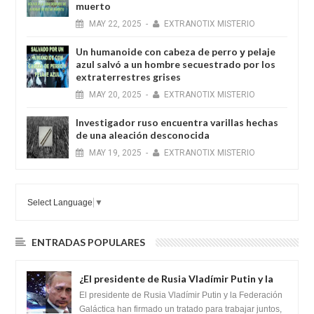
muerto
MAY
22,
2025
-
EXTRANOTIX MISTERIO
Un humanoide con cabeza de perro у pelaje
azul salvó a un hombre secuestrado por los
extraterrestres grises
MAY
20,
2025
-
EXTRANOTIX MISTERIO
Investigador ruso encuentra varillas hechas
de una aleación desconocida
MAY
19,
2025
-
EXTRANOTIX MISTERIO
Select Language
▼
ENTRADAS POPULARES
¿El presidente de Rusia Vladímir Putin y la
Federación Galactica han firmado un
El presidente de Rusia Vladímir Putin y la Federación
tratado para acabar con los Sionistas?
Galáctica han firmado un tratado para trabajar juntos,