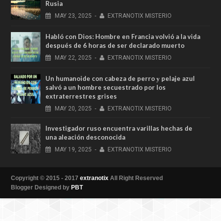
Rusia
MAY
23,
2025
-
EXTRANOTIX MISTERIO
Habló con Dios: Hombre en Francia volvió a la vida
después de 6 horas de ser declarado muerto
MAY
22,
2025
-
EXTRANOTIX MISTERIO
Un humanoide con cabeza de perro у pelaje azul
salvó a un hombre secuestrado por los
extraterrestres grises
MAY
20,
2025
-
EXTRANOTIX MISTERIO
Investigador ruso encuentra varillas hechas de
una aleación desconocida
MAY
19,
2025
-
EXTRANOTIX MISTERIO
Copyright © 2015 - 2017
extranotix
All Right Reserved
Blogger Designed by
PBT