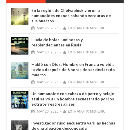
En la región de Chelyabinsk vieron a
humanoides enanos robando verduras de
sus huertos.
MAY
25,
2025
-
EXTRANOTIX MISTERIO
Lluvia de bolas luminosas y
resplandecientes en Rusia
MAY
23,
2025
-
EXTRANOTIX MISTERIO
Habló con Dios: Hombre en Francia volvió a
la vida después de 6 horas de ser declarado
muerto
MAY
22,
2025
-
EXTRANOTIX MISTERIO
Un humanoide con cabeza de perro у pelaje
azul salvó a un hombre secuestrado por los
extraterrestres grises
MAY
20,
2025
-
EXTRANOTIX MISTERIO
Investigador ruso encuentra varillas hechas
de una aleación desconocida