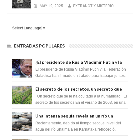
MAY
19,
2025
-
EXTRANOTIX MISTERIO
Select Language
▼
ENTRADAS POPULARES
¿El presidente de Rusia Vladímir Putin y la
Federación Galactica han firmado un
El presidente de Rusia Vladímir Putin y la Federación
tratado para acabar con los Sionistas?
Galáctica han firmado un tratado para trabajar juntos,
para exponer a todos los Si...
El secreto de los secretos, un secreto que
cambiaría por completo el destino de la
Un secreto que se le ha ocultado a la humanidad El
humanidad
secreto de los secretos En el verano de 2003, en una
zona inexplorada de las m...
Una intensa sequía revela en un río un
impresionante hallazgo de miles de Shiva
Recientemente, debido al tiempo seco, el nivel del
Lingas
agua del río Shalmala en Karnataka retrocedió,
revelando la presencia de miles de Shiv...