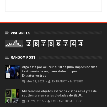
VISITANTES
2
6
7
6
6
7
4
4
RANDOM POST
Algo esta por ocurrir el 18 de julio, impresionante
testimonio de un joven abducido por
Extraterrestres
MAY
31,
2021
-
EXTRANOTIX MISTERIO
Misteriosos objetos extraños vistos el 24 y 27 de
septiembre en varias ciudades de EE.UU.
SEP
29,
2015
-
EXTRANOTIX MISTERIO