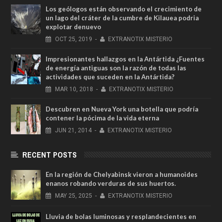
Los geólogos están observando el crecimiento de
un lago del cráter de la cumbre de Kilauea podria
explotar denuevo
OCT
25,
2019
-
EXTRANOTIX MISTERIO
Impresionantes hallazgos en la Antártida ¿Fuentes
de energía antiguas son la razón de todas las
actividades que suceden en la Antártida?
MAR
10,
2018
-
EXTRANOTIX MISTERIO
Descubren en Nueva York una botella que podría
contener la pócima de la vida eterna
JUN
21,
2014
-
EXTRANOTIX MISTERIO
RECENT POSTS
En la región de Chelyabinsk vieron a humanoides
enanos robando verduras de sus huertos.
MAY
25,
2025
-
EXTRANOTIX MISTERIO
Lluvia de bolas luminosas y resplandecientes en