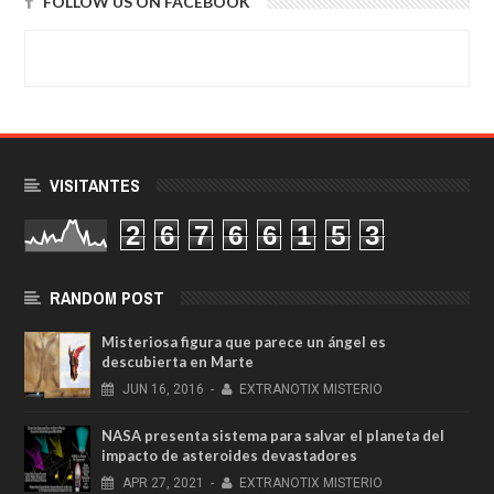
FOLLOW US ON FACEBOOK
VISITANTES
2
6
7
6
6
1
5
3
RANDOM POST
Misteriosa figura que parece un ángel es
descubierta en Marte
JUN
16,
2016
-
EXTRANOTIX MISTERIO
NASA presenta sistema para salvar el planeta del
impacto de asteroides devastadores
APR
27,
2021
-
EXTRANOTIX MISTERIO