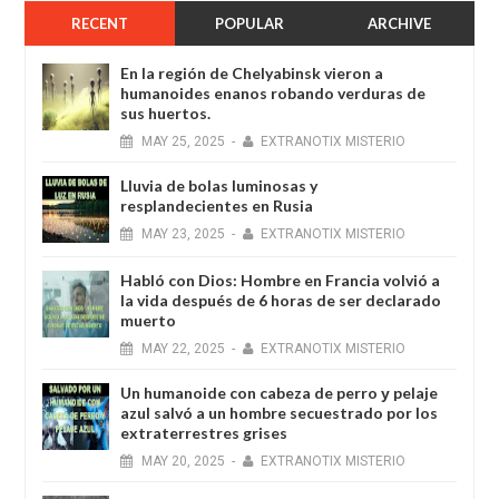
RECENT
POPULAR
ARCHIVE
En la región de Chelyabinsk vieron a
humanoides enanos robando verduras de
sus huertos.
MAY
25,
2025
-
EXTRANOTIX MISTERIO
Lluvia de bolas luminosas y
resplandecientes en Rusia
MAY
23,
2025
-
EXTRANOTIX MISTERIO
Habló con Dios: Hombre en Francia volvió a
la vida después de 6 horas de ser declarado
muerto
MAY
22,
2025
-
EXTRANOTIX MISTERIO
Un humanoide con cabeza de perro у pelaje
azul salvó a un hombre secuestrado por los
extraterrestres grises
MAY
20,
2025
-
EXTRANOTIX MISTERIO