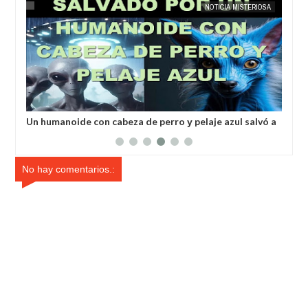
25,
2025
MAY
23,
2025
ÍA
EXTRANOTIX MISTERIO
NOTICIA MISTERIOSA
Un humanoide con cabeza de perro у pelaje azul salvó a
Inv
un hombre secuestrado por los extraterrestres grises
ale
No hay comentarios.: