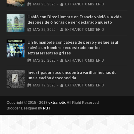
MAY
23,
2025
-
EXTRANOTIX MISTERIO
Habló con Dios: Hombre en Francia volvió a la vida
después de 6 horas de ser declarado muerto
MAY
22,
2025
-
EXTRANOTIX MISTERIO
Un humanoide con cabeza de perro у pelaje azul
salvó a un hombre secuestrado por los
extraterrestres grises
MAY
20,
2025
-
EXTRANOTIX MISTERIO
Investigador ruso encuentra varillas hechas de
una aleación desconocida
MAY
19,
2025
-
EXTRANOTIX MISTERIO
Copyright © 2015 - 2017
extranotix
All Right Reserved
Blogger Designed by
PBT