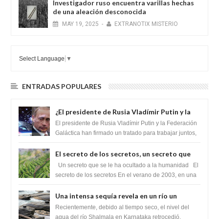
Investigador ruso encuentra varillas hechas
de una aleación desconocida
MAY
19,
2025
-
EXTRANOTIX MISTERIO
Select Language
▼
ENTRADAS POPULARES
¿El presidente de Rusia Vladímir Putin y la
Federación Galactica han firmado un
El presidente de Rusia Vladímir Putin y la Federación
tratado para acabar con los Sionistas?
Galáctica han firmado un tratado para trabajar juntos,
para exponer a todos los Si...
El secreto de los secretos, un secreto que
cambiaría por completo el destino de la
Un secreto que se le ha ocultado a la humanidad El
humanidad
secreto de los secretos En el verano de 2003, en una
zona inexplorada de las m...
Una intensa sequía revela en un río un
impresionante hallazgo de miles de Shiva
Recientemente, debido al tiempo seco, el nivel del
Lingas
agua del río Shalmala en Karnataka retrocedió,