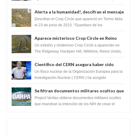
revelando la presencia de miles de Shiv...
Alerta a la humanidad!, descifran el mensaje
del Crop Circle de Torino ,Italia
Descifran el Crop Circle que apareció en Torino Italia
el 23 de junio de 2015. "Guardaos de los
extraterrestres con regalos! Esos ...
Aparece misterioso Crop Circle en Reino
Unido 23 de junio 2016
Un extraño y misterioso Crop Circle a aparecido en
The Ridgeway, Hackpen Hill, Wiltshire, Reino Unido,
fue reportado por Crop circle conec...
Científico del CERN asegura haber sido
ayudado por seres de luz durante una
Un físico nuclear de la Organización Europea para la
prueba del Colisionador de Hadrones
Investigación Nuclear ( CERN ) ha acogido
recientemente el cristianismo en su corazó...
Se filtran documentos militares ocultos que
muestran la intención de los NIH de crear el
Project Veritas obtiene documentos militares ocultos
SARS-CoV-2, utilizando la investigación de
que muestran la intención de los NIH de crear el
SARS-CoV-2, utilizando la investigaci...
ganancia de función