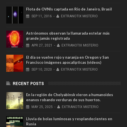
Flota de OVNIs captada en Río de Janeiro, Brasil
SEP
11,
2016
-
EXTRANOTIX MISTERIO
Astrónomos observan la llamarada estelar más
grande jamás registrada
APR
27,
2021
-
EXTRANOTIX MISTERIO
El día se vuelve rojo y naranja en Oregon y San
Francisco imágenes apocalípticas (videos)
SEP
10,
2020
-
EXTRANOTIX MISTERIO
RECENT POSTS
En la región de Chelyabinsk vieron a humanoides
enanos robando verduras de sus huertos.
MAY
25,
2025
-
EXTRANOTIX MISTERIO
Lluvia de bolas luminosas y resplandecientes en
Rusia