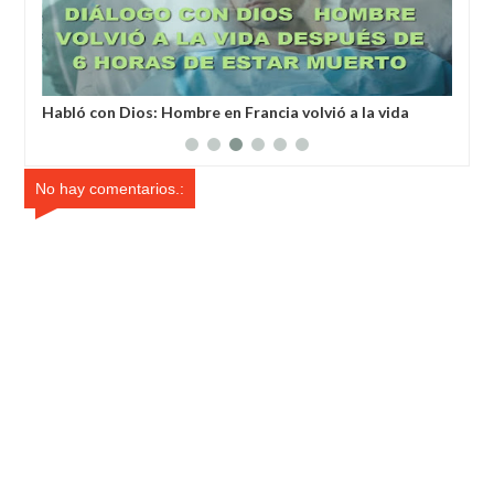
a
Habló con Dios: Hombre en Francia volvió a la vida
Un 
después de 6 horas de ser declarado muerto
un 
No hay comentarios.: