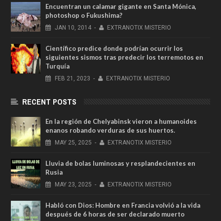
Encuentran un calamar gigante en Santa Mónica,
photoshop o Fukushima?
JAN
10,
2014
-
EXTRANOTIX MISTERIO
Científico predice donde podrían ocurrir los
siguientes sismos tras predecir los terremotos en
Turquía
FEB
21,
2023
-
EXTRANOTIX MISTERIO
RECENT POSTS
En la región de Chelyabinsk vieron a humanoides
enanos robando verduras de sus huertos.
MAY
25,
2025
-
EXTRANOTIX MISTERIO
Lluvia de bolas luminosas y resplandecientes en
Rusia
MAY
23,
2025
-
EXTRANOTIX MISTERIO
Habló con Dios: Hombre en Francia volvió a la vida
después de 6 horas de ser declarado muerto