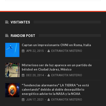
VISITANTES
RANDOM POST
Captan un impresionante OVNI en Roma, Italia
APR
22,
2015
-
EXTRANOTIX MISTERIO
Misterioso ser de luz aparece en un partido de
béisbol en Ciudad Juárez, México
DEC
20,
2014
-
EXTRANOTIX MISTERIO
"Tendencias alarmantes" LA TIERRA "se está
calentando" debido al doble desequilibrio
energético advierte la NASA y la NOAA
JUN
17,
2021
-
EXTRANOTIX MISTERIO