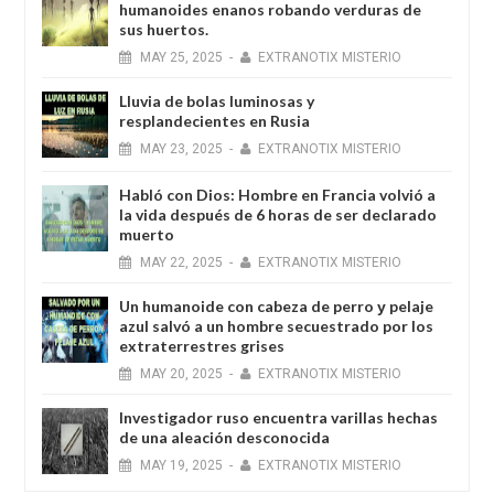
humanoides enanos robando verduras de
sus huertos.
MAY
25,
2025
-
EXTRANOTIX MISTERIO
Lluvia de bolas luminosas y
resplandecientes en Rusia
MAY
23,
2025
-
EXTRANOTIX MISTERIO
Habló con Dios: Hombre en Francia volvió a
la vida después de 6 horas de ser declarado
muerto
MAY
22,
2025
-
EXTRANOTIX MISTERIO
Un humanoide con cabeza de perro у pelaje
azul salvó a un hombre secuestrado por los
extraterrestres grises
MAY
20,
2025
-
EXTRANOTIX MISTERIO
Investigador ruso encuentra varillas hechas
de una aleación desconocida
MAY
19,
2025
-
EXTRANOTIX MISTERIO