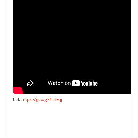
Link:
https://goo.gl/1rHeqj