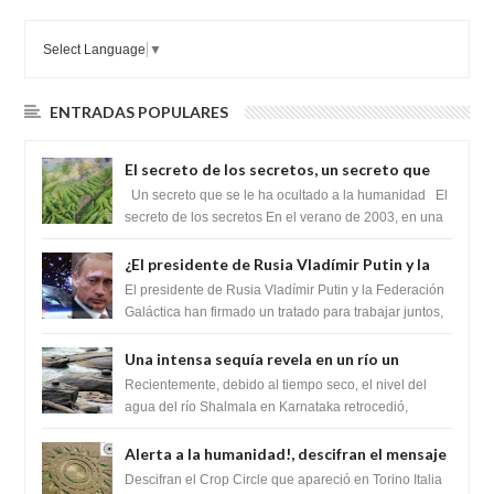
Select Language
▼
ENTRADAS POPULARES
El secreto de los secretos, un secreto que
cambiaría por completo el destino de la
Un secreto que se le ha ocultado a la humanidad El
humanidad
secreto de los secretos En el verano de 2003, en una
zona inexplorada de las m...
¿El presidente de Rusia Vladímir Putin y la
Federación Galactica han firmado un
El presidente de Rusia Vladímir Putin y la Federación
tratado para acabar con los Sionistas?
Galáctica han firmado un tratado para trabajar juntos,
para exponer a todos los Si...
Una intensa sequía revela en un río un
impresionante hallazgo de miles de Shiva
Recientemente, debido al tiempo seco, el nivel del
Lingas
agua del río Shalmala en Karnataka retrocedió,
revelando la presencia de miles de Shiv...
Alerta a la humanidad!, descifran el mensaje
del Crop Circle de Torino ,Italia
Descifran el Crop Circle que apareció en Torino Italia