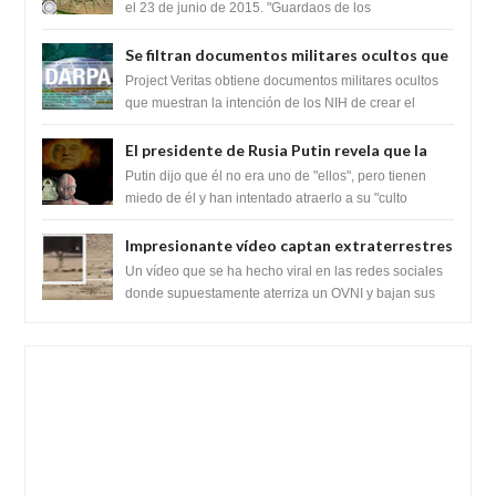
el 23 de junio de 2015. "Guardaos de los
extraterrestres con regalos! Esos ...
Se filtran documentos militares ocultos que
muestran la intención de los NIH de crear el
Project Veritas obtiene documentos militares ocultos
SARS-CoV-2, utilizando la investigación de
que muestran la intención de los NIH de crear el
SARS-CoV-2, utilizando la investigaci...
ganancia de función
El presidente de Rusia Putin revela que la
clase dominante en el mundo son los
Putin dijo que él no era uno de "ellos", pero tienen
híbridos reptiles
miedo de él y han intentado atraerlo a su "culto
babilónico antiguo....
Impresionante vídeo captan extraterrestres
bajando de un OVNI en Arabia Saudita
Un vídeo que se ha hecho viral en las redes sociales
donde supuestamente aterriza un OVNI y bajan sus
tripulantes en el desierto en Ara...