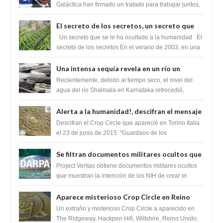
tratado para acabar con los Sionistas?
Galáctica han firmado un tratado para trabajar juntos,
para exponer a todos los Si...
El secreto de los secretos, un secreto que
cambiaría por completo el destino de la
Un secreto que se le ha ocultado a la humanidad El
humanidad
secreto de los secretos En el verano de 2003, en una
zona inexplorada de las m...
Una intensa sequía revela en un río un
impresionante hallazgo de miles de Shiva
Recientemente, debido al tiempo seco, el nivel del
Lingas
agua del río Shalmala en Karnataka retrocedió,
revelando la presencia de miles de Shiv...
Alerta a la humanidad!, descifran el mensaje
del Crop Circle de Torino ,Italia
Descifran el Crop Circle que apareció en Torino Italia
el 23 de junio de 2015. "Guardaos de los
extraterrestres con regalos! Esos ...
Se filtran documentos militares ocultos que
muestran la intención de los NIH de crear el
Project Veritas obtiene documentos militares ocultos
SARS-CoV-2, utilizando la investigación de
que muestran la intención de los NIH de crear el
SARS-CoV-2, utilizando la investigaci...
ganancia de función
Aparece misterioso Crop Circle en Reino
Unido 23 de junio 2016
Un extraño y misterioso Crop Circle a aparecido en
The Ridgeway, Hackpen Hill, Wiltshire, Reino Unido,