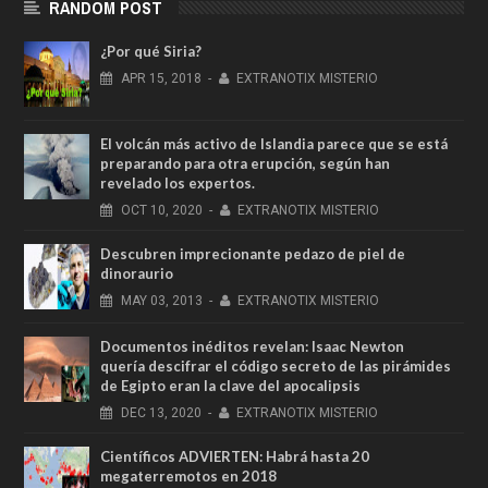
RANDOM POST
¿Por qué Siria?
APR
15,
2018
-
EXTRANOTIX MISTERIO
El volcán más activo de Islandia parece que se está
preparando para otra erupción, según han
revelado los expertos.
OCT
10,
2020
-
EXTRANOTIX MISTERIO
Descubren imprecionante pedazo de piel de
dinoraurio
MAY
03,
2013
-
EXTRANOTIX MISTERIO
Documentos inéditos revelan: Isaac Newton
quería descifrar el código secreto de las pirámides
de Egipto eran la clave del apocalipsis
DEC
13,
2020
-
EXTRANOTIX MISTERIO
Científicos ADVIERTEN: Habrá hasta 20
megaterremotos en 2018