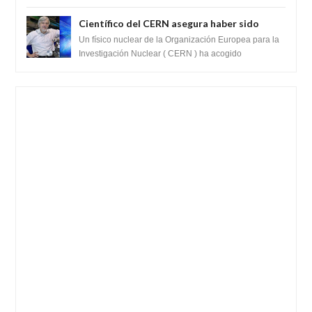
fue reportado por Crop circle conec...
Científico del CERN asegura haber sido
ayudado por seres de luz durante una
Un físico nuclear de la Organización Europea para la
prueba del Colisionador de Hadrones
Investigación Nuclear ( CERN ) ha acogido
recientemente el cristianismo en su corazó...