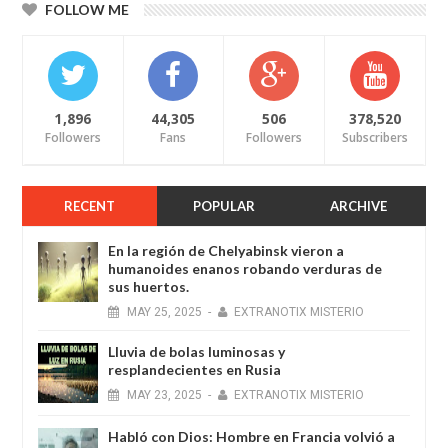
FOLLOW ME
1,896
44,305
506
378,520
Followers
Fans
Followers
Subscribers
RECENT
POPULAR
ARCHIVE
En la región de Chelyabinsk vieron a
humanoides enanos robando verduras de
sus huertos.
MAY
25,
2025
-
EXTRANOTIX MISTERIO
Lluvia de bolas luminosas y
resplandecientes en Rusia
MAY
23,
2025
-
EXTRANOTIX MISTERIO
Habló con Dios: Hombre en Francia volvió a