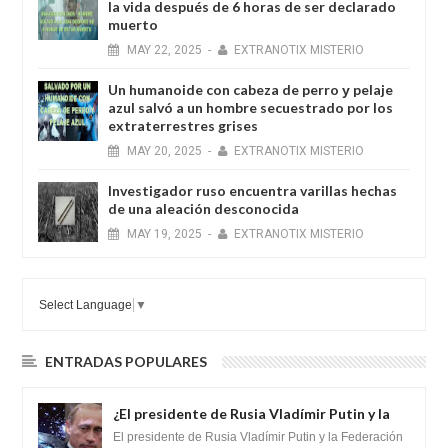
la vida después de 6 horas de ser declarado
muerto
MAY
22,
2025
-
EXTRANOTIX MISTERIO
Un humanoide con cabeza de perro у pelaje
azul salvó a un hombre secuestrado por los
extraterrestres grises
MAY
20,
2025
-
EXTRANOTIX MISTERIO
Investigador ruso encuentra varillas hechas
de una aleación desconocida
MAY
19,
2025
-
EXTRANOTIX MISTERIO
Select Language
▼
ENTRADAS POPULARES
¿El presidente de Rusia Vladímir Putin y la
Federación Galactica han firmado un
El presidente de Rusia Vladímir Putin y la Federación