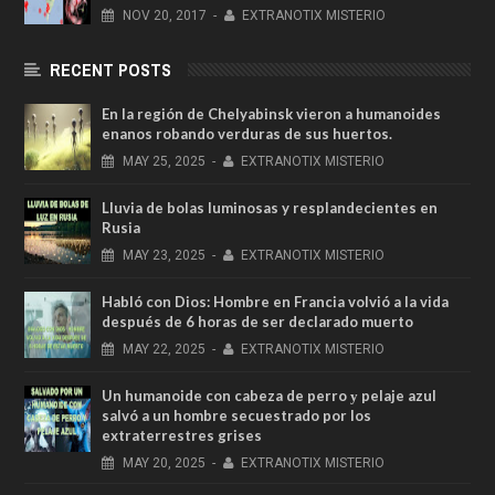
NOV
20,
2017
-
EXTRANOTIX MISTERIO
RECENT POSTS
En la región de Chelyabinsk vieron a humanoides
enanos robando verduras de sus huertos.
MAY
25,
2025
-
EXTRANOTIX MISTERIO
Lluvia de bolas luminosas y resplandecientes en
Rusia
MAY
23,
2025
-
EXTRANOTIX MISTERIO
Habló con Dios: Hombre en Francia volvió a la vida
después de 6 horas de ser declarado muerto
MAY
22,
2025
-
EXTRANOTIX MISTERIO
Un humanoide con cabeza de perro у pelaje azul
salvó a un hombre secuestrado por los
extraterrestres grises
MAY
20,
2025
-
EXTRANOTIX MISTERIO