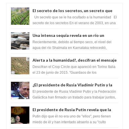
El secreto de los secretos, un secreto que
cambiaría por completo el destino de la
Un secreto que se le ha ocultado a la humanidad El
humanidad
secreto de los secretos En el verano de 2003, en una
zona inexplorada de las m...
Una intensa sequía revela en un río un
impresionante hallazgo de miles de Shiva
Recientemente, debido al tiempo seco, el nivel del
Lingas
agua del río Shalmala en Karnataka retrocedió,
revelando la presencia de miles de Shiv...
Alerta a la humanidad!, descifran el mensaje
del Crop Circle de Torino ,Italia
Descifran el Crop Circle que apareció en Torino Italia
el 23 de junio de 2015. "Guardaos de los
extraterrestres con regalos! Esos ...
¿El presidente de Rusia Vladímir Putin y la
Federación Galactica han firmado un
El presidente de Rusia Vladímir Putin y la Federación
tratado para acabar con los Sionistas?
Galáctica han firmado un tratado para trabajar juntos,
para exponer a todos los Si...
El presidente de Rusia Putin revela que la
clase dominante en el mundo son los
Putin dijo que él no era uno de "ellos", pero tienen
híbridos reptiles
miedo de él y han intentado atraerlo a su "culto
babilónico antiguo....