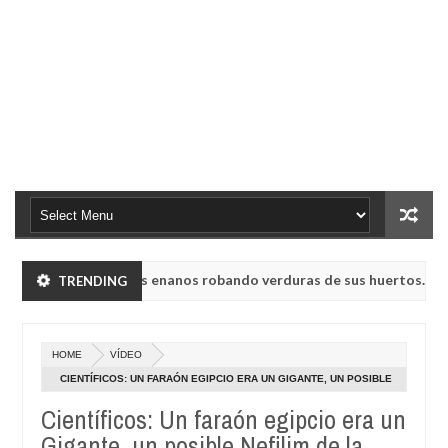
ron a humanoides enanos robando verduras de sus huertos.
TRENDING
May
23,
rusa UVB-76, conocida como la radio del fin del mundo volvió a emiti
0
2025
HOME
VÍDEO
ron a humanoides enanos robando verduras de sus huertos.
CIENTÍFICOS: UN FARAÓN EGIPCIO ERA UN GIGANTE, UN POSIBLE
May
NEFILIM DE LA ANTIGÜEDAD?
23,
Científicos: Un faraón egipcio era un
rusa UVB-76, conocida como la radio del fin del mundo volvió a emiti
0
2025
Gigante, un posible Nefilim de la