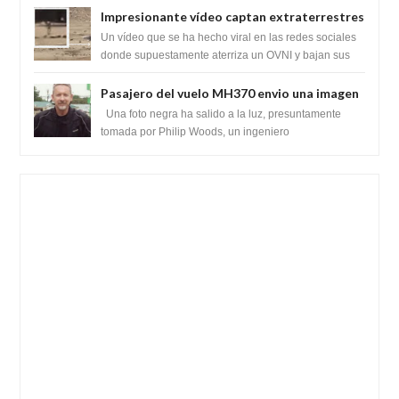
Impresionante vídeo captan extraterrestres
bajando de un OVNI en Arabia Saudita
Un vídeo que se ha hecho viral en las redes sociales
donde supuestamente aterriza un OVNI y bajan sus
tripulantes en el desierto en Ara...
Pasajero del vuelo MH370 envio una imagen
y texto desde la Isla Diego Garcia
Una foto negra ha salido a la luz, presuntamente
tomada por Philip Woods, un ingeniero
estadounidense de IBM que se encontraba abordo ...