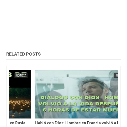
RELATED POSTS
MAY
25,
2025
IA
EXTRANOTIX MISTERIO
NOTICIA AL DÍA
EXTRANOT
a
Habló con Dios: Hombre en Francia volvió a la vida
Un 
después de 6 horas de ser declarado muerto
un 