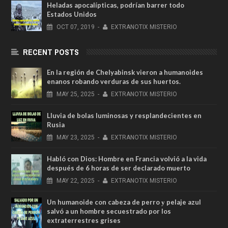
Heladas apocalípticas, podrían barrer todo
Estados Unidos
OCT
07,
2019
-
EXTRANOTIX MISTERIO
RECENT POSTS
En la región de Chelyabinsk vieron a humanoides
enanos robando verduras de sus huertos.
MAY
25,
2025
-
EXTRANOTIX MISTERIO
Lluvia de bolas luminosas y resplandecientes en
Rusia
MAY
23,
2025
-
EXTRANOTIX MISTERIO
Habló con Dios: Hombre en Francia volvió a la vida
después de 6 horas de ser declarado muerto
MAY
22,
2025
-
EXTRANOTIX MISTERIO
Un humanoide con cabeza de perro у pelaje azul
salvó a un hombre secuestrado por los
extraterrestres grises