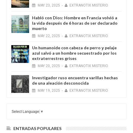
MAY
23,
2025
-
EXTRANOTIX MISTERIO
Habló con Dios: Hombre en Francia volvió a
la vida después de 6 horas de ser declarado
muerto
MAY
22,
2025
-
EXTRANOTIX MISTERIO
Un humanoide con cabeza de perro у pelaje
azul salvó a un hombre secuestrado por los
extraterrestres grises
MAY
20,
2025
-
EXTRANOTIX MISTERIO
Investigador ruso encuentra varillas hechas
de una aleación desconocida
MAY
19,
2025
-
EXTRANOTIX MISTERIO
Select Language
▼
ENTRADAS POPULARES