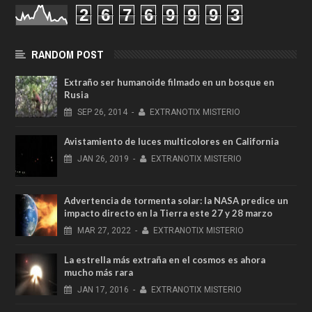
2
6
7
6
9
9
9
3
RANDOM POST
Extraño ser humanoide filmado en un bosque en
Rusia
SEP
26,
2014
-
EXTRANOTIX MISTERIO
Avistamiento de luces multicolores en California
JAN
26,
2019
-
EXTRANOTIX MISTERIO
Advertencia de tormenta solar: la NASA predice un
impacto directo en la Tierra este 27 y 28 marzo
MAR
27,
2022
-
EXTRANOTIX MISTERIO
La estrella más extraña en el cosmos es ahora
mucho más rara
JAN
17,
2016
-
EXTRANOTIX MISTERIO