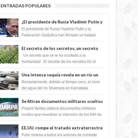
ENTRADAS POPULARES
¿El presidente de Rusia Vladímir Putin y
la Federación Galactica han firmado un
El presidente de Rusia Vladímir Putin y la
tratado para acabar con los Sionistas?
Federación Galáctica han firmado un tratado
para trabajar juntos, para exponer a todos los
Si...
El secreto de los secretos, un secreto
que cambiaría por completo el destino
Un secreto que se le ha ocultado a la
de la humanidad
humanidad El secreto de los secretos En el
verano de 2003, en una zona inexplorada de las
m...
Una intensa sequía revela en un río un
impresionante hallazgo de miles de
Recientemente, debido al tiempo seco, el nivel
Shiva Lingas
del agua del río Shalmala en Karnataka
retrocedió, revelando la presencia de miles de
Shiv...
Se filtran documentos militares ocultos
que muestran la intención de los NIH de
Project Veritas obtiene documentos militares
crear el SARS-CoV-2, utilizando la
ocultos que muestran la intención de los NIH de
crear el SARS-CoV-2, utilizando la investigaci...
investigación de ganancia de función
EE.UU. rompe el tratado extraterrestre
y se prepara para destruir el misterioso
Putin ordena a todos los aviones de combate