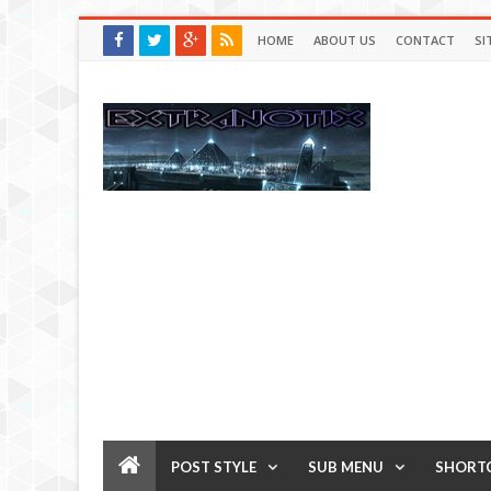
HOME
ABOUT US
CONTACT
SI
POST STYLE
SUB MENU
SHORT