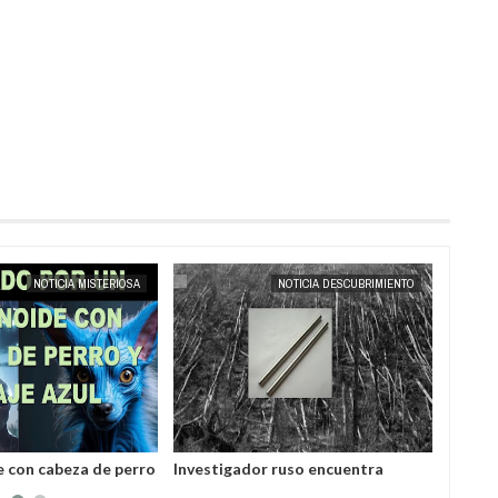
MAY
23,
2025
NOTICIA MISTERIOSA
NOTICIA DESCUBRIMIENTO
 con cabeza de perro
Investigador ruso encuentra
Contac
 salvó a un hombre
varillas hechas de una aleación
batall