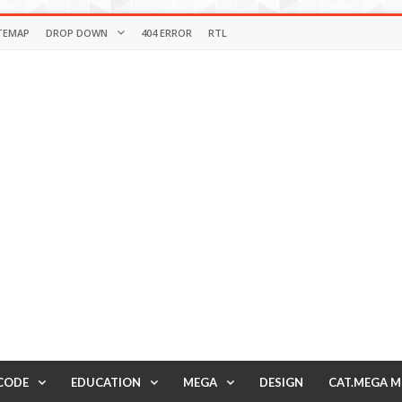
TEMAP
DROP DOWN
404 ERROR
RTL
CODE
EDUCATION
MEGA
DESIGN
CAT.MEGA 