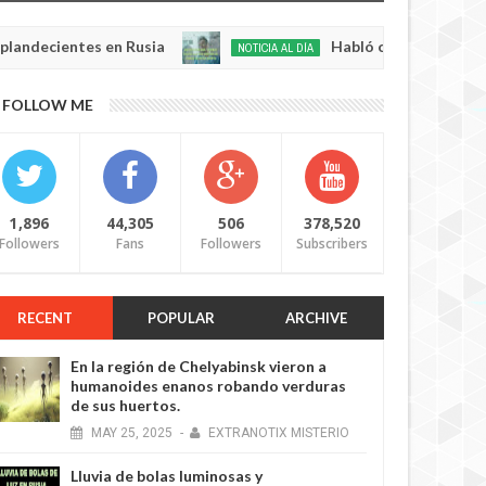
entes en Rusia
Habló con Dios: Hombre en Fran
NOTICIA AL DÍA
May
22,
0
FOLLOW ME
2025
1,896
44,305
506
378,520
Followers
Fans
Followers
Subscribers
RECENT
POPULAR
ARCHIVE
En la región de Chelyabinsk vieron a
humanoides enanos robando verduras
de sus huertos.
MAY
25,
2025
-
EXTRANOTIX MISTERIO
Lluvia de bolas luminosas y