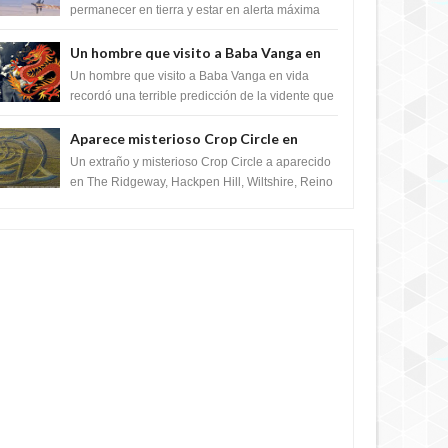
satélite "Caballero Negro"
permanecer en tierra y estar en alerta máxima
para despegar, después de que Obama rompe
el ...
Un hombre que visito a Baba Vanga en
vida recordó la terrible predicción de la
Un hombre que visito a Baba Vanga en vida
vidente para febrero de 2022.
recordó una terrible predicción de la vidente que
sucedería el 2 de febrero de 2022. Según el
pron...
Aparece misterioso Crop Circle en
Reino Unido 23 de junio 2016
Un extraño y misterioso Crop Circle a aparecido
en The Ridgeway, Hackpen Hill, Wiltshire, Reino
Unido, fue reportado por Crop circle conec...