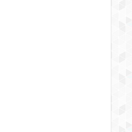
MAY
22,
2025
MAY
CONTACTADOS
NOTICIA
tado ruso habló sobre
La enigmática estación de radio
as espaciales en la órbita de
rusa UVB-76, conocida como la