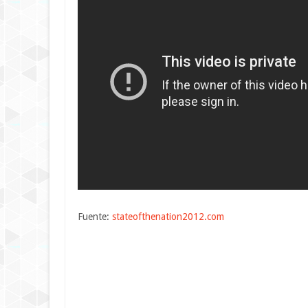
Fuente:
stateofthenation2012.com