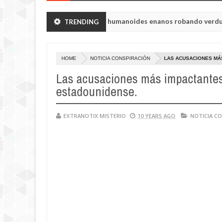
 de Chelyabinsk vieron a humanoides enanos robando verduras de su
TRENDING
e la princesa Tisul de la región de Kemerovo.
HOME
NOTICIA CONSPIRACIÓN
LAS ACUSACIONES MÁS
Las acusaciones más impactantes e
estadounidense.
EXTRANOTIX MISTERIO
10 YEARS AGO
NOTICIA C