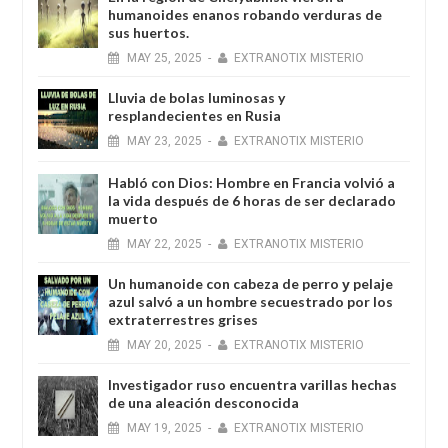
humanoides enanos robando verduras de
sus huertos.
MAY
25,
2025
-
EXTRANOTIX MISTERIO
Lluvia de bolas luminosas y
resplandecientes en Rusia
MAY
23,
2025
-
EXTRANOTIX MISTERIO
Habló con Dios: Hombre en Francia volvió a
la vida después de 6 horas de ser declarado
muerto
MAY
22,
2025
-
EXTRANOTIX MISTERIO
Un humanoide con cabeza de perro у pelaje
azul salvó a un hombre secuestrado por los
extraterrestres grises
MAY
20,
2025
-
EXTRANOTIX MISTERIO
Investigador ruso encuentra varillas hechas
de una aleación desconocida
MAY
19,
2025
-
EXTRANOTIX MISTERIO