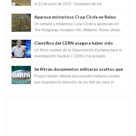
el 23 de junio de 2015. "Guardaos de los
extraterrestres con regalos! Esos ...
Aparece misterioso Crop Circle en Reino
Unido 23 de junio 2016
Un extraño y misterioso Crop Circle a aparecido en
The Ridgeway, Hackpen Hill, Wiltshire, Reino Unido,
fue reportado por Crop circle conec...
Científico del CERN asegura haber sido
ayudado por seres de luz durante una
Un físico nuclear de la Organización Europea para la
prueba del Colisionador de Hadrones
Investigación Nuclear ( CERN ) ha acogido
recientemente el cristianismo en su corazó...
Se filtran documentos militares ocultos que
muestran la intención de los NIH de crear el
Project Veritas obtiene documentos militares ocultos
SARS-CoV-2, utilizando la investigación de
que muestran la intención de los NIH de crear el
SARS-CoV-2, utilizando la investigaci...
ganancia de función