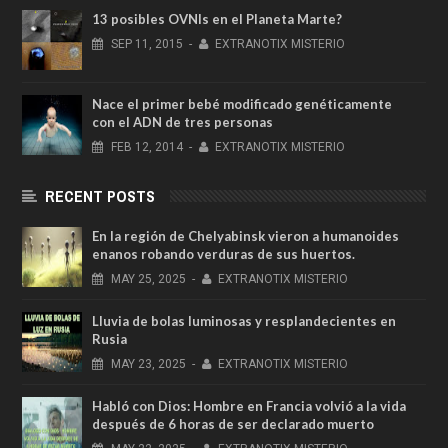
13 posibles OVNIs en el Planeta Marte?
SEP
11,
2015
-
EXTRANOTIX MISTERIO
Nace el primer bebé modificado genéticamente
con el ADN de tres personas
FEB
12,
2014
-
EXTRANOTIX MISTERIO
RECENT POSTS
En la región de Chelyabinsk vieron a humanoides
enanos robando verduras de sus huertos.
MAY
25,
2025
-
EXTRANOTIX MISTERIO
Lluvia de bolas luminosas y resplandecientes en
Rusia
MAY
23,
2025
-
EXTRANOTIX MISTERIO
Habló con Dios: Hombre en Francia volvió a la vida
después de 6 horas de ser declarado muerto