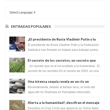
Select Language
▼
ENTRADAS POPULARES
¿El presidente de Rusia Vladímir Putin y la
Federación Galactica han firmado un
El presidente de Rusia Vladímir Putin y la Federación
tratado para acabar con los Sionistas?
Galáctica han firmado un tratado para trabajar juntos,
para exponer a todos los Si...
El secreto de los secretos, un secreto que
cambiaría por completo el destino de la
Un secreto que se le ha ocultado a la humanidad El
humanidad
secreto de los secretos En el verano de 2003, en una
zona inexplorada de las m...
Una intensa sequía revela en un río un
impresionante hallazgo de miles de Shiva
Recientemente, debido al tiempo seco, el nivel del
Lingas
agua del río Shalmala en Karnataka retrocedió,
revelando la presencia de miles de Shiv...
Alerta a la humanidad!, descifran el mensaje
del Crop Circle de Torino ,Italia
Descifran el Crop Circle que apareció en Torino Italia