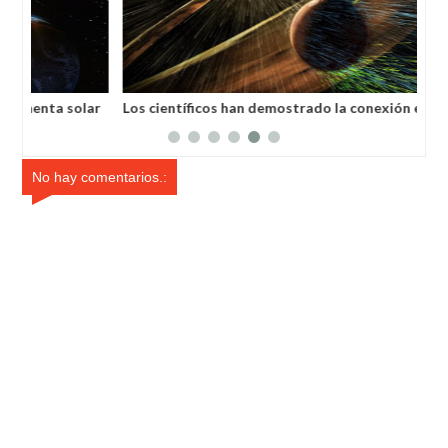
lar
Los científicos han demostrado la conexión entre los
Sem
terremotos y la radiación cósmica
de 
No hay comentarios.: