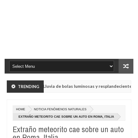
Lluvia de bolas luminosas y resplandecientes en Rusia
TRENDING
NOTICIA
ay
3,
a emitir mensajes crípticos tras años de silencio
L
NOTICIA
0
025
Oct
HOME
NOTICIA FENÓMENOS NATURALES
28,
Lluvia de bolas luminosas y resplandecientes en Rusia
NOTICIA
4
2024
EXTRAÑO METEORITO CAE SOBRE UN AUTO EN ROMA, ITALIA
ay
3,
Extraño meteorito cae sobre un auto
a emitir mensajes crípticos tras años de silencio
L
NOTICIA
0
025
en Roma, Italia
Oct