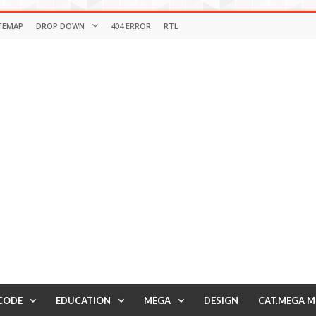
TEMAP
DROP DOWN
404 ERROR
RTL
CODE
EDUCATION
MEGA
DESIGN
CAT.MEGA 