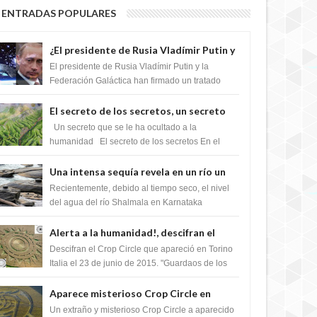
ENTRADAS POPULARES
¿El presidente de Rusia Vladímir Putin y
la Federación Galactica han firmado un
El presidente de Rusia Vladímir Putin y la
tratado para acabar con los Sionistas?
Federación Galáctica han firmado un tratado
para trabajar juntos, para exponer a todos los
Si...
El secreto de los secretos, un secreto
que cambiaría por completo el destino
Un secreto que se le ha ocultado a la
de la humanidad
humanidad El secreto de los secretos En el
verano de 2003, en una zona inexplorada de las
m...
Una intensa sequía revela en un río un
impresionante hallazgo de miles de
Recientemente, debido al tiempo seco, el nivel
Shiva Lingas
del agua del río Shalmala en Karnataka
retrocedió, revelando la presencia de miles de
Shiv...
Alerta a la humanidad!, descifran el
mensaje del Crop Circle de Torino ,Italia
Descifran el Crop Circle que apareció en Torino
Italia el 23 de junio de 2015. "Guardaos de los
extraterrestres con regalos! Esos ...
Aparece misterioso Crop Circle en
Reino Unido 23 de junio 2016
Un extraño y misterioso Crop Circle a aparecido