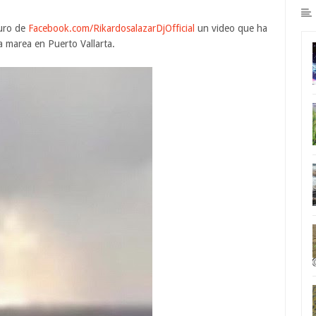
muro de
Facebook.com/RikardosalazarDjOfficial
un video que ha
 marea en Puerto Vallarta.