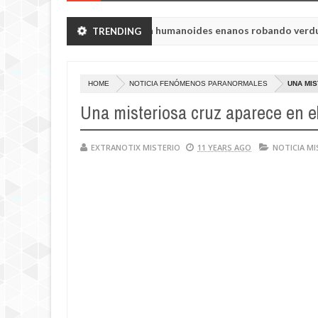
n de Chelyabinsk vieron a humanoides enanos robando verduras de s
TRENDING
 de la princesa Tisul de la región de Kemerovo.
HOME
NOTICIA FENÓMENOS PARANORMALES
UNA MIS
Una misteriosa cruz aparece en el
EXTRANOTIX MISTERIO
11 YEARS AGO
NOTICIA MI