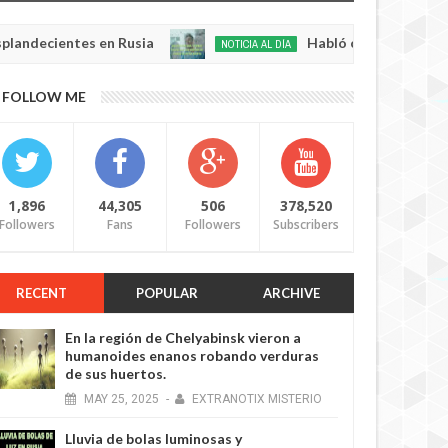
ientes en Rusia
Habló con Dios: Hombre en Fra
NOTICIA AL DÍA
May
22,
0
FOLLOW ME
2025
1,896
44,305
506
378,520
Followers
Fans
Followers
Subscribers
RECENT
POPULAR
ARCHIVE
En la región de Chelyabinsk vieron a
humanoides enanos robando verduras
de sus huertos.
MAY
25,
2025
-
EXTRANOTIX MISTERIO
Lluvia de bolas luminosas y