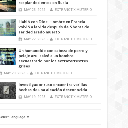
resplandecientes en Rusia
MAY
23,
2025
-
EXTRANOTIX MISTERIO
Habló con Dios: Hombre en Francia
volvió a la vida después de 6 horas de
ser declarado muerto
MAY
22,
2025
-
EXTRANOTIX MISTERIO
Un humanoide con cabeza de perro у
pelaje azul salvó a un hombre
secuestrado por los extraterrestres
grises
MAY
20,
2025
-
EXTRANOTIX MISTERIO
Investigador ruso encuentra varillas
hechas de una aleación desconocida
MAY
19,
2025
-
EXTRANOTIX MISTERIO
Select Language
▼