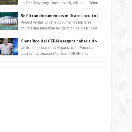
en The Ridgeway, Hackpen Hill, Wiltshire, Reino
Unido, fue reportado por Crop circle conec...
Se filtran documentos militares ocultos
que muestran la intención de los NIH de
Project Veritas obtiene documentos militares
crear el SARS-CoV-2, utilizando la
ocultos que muestran la intención de los NIH de
crear el SARS-CoV-2, utilizando la investigaci...
investigación de ganancia de función
Científico del CERN asegura haber sido
ayudado por seres de luz durante una
Un físico nuclear de la Organización Europea
prueba del Colisionador de Hadrones
para la Investigación Nuclear ( CERN ) ha
acogido recientemente el cristianismo en su
corazó...