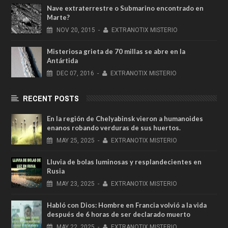
Nave extraterrestre o Submarino encontrado en
Marte?
NOV
20,
2015
-
EXTRANOTIX MISTERIO
Misteriosa grieta de 70 millas se abre en la
Antártida
DEC
07,
2016
-
EXTRANOTIX MISTERIO
RECENT POSTS
En la región de Chelyabinsk vieron a humanoides
enanos robando verduras de sus huertos.
MAY
25,
2025
-
EXTRANOTIX MISTERIO
Lluvia de bolas luminosas y resplandecientes en
Rusia
MAY
23,
2025
-
EXTRANOTIX MISTERIO
Habló con Dios: Hombre en Francia volvió a la vida
después de 6 horas de ser declarado muerto
MAY
22,
2025
-
EXTRANOTIX MISTERIO