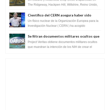
The Ridgeway, Hackpen Hill, Wiltshire, Reino Unido,
fue reportado por Crop circle conec...
Científico del CERN asegura haber sido
ayudado por seres de luz durante una
Un físico nuclear de la Organización Europea para la
prueba del Colisionador de Hadrones
Investigación Nuclear ( CERN ) ha acogido
recientemente el cristianismo en su corazó...
Se filtran documentos militares ocultos que
muestran la intención de los NIH de crear el
Project Veritas obtiene documentos militares ocultos
SARS-CoV-2, utilizando la investigación de
que muestran la intención de los NIH de crear el
SARS-CoV-2, utilizando la investigaci...
ganancia de función