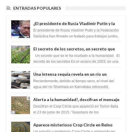
ENTRADAS POPULARES
¿El presidente de Rusia Vladímir Putin y la
Federación Galactica han firmado un
El presidente de Rusia Vladímir Putin y la Federación
tratado para acabar con los Sionistas?
Galáctica han firmado un tratado para trabajar juntos,
para exponer a todos los Si...
El secreto de los secretos, un secreto que
cambiaría por completo el destino de la
Un secreto que se le ha ocultado a la humanidad El
humanidad
secreto de los secretos En el verano de 2003, en una
zona inexplorada de las m...
Una intensa sequía revela en un río un
impresionante hallazgo de miles de Shiva
Recientemente, debido al tiempo seco, el nivel del
Lingas
agua del río Shalmala en Karnataka retrocedió,
revelando la presencia de miles de Shiv...
Alerta a la humanidad!, descifran el mensaje
del Crop Circle de Torino ,Italia
Descifran el Crop Circle que apareció en Torino Italia
el 23 de junio de 2015. "Guardaos de los
extraterrestres con regalos! Esos ...
Aparece misterioso Crop Circle en Reino
Unido 23 de junio 2016
Un extraño y misterioso Crop Circle a aparecido en