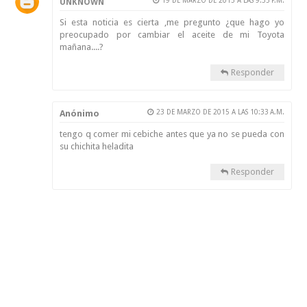
19 DE MARZO DE 2015 A LAS 9:35 P.M.
UNKNOWN
Si esta noticia es cierta ,me pregunto ¿que hago yo
preocupado por cambiar el aceite de mi Toyota
mañana....?
Responder
Anónimo
23 DE MARZO DE 2015 A LAS 10:33 A.M.
tengo q comer mi cebiche antes que ya no se pueda con
su chichita heladita
Responder