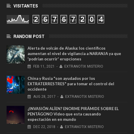
VISITANTES
2
6
7
6
7
2
0
4
RANDOM POST
Alerta de volcán de Alaska: los científicos
aumentan el nivel de vigilancia a NARANJA ya que
'podrían ocurrir' erupciones
FEB
11,
2021
-
EXTRANOTIX MISTERIO
China y Rusia "son ayudados por los
EXTRATERRESTRES" para tomar el control del
occidente
AUG
28,
2017
-
EXTRANOTIX MISTERIO
¿INVASIÓN ALÍEN? ENORME PIRÁMIDE SOBRE EL
PENTÁGONO Video que esta causando
expectación en en mundo
DEC
22,
2018
-
EXTRANOTIX MISTERIO