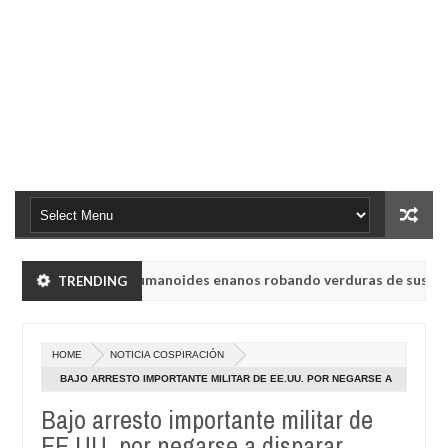
nsk vieron a humanoides enanos robando verduras de sus huertos.
TRENDING
 radio rusa UVB-76, conocida como la radio del fin del mundo volvió
HOME
NOTICIA COSPIRACIÓN
nsk vieron a humanoides enanos robando verduras de sus huertos.
BAJO ARRESTO IMPORTANTE MILITAR DE EE.UU. POR NEGARSE A
DISPARAR ARMAS NUCLEARES CONTRA RUSIA
Bajo arresto importante militar de
 radio rusa UVB-76, conocida como la radio del fin del mundo volvió
EE.UU. por negarse a disparar