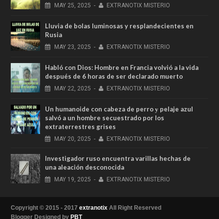
MAY
25,
2025
-
EXTRANOTIX MISTERIO
Lluvia de bolas luminosas y resplandecientes en
Rusia
MAY
23,
2025
-
EXTRANOTIX MISTERIO
Habló con Dios: Hombre en Francia volvió a la vida
después de 6 horas de ser declarado muerto
MAY
22,
2025
-
EXTRANOTIX MISTERIO
Un humanoide con cabeza de perro у pelaje azul
salvó a un hombre secuestrado por los
extraterrestres grises
MAY
20,
2025
-
EXTRANOTIX MISTERIO
Investigador ruso encuentra varillas hechas de
una aleación desconocida
MAY
19,
2025
-
EXTRANOTIX MISTERIO
Copyright © 2015 - 2017
extranotix
All Right Reserved
Blogger Designed by
PBT