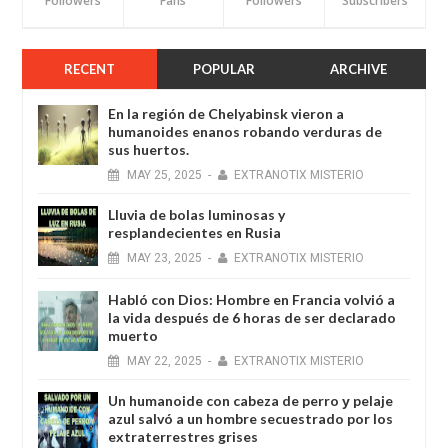
Followers
Fans
Followers
Subscribers
RECENT
POPULAR
ARCHIVE
En la región de Chelyabinsk vieron a
humanoides enanos robando verduras de
sus huertos.
MAY
25,
2025
-
EXTRANOTIX MISTERIO
Lluvia de bolas luminosas y
resplandecientes en Rusia
MAY
23,
2025
-
EXTRANOTIX MISTERIO
Habló con Dios: Hombre en Francia volvió a
la vida después de 6 horas de ser declarado
muerto
MAY
22,
2025
-
EXTRANOTIX MISTERIO
Un humanoide con cabeza de perro у pelaje
azul salvó a un hombre secuestrado por los
extraterrestres grises