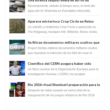
Una intensa sequía revela en un río un
impresionante hallazgo de miles de Shiva
Recientemente, debido al tiempo seco, el nivel del
Lingas
agua del río Shalmala en Karnataka retrocedió,
revelando la presencia de miles de Shiv...
Aparece misterioso Crop Circle en Reino
Unido 23 de junio 2016
Un extraño y misterioso Crop Circle a aparecido en
The Ridgeway, Hackpen Hill, Wiltshire, Reino Unido,
fue reportado por Crop circle conec...
Se filtran documentos militares ocultos que
muestran la intención de los NIH de crear el
Project Veritas obtiene documentos militares ocultos
SARS-CoV-2, utilizando la investigación de
que muestran la intención de los NIH de crear el
SARS-CoV-2, utilizando la investigaci...
ganancia de función
Científico del CERN asegura haber sido
ayudado por seres de luz durante una
Un físico nuclear de la Organización Europea para la
prueba del Colisionador de Hadrones
Investigación Nuclear ( CERN ) ha acogido
recientemente el cristianismo en su corazó...
Río 2016 ritual Illuminati preparación para la
llegada del anticristo o una entidad
Después de haber pasado ya varios días de la
extraterrestre
inauguración de los juegos olímpicos de Rio 2016
celebrados en Brasil. Varios teóricos de la...