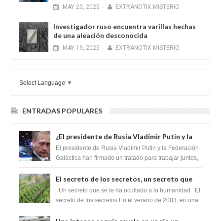
MAY
20,
2025
-
EXTRANOTIX MISTERIO
Investigador ruso encuentra varillas hechas
de una aleación desconocida
MAY
19,
2025
-
EXTRANOTIX MISTERIO
Select Language
▼
ENTRADAS POPULARES
¿El presidente de Rusia Vladímir Putin y la
Federación Galactica han firmado un
El presidente de Rusia Vladímir Putin y la Federación
tratado para acabar con los Sionistas?
Galáctica han firmado un tratado para trabajar juntos,
para exponer a todos los Si...
El secreto de los secretos, un secreto que
cambiaría por completo el destino de la
Un secreto que se le ha ocultado a la humanidad El
humanidad
secreto de los secretos En el verano de 2003, en una
zona inexplorada de las m...