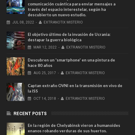
comunicación cuántica para enviar mensajes a
través del espacio interestelar, según ha
descubierto un nuevo estudio.
JUL
08,
2022
-
EXTRANOTIX MISTERIO
El objetivo último de la invasión de Ucrania:
destapar la guerra biológica
MAR
12,
2022
-
EXTRANOTIX MISTERIO
Descubren un 'smartphone' en una pintura de
hace 80 años
AUG
25,
2017
-
EXTRANOTIX MISTERIO
Captan extraño OVNI en la transmisión en vivo de
la ISS
OCT
14,
2018
-
EXTRANOTIX MISTERIO
RECENT POSTS
En la región de Chelyabinsk vieron a humanoides
enanos robando verduras de sus huertos.