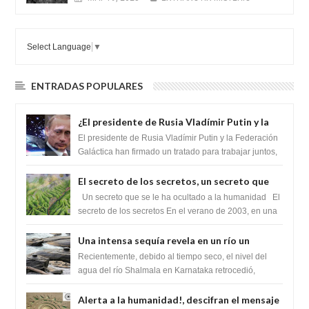
Select Language
▼
ENTRADAS POPULARES
¿El presidente de Rusia Vladímir Putin y la
Federación Galactica han firmado un
El presidente de Rusia Vladímir Putin y la Federación
tratado para acabar con los Sionistas?
Galáctica han firmado un tratado para trabajar juntos,
para exponer a todos los Si...
El secreto de los secretos, un secreto que
cambiaría por completo el destino de la
Un secreto que se le ha ocultado a la humanidad El
humanidad
secreto de los secretos En el verano de 2003, en una
zona inexplorada de las m...
Una intensa sequía revela en un río un
impresionante hallazgo de miles de Shiva
Recientemente, debido al tiempo seco, el nivel del
Lingas
agua del río Shalmala en Karnataka retrocedió,
revelando la presencia de miles de Shiv...
Alerta a la humanidad!, descifran el mensaje