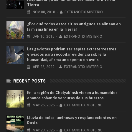
Tierra
NOV
08,
2018
-
EXTRANOTIX MISTERIO
¿Por qué todos estos sitios antiguos se alinean en
la misma línea en la Tierra?
JAN
10,
2015
-
EXTRANOTIX MISTERIO
Las gaviotas podrían ser espías extraterrestres
enviados para recopilar evidencia sobre la
humanidad, afirma un experto en ovnis
APR
28,
2022
-
EXTRANOTIX MISTERIO
RECENT POSTS
En la región de Chelyabinsk vieron a humanoides
enanos robando verduras de sus huertos.
MAY
25,
2025
-
EXTRANOTIX MISTERIO
Lluvia de bolas luminosas y resplandecientes en
Rusia
MAY
23,
2025
-
EXTRANOTIX MISTERIO