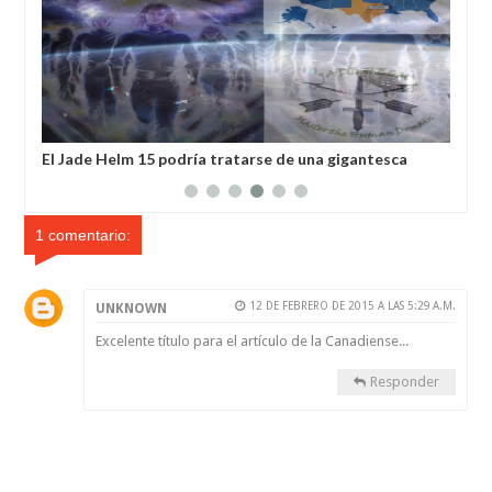
le
El Jade Helm 15 podría tratarse de una gigantesca
Mis
casería de alíenigenas nórdicos?
atr
1 comentario:
12 DE FEBRERO DE 2015 A LAS 5:29 A.M.
UNKNOWN
Excelente título para el artículo de la Canadiense...
Responder