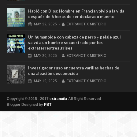
Habló con Dios: Hombre en Francia volvió a la vida
después de 6 horas de ser declarado muerto
MAY
22,
2025
-
EXTRANOTIX MISTERIO
Un humanoide con cabeza de perro у pelaje azul
salvó a un hombre secuestrado por los
extraterrestres grises
MAY
20,
2025
-
EXTRANOTIX MISTERIO
Investigador ruso encuentra varillas hechas de
una aleación desconocida
MAY
19,
2025
-
EXTRANOTIX MISTERIO
Copyright © 2015 - 2017
extranotix
All Right Reserved
Blogger Designed by
PBT