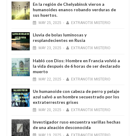
En la región de Chelyabinsk vieron a
humanoides enanos robando verduras de
sus huertos.
MAY
25,
2025
-
EXTRANOTIX MISTERIO
Lluvia de bolas luminosas y
resplandecientes en Rusia
MAY
23,
2025
-
EXTRANOTIX MISTERIO
Habló con Dios: Hombre en Francia volvió a
la vida después de 6 horas de ser declarado
muerto
MAY
22,
2025
-
EXTRANOTIX MISTERIO
Un humanoide con cabeza de perro у pelaje
azul salvó a un hombre secuestrado por los
extraterrestres grises
MAY
20,
2025
-
EXTRANOTIX MISTERIO
Investigador ruso encuentra varillas hechas
de una aleación desconocida
MAY
19,
2025
-
EXTRANOTIX MISTERIO