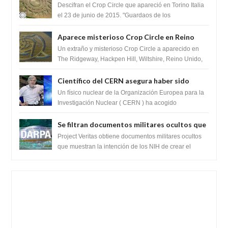
del Crop Circle de Torino ,Italia
Descifran el Crop Circle que apareció en Torino Italia
el 23 de junio de 2015. "Guardaos de los
extraterrestres con regalos! Esos ...
Aparece misterioso Crop Circle en Reino
Unido 23 de junio 2016
Un extraño y misterioso Crop Circle a aparecido en
The Ridgeway, Hackpen Hill, Wiltshire, Reino Unido,
fue reportado por Crop circle conec...
Científico del CERN asegura haber sido
ayudado por seres de luz durante una
Un físico nuclear de la Organización Europea para la
prueba del Colisionador de Hadrones
Investigación Nuclear ( CERN ) ha acogido
recientemente el cristianismo en su corazó...
Se filtran documentos militares ocultos que
muestran la intención de los NIH de crear el
Project Veritas obtiene documentos militares ocultos
SARS-CoV-2, utilizando la investigación de
que muestran la intención de los NIH de crear el
SARS-CoV-2, utilizando la investigaci...
ganancia de función