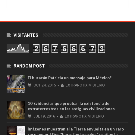
VISITANTES
2
6
7
6
6
6
7
3
RANDOM POST
El huracán Patricia un mensaje para México?
OCT
24,
2015
-
EXTRANOTIX MISTERIO
10 Evidencias que prueban la existencia de
extraterrestres en las antiguas civilizaciones
JUL
19,
2016
-
EXTRANOTIX MISTERIO
Imágenes muestran a la Tierra envuelta en un raro
resplandor | Dos "lunas fantasmales" orbitan la