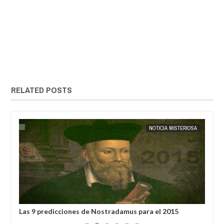
RELATED POSTS
IS
EXTRANOTIX MISTERIO
NOTICIA MISTERIOSA
EXTRANOT
Las 9 predicciones de Nostradamus para el 2015
Inv
interpretadas por investigadores rusos
par