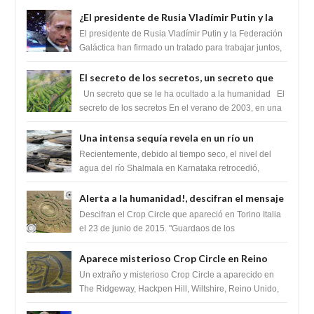
¿El presidente de Rusia Vladímir Putin y la
Federación Galactica han firmado un
El presidente de Rusia Vladímir Putin y la Federación
tratado para acabar con los Sionistas?
Galáctica han firmado un tratado para trabajar juntos,
para exponer a todos los Si...
El secreto de los secretos, un secreto que
cambiaría por completo el destino de la
Un secreto que se le ha ocultado a la humanidad El
humanidad
secreto de los secretos En el verano de 2003, en una
zona inexplorada de las m...
Una intensa sequía revela en un río un
impresionante hallazgo de miles de Shiva
Recientemente, debido al tiempo seco, el nivel del
Lingas
agua del río Shalmala en Karnataka retrocedió,
revelando la presencia de miles de Shiv...
Alerta a la humanidad!, descifran el mensaje
del Crop Circle de Torino ,Italia
Descifran el Crop Circle que apareció en Torino Italia
el 23 de junio de 2015. "Guardaos de los
extraterrestres con regalos! Esos ...
Aparece misterioso Crop Circle en Reino
Unido 23 de junio 2016
Un extraño y misterioso Crop Circle a aparecido en
The Ridgeway, Hackpen Hill, Wiltshire, Reino Unido,
fue reportado por Crop circle conec...