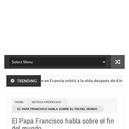
n Dios: Hombre en Francia volvió a la vida después de 6 horas de s
TRENDING
de la región de Kemerovo.
HOME
NOTICIA PROFECIAS
n Dios: Hombre en Francia volvió a la vida después de 6 horas de s
EL PAPA FRANCISCO HABLA SOBRE EL FIN DEL MUNDO
El Papa Francisco habla sobre el fin
de la región de Kemerovo.
del mundo