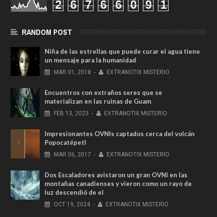
2
6
7
6
6
0
9
1
RANDOM POST
Niña de las estrellas que puede curar el agua tiene
un mensaje para la humanidad
MAR
01,
2018
-
EXTRANOTIX MISTERIO
Encuentros con extraños seres que se
materializan en las ruinas de Guam
FEB
13,
2023
-
EXTRANOTIX MISTERIO
Impresionantes OVNIs captados cerca del volcán
Popocatépetl
MAR
06,
2017
-
EXTRANOTIX MISTERIO
Dos Escaladores avistaron un gran OVNI en las
montañas canadienses y vieron como un rayo de
luz descendió de el
OCT
19,
2024
-
EXTRANOTIX MISTERIO