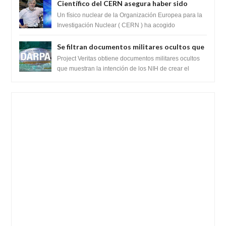
Científico del CERN asegura haber sido
ayudado por seres de luz durante una
Un físico nuclear de la Organización Europea para la
prueba del Colisionador de Hadrones
Investigación Nuclear ( CERN ) ha acogido
recientemente el cristianismo en su corazó...
Se filtran documentos militares ocultos que
muestran la intención de los NIH de crear el
Project Veritas obtiene documentos militares ocultos
SARS-CoV-2, utilizando la investigación de
que muestran la intención de los NIH de crear el
SARS-CoV-2, utilizando la investigaci...
ganancia de función