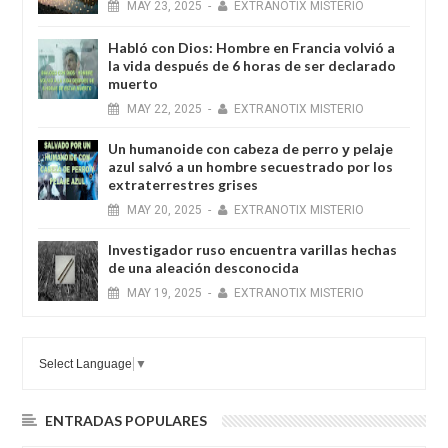
MAY
23,
2025
-
EXTRANOTIX MISTERIO
Habló con Dios: Hombre en Francia volvió a
la vida después de 6 horas de ser declarado
muerto
MAY
22,
2025
-
EXTRANOTIX MISTERIO
Un humanoide con cabeza de perro у pelaje
azul salvó a un hombre secuestrado por los
extraterrestres grises
MAY
20,
2025
-
EXTRANOTIX MISTERIO
Investigador ruso encuentra varillas hechas
de una aleación desconocida
MAY
19,
2025
-
EXTRANOTIX MISTERIO
Select Language
▼
ENTRADAS POPULARES