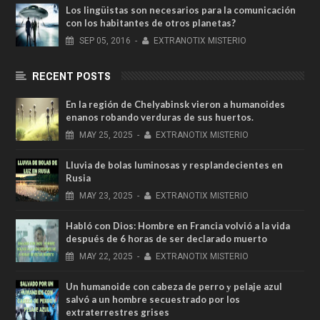
Los lingüistas son necesarios para la comunicación
con los habitantes de otros planetas?
SEP
05,
2016
-
EXTRANOTIX MISTERIO
RECENT POSTS
En la región de Chelyabinsk vieron a humanoides
enanos robando verduras de sus huertos.
MAY
25,
2025
-
EXTRANOTIX MISTERIO
Lluvia de bolas luminosas y resplandecientes en
Rusia
MAY
23,
2025
-
EXTRANOTIX MISTERIO
Habló con Dios: Hombre en Francia volvió a la vida
después de 6 horas de ser declarado muerto
MAY
22,
2025
-
EXTRANOTIX MISTERIO
Un humanoide con cabeza de perro у pelaje azul
salvó a un hombre secuestrado por los
extraterrestres grises