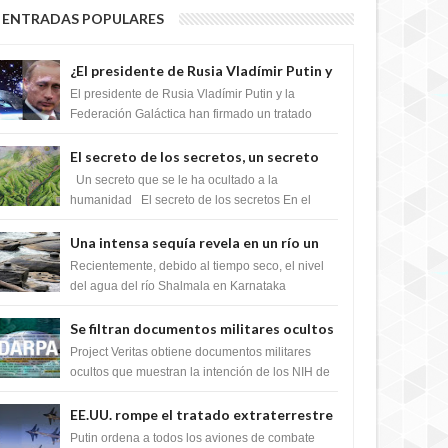
ENTRADAS POPULARES
¿El presidente de Rusia Vladímir Putin y
la Federación Galactica han firmado un
El presidente de Rusia Vladímir Putin y la
tratado para acabar con los Sionistas?
Federación Galáctica han firmado un tratado
para trabajar juntos, para exponer a todos los
Si...
El secreto de los secretos, un secreto
que cambiaría por completo el destino
Un secreto que se le ha ocultado a la
de la humanidad
humanidad El secreto de los secretos En el
verano de 2003, en una zona inexplorada de las
m...
Una intensa sequía revela en un río un
impresionante hallazgo de miles de
Recientemente, debido al tiempo seco, el nivel
Shiva Lingas
del agua del río Shalmala en Karnataka
retrocedió, revelando la presencia de miles de
Shiv...
Se filtran documentos militares ocultos
que muestran la intención de los NIH de
Project Veritas obtiene documentos militares
crear el SARS-CoV-2, utilizando la
ocultos que muestran la intención de los NIH de
crear el SARS-CoV-2, utilizando la investigaci...
investigación de ganancia de función
EE.UU. rompe el tratado extraterrestre
y se prepara para destruir el misterioso
Putin ordena a todos los aviones de combate