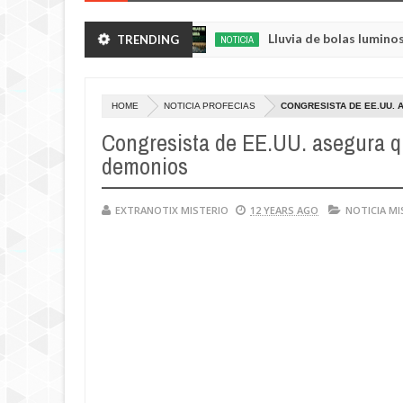
as de sus huertos.
Lluvia de bolas luminosas y res
TRENDING
NOTICIA
May
23,
0
2025
HOME
NOTICIA PROFECIAS
CONGRESISTA DE EE.UU.
Congresista de EE.UU. asegura q
demonios
EXTRANOTIX MISTERIO
12 YEARS AGO
NOTICIA MI