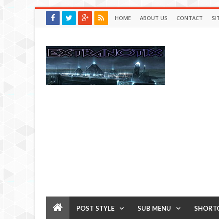
HOME
ABOUT US
CONTACT
SI
POST STYLE
SUB MENU
SHORT