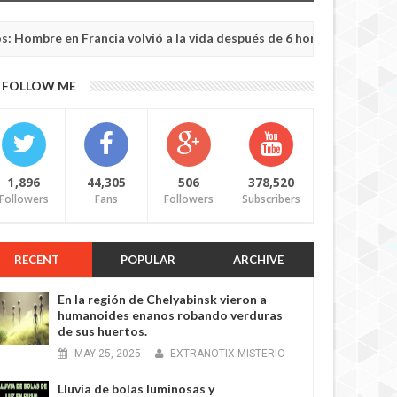
 en Francia volvió a la vida después de 6 horas de ser declarado m
FOLLOW ME
1,896
44,305
506
378,520
Followers
Fans
Followers
Subscribers
RECENT
POPULAR
ARCHIVE
En la región de Chelyabinsk vieron a
humanoides enanos robando verduras
de sus huertos.
MAY
25,
2025
-
EXTRANOTIX MISTERIO
Lluvia de bolas luminosas y