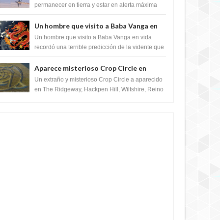
satélite "Caballero Negro"
permanecer en tierra y estar en alerta máxima
para despegar, después de que Obama rompe
el ...
Un hombre que visito a Baba Vanga en
vida recordó la terrible predicción de la
Un hombre que visito a Baba Vanga en vida
vidente para febrero de 2022.
recordó una terrible predicción de la vidente que
sucedería el 2 de febrero de 2022. Según el
pron...
Aparece misterioso Crop Circle en
Reino Unido 23 de junio 2016
Un extraño y misterioso Crop Circle a aparecido
en The Ridgeway, Hackpen Hill, Wiltshire, Reino
Unido, fue reportado por Crop circle conec...