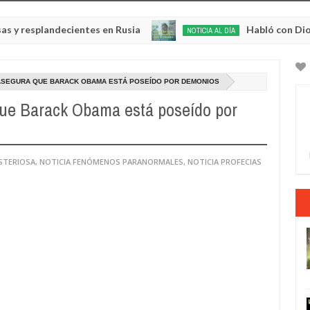
plandecientes en Rusia
Habló con Dios: Hombre
NOTICIA AL DÍA
May
22,
0
2025
 ASEGURA QUE BARACK OBAMA ESTÁ POSEÍDO POR DEMONIOS
ue Barack Obama está poseído por
STERIOSA
,
NOTICIA FENÓMENOS PARANORMALES
,
NOTICIA PROFECIAS