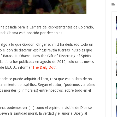
ana pasada para la Cámara de Representantes de Colorado,
arack Obama está poseído por demonios.
es algo a lo que Gordon Klingenschmitt ha dedicado todo un
el don de discernir espíritus revela fuerzas invisibles que
of Barack H. Obama: How the Gift of Discerning of Spirits
. La obra fue publicada en agosto de 2012, solo unos meses
de EE.UU., informa '
The Daily Dot
'.
de se puede adquirir el libro, reza que es un libro de no
discernimiento de espíritus. Según el autor, "podemos ver cómo
inos morales (o inmorales) entre nosotros, sobre todo en el
mana, podemos ver (…) como el espíritu invisible de Dios se
mueven la santidad moral, la verdad y el amor a Dios y al