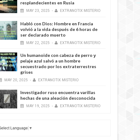
resplandecientes en Rusia
MAY
23,
2025
-
EXTRANOTIX MISTERIO
Habló con Dios: Hombre en Francia
volvió a la vida después de 6 horas de
ser declarado muerto
MAY
22,
2025
-
EXTRANOTIX MISTERIO
Un humanoide con cabeza de perro у
pelaje azul salvó a un hombre
secuestrado por los extraterrestres
grises
MAY
20,
2025
-
EXTRANOTIX MISTERIO
Investigador ruso encuentra varillas
hechas de una aleación desconocida
MAY
19,
2025
-
EXTRANOTIX MISTERIO
Select Language
▼