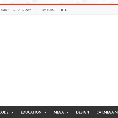
TEMAP
DROP DOWN
404 ERROR
RTL
CODE
EDUCATION
MEGA
DESIGN
CAT.MEGA 