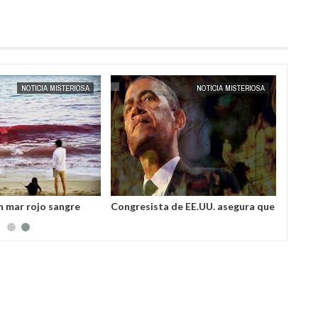
JAN
18,
2015
DEC
19,
2014
NOTICIA MISTERIOSA
NOTICIA MISTERIOSA
un mar rojo sangre
Congresista de EE.UU. asegura que
ico en playas chinas
Barack Obama está poseído por
demonios