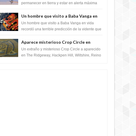
satélite "Caballero Negro"
permanecer en tierra y estar en alerta máxima
para despegar, después de que Obama rompe
el ...
Un hombre que visito a Baba Vanga en
vida recordó la terrible predicción de la
Un hombre que visito a Baba Vanga en vida
vidente para febrero de 2022.
recordó una terrible predicción de la vidente que
sucedería el 2 de febrero de 2022. Según el
pron...
Aparece misterioso Crop Circle en
Reino Unido 23 de junio 2016
Un extraño y misterioso Crop Circle a aparecido
en The Ridgeway, Hackpen Hill, Wiltshire, Reino
Unido, fue reportado por Crop circle conec...