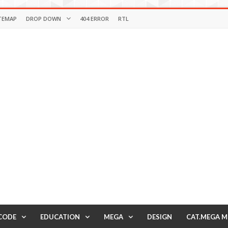
TEMAP
DROP DOWN
404 ERROR
RTL
CODE
EDUCATION
MEGA
DESIGN
CAT.MEGA 