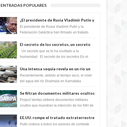
ENTRADAS POPULARES
¿El presidente de Rusia Vladímir Putin y
la Federación Galactica han firmado un
El presidente de Rusia Vladímir Putin y la
tratado para acabar con los Sionistas?
Federación Galáctica han firmado un tratado
para trabajar juntos, para exponer a todos los
Si...
El secreto de los secretos, un secreto
que cambiaría por completo el destino
Un secreto que se le ha ocultado a la
de la humanidad
humanidad El secreto de los secretos En el
verano de 2003, en una zona inexplorada de las
m...
Una intensa sequía revela en un río un
impresionante hallazgo de miles de
Recientemente, debido al tiempo seco, el nivel
Shiva Lingas
del agua del río Shalmala en Karnataka
retrocedió, revelando la presencia de miles de
Shiv...
Se filtran documentos militares ocultos
que muestran la intención de los NIH de
Project Veritas obtiene documentos militares
crear el SARS-CoV-2, utilizando la
ocultos que muestran la intención de los NIH de
crear el SARS-CoV-2, utilizando la investigaci...
investigación de ganancia de función
EE.UU. rompe el tratado extraterrestre
y se prepara para destruir el misterioso
Putin ordena a todos los aviones de combate