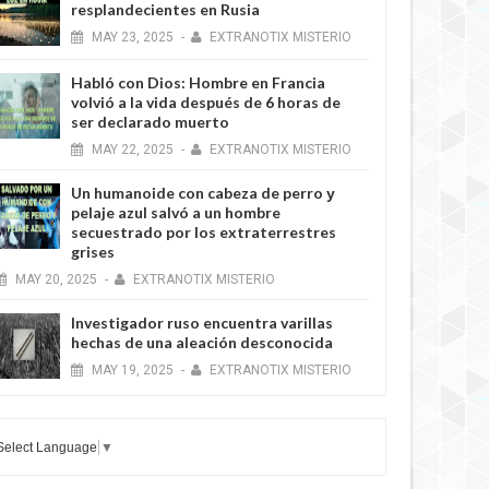
resplandecientes en Rusia
MAY
23,
2025
-
EXTRANOTIX MISTERIO
Habló con Dios: Hombre en Francia
volvió a la vida después de 6 horas de
ser declarado muerto
MAY
22,
2025
-
EXTRANOTIX MISTERIO
Un humanoide con cabeza de perro у
pelaje azul salvó a un hombre
secuestrado por los extraterrestres
grises
MAY
20,
2025
-
EXTRANOTIX MISTERIO
Investigador ruso encuentra varillas
hechas de una aleación desconocida
MAY
19,
2025
-
EXTRANOTIX MISTERIO
Select Language
▼