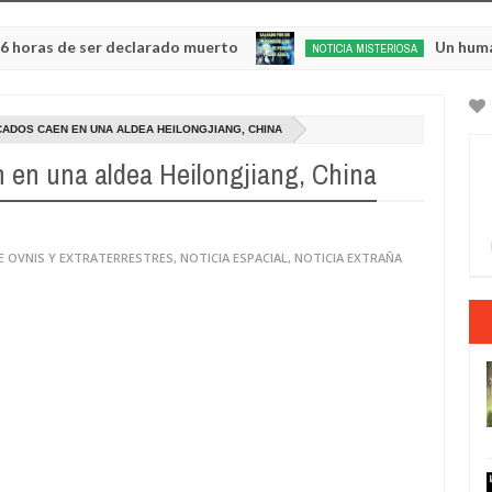
er declarado muerto
Un humanoide con cabe
NOTICIA MISTERIOSA
May
20,
0
2025
CADOS CAEN EN UNA ALDEA HEILONGJIANG, CHINA
n en una aldea Heilongjiang, China
E OVNIS Y EXTRATERRESTRES
,
NOTICIA ESPACIAL
,
NOTICIA EXTRAÑA