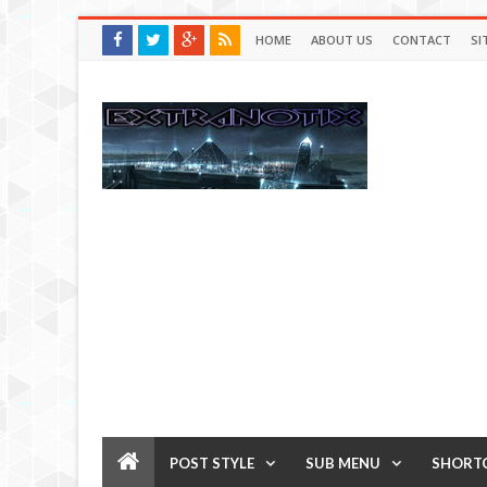
HOME
ABOUT US
CONTACT
SI
POST STYLE
SUB MENU
SHORT