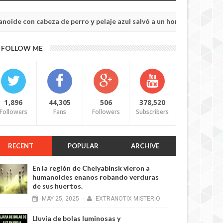
za de perro у pelaje azul salvó a un hombre secuestrado por los ex
FOLLOW ME
1,896
44,305
506
378,520
Followers
Fans
Followers
Subscribers
RECENT
POPULAR
ARCHIVE
En la región de Chelyabinsk vieron a
humanoides enanos robando verduras
de sus huertos.
MAY
25,
2025
-
EXTRANOTIX MISTERIO
Lluvia de bolas luminosas y