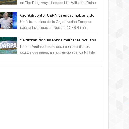
en The Ridgeway, Hackpen Hill, Wiltshire, Reino
Unido, fue reportado por Crop circle conec...
Científico del CERN asegura haber sido
ayudado por seres de luz durante una
Un físico nuclear de la Organización Europea
prueba del Colisionador de Hadrones
para la Investigación Nuclear ( CERN ) ha
acogido recientemente el cristianismo en su
corazó...
Se filtran documentos militares ocultos
que muestran la intención de los NIH de
Project Veritas obtiene documentos militares
crear el SARS-CoV-2, utilizando la
ocultos que muestran la intención de los NIH de
crear el SARS-CoV-2, utilizando la investigaci...
investigación de ganancia de función