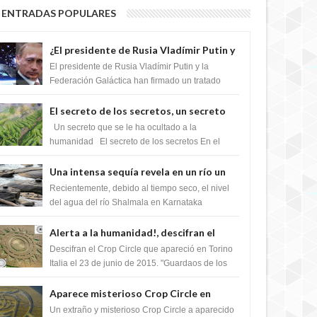
ENTRADAS POPULARES
¿El presidente de Rusia Vladímir Putin y
la Federación Galactica han firmado un
El presidente de Rusia Vladímir Putin y la
tratado para acabar con los Sionistas?
Federación Galáctica han firmado un tratado
para trabajar juntos, para exponer a todos los
Si...
El secreto de los secretos, un secreto
que cambiaría por completo el destino
Un secreto que se le ha ocultado a la
de la humanidad
humanidad El secreto de los secretos En el
verano de 2003, en una zona inexplorada de las
m...
Una intensa sequía revela en un río un
impresionante hallazgo de miles de
Recientemente, debido al tiempo seco, el nivel
Shiva Lingas
del agua del río Shalmala en Karnataka
retrocedió, revelando la presencia de miles de
Shiv...
Alerta a la humanidad!, descifran el
mensaje del Crop Circle de Torino ,Italia
Descifran el Crop Circle que apareció en Torino
Italia el 23 de junio de 2015. "Guardaos de los
extraterrestres con regalos! Esos ...
Aparece misterioso Crop Circle en
Reino Unido 23 de junio 2016
Un extraño y misterioso Crop Circle a aparecido