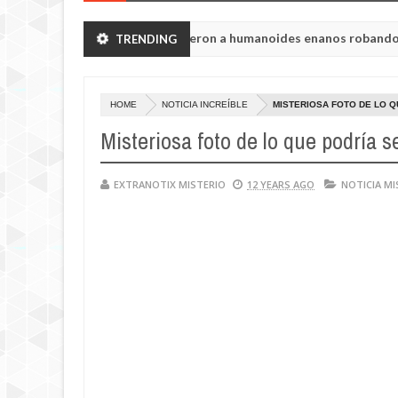
región de Chelyabinsk vieron a humanoides enanos robando verduras
TRENDING
toria de la princesa Tisul de la región de Kemerovo.
HOME
NOTICIA INCREÍBLE
MISTERIOSA FOTO DE LO Q
Misteriosa foto de lo que podría 
EXTRANOTIX MISTERIO
12 YEARS AGO
NOTICIA MI