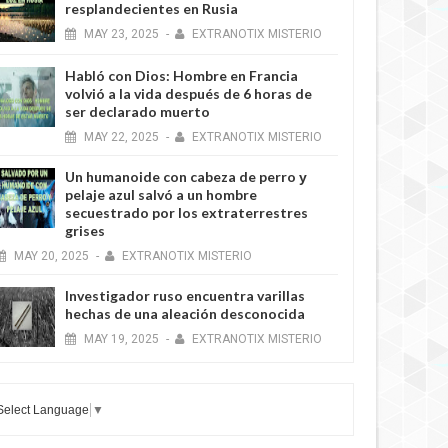
resplandecientes en Rusia
MAY
23,
2025
-
EXTRANOTIX MISTERIO
Habló con Dios: Hombre en Francia
volvió a la vida después de 6 horas de
ser declarado muerto
MAY
22,
2025
-
EXTRANOTIX MISTERIO
Un humanoide con cabeza de perro у
pelaje azul salvó a un hombre
secuestrado por los extraterrestres
grises
MAY
20,
2025
-
EXTRANOTIX MISTERIO
Investigador ruso encuentra varillas
hechas de una aleación desconocida
MAY
19,
2025
-
EXTRANOTIX MISTERIO
Select Language
▼