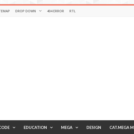
TEMAP
DROP DOWN
404 ERROR
RTL
CODE
EDUCATION
MEGA
DESIGN
CAT.MEGA 