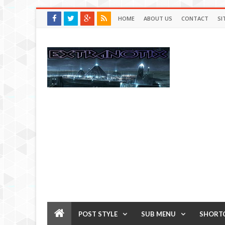
HOME
ABOUT US
CONTACT
SI
POST STYLE
SUB MENU
SHORT