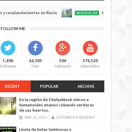
andecientes en Rusia
Habló con Dios: Hombre e
NOTICIA AL DÍA
May
22,
0
FOLLOW ME
2025
1,896
44,305
506
378,520
Followers
Fans
Followers
Subscribers
RECENT
POPULAR
ARCHIVE
En la región de Chelyabinsk vieron a
humanoides enanos robando verduras
de sus huertos.
MAY
25,
2025
-
EXTRANOTIX MISTERIO
Lluvia de bolas luminosas y