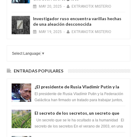
MAY
20,
2025
-
EXTRANOTIX MISTERIO
Investigador ruso encuentra varillas hechas
de una aleación desconocida
MAY
19,
2025
-
EXTRANOTIX MISTERIO
Select Language
▼
ENTRADAS POPULARES
¿El presidente de Rusia Vladímir Putin y la
Federación Galactica han firmado un
El presidente de Rusia Vladímir Putin y la Federación
tratado para acabar con los Sionistas?
Galáctica han firmado un tratado para trabajar juntos,
para exponer a todos los Si...
El secreto de los secretos, un secreto que
cambiaría por completo el destino de la
Un secreto que se le ha ocultado a la humanidad El
humanidad
secreto de los secretos En el verano de 2003, en una
zona inexplorada de las m...