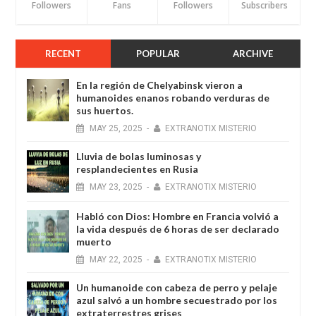
Followers
Fans
Followers
Subscribers
RECENT
POPULAR
ARCHIVE
En la región de Chelyabinsk vieron a
humanoides enanos robando verduras de
sus huertos.
MAY
25,
2025
-
EXTRANOTIX MISTERIO
Lluvia de bolas luminosas y
resplandecientes en Rusia
MAY
23,
2025
-
EXTRANOTIX MISTERIO
Habló con Dios: Hombre en Francia volvió a
la vida después de 6 horas de ser declarado
muerto
MAY
22,
2025
-
EXTRANOTIX MISTERIO
Un humanoide con cabeza de perro у pelaje
azul salvó a un hombre secuestrado por los
extraterrestres grises