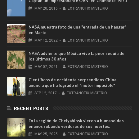
Captan un impresionante OVNI en Chimbote, Perú
MAY
20,
2016
-
EXTRANOTIX MISTERIO
NASA muestra foto de una "entrada de un hangar"
en Marte
MAY
12,
2022
-
EXTRANOTIX MISTERIO
NASA advierte que México vive la peor sequía de
los últimos 30 años
MAY
07,
2021
-
EXTRANOTIX MISTERIO
Científicos de occidente sorprendidos China
anuncia que ha logrado el "motor imposible"
SEP
12,
2017
-
EXTRANOTIX MISTERIO
RECENT POSTS
En la región de Chelyabinsk vieron a humanoides
enanos robando verduras de sus huertos.
MAY
25,
2025
-
EXTRANOTIX MISTERIO