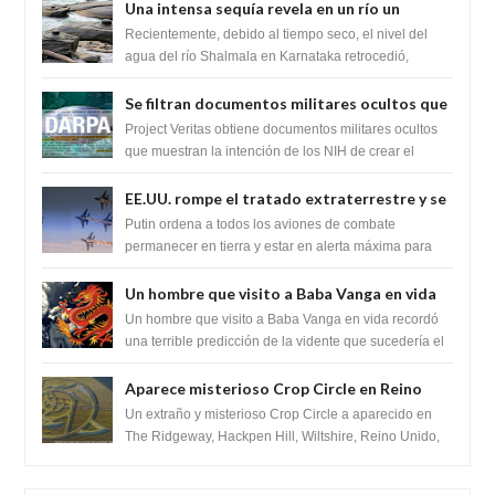
Una intensa sequía revela en un río un
impresionante hallazgo de miles de Shiva
Recientemente, debido al tiempo seco, el nivel del
Lingas
agua del río Shalmala en Karnataka retrocedió,
revelando la presencia de miles de Shiv...
Se filtran documentos militares ocultos que
muestran la intención de los NIH de crear el
Project Veritas obtiene documentos militares ocultos
SARS-CoV-2, utilizando la investigación de
que muestran la intención de los NIH de crear el
SARS-CoV-2, utilizando la investigaci...
ganancia de función
EE.UU. rompe el tratado extraterrestre y se
prepara para destruir el misterioso satélite
Putin ordena a todos los aviones de combate
"Caballero Negro"
permanecer en tierra y estar en alerta máxima para
despegar, después de que Obama rompe el ...
Un hombre que visito a Baba Vanga en vida
recordó la terrible predicción de la vidente
Un hombre que visito a Baba Vanga en vida recordó
para febrero de 2022.
una terrible predicción de la vidente que sucedería el
2 de febrero de 2022. Según el pron...
Aparece misterioso Crop Circle en Reino
Unido 23 de junio 2016
Un extraño y misterioso Crop Circle a aparecido en
The Ridgeway, Hackpen Hill, Wiltshire, Reino Unido,
fue reportado por Crop circle conec...