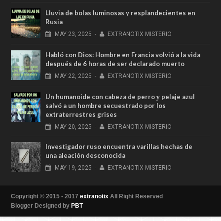
Lluvia de bolas luminosas y resplandecientes en
Rusia
MAY
23,
2025
-
EXTRANOTIX MISTERIO
Habló con Dios: Hombre en Francia volvió a la vida
después de 6 horas de ser declarado muerto
MAY
22,
2025
-
EXTRANOTIX MISTERIO
Un humanoide con cabeza de perro у pelaje azul
salvó a un hombre secuestrado por los
extraterrestres grises
MAY
20,
2025
-
EXTRANOTIX MISTERIO
Investigador ruso encuentra varillas hechas de
una aleación desconocida
MAY
19,
2025
-
EXTRANOTIX MISTERIO
Copyright © 2015 - 2017
extranotix
All Right Reserved
Blogger Designed by
PBT