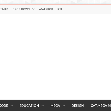
TEMAP
DROP DOWN
404 ERROR
RTL
CODE
EDUCATION
MEGA
DESIGN
CAT.MEGA 