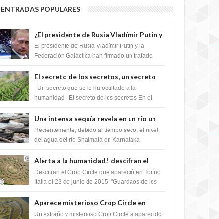
ENTRADAS POPULARES
¿El presidente de Rusia Vladímir Putin y
la Federación Galactica han firmado un
El presidente de Rusia Vladímir Putin y la
tratado para acabar con los Sionistas?
Federación Galáctica han firmado un tratado
para trabajar juntos, para exponer a todos los
Si...
El secreto de los secretos, un secreto
que cambiaría por completo el destino
Un secreto que se le ha ocultado a la
de la humanidad
humanidad El secreto de los secretos En el
verano de 2003, en una zona inexplorada de las
m...
Una intensa sequía revela en un río un
impresionante hallazgo de miles de
Recientemente, debido al tiempo seco, el nivel
Shiva Lingas
del agua del río Shalmala en Karnataka
retrocedió, revelando la presencia de miles de
Shiv...
Alerta a la humanidad!, descifran el
mensaje del Crop Circle de Torino ,Italia
Descifran el Crop Circle que apareció en Torino
Italia el 23 de junio de 2015. "Guardaos de los
extraterrestres con regalos! Esos ...
Aparece misterioso Crop Circle en
Reino Unido 23 de junio 2016
Un extraño y misterioso Crop Circle a aparecido