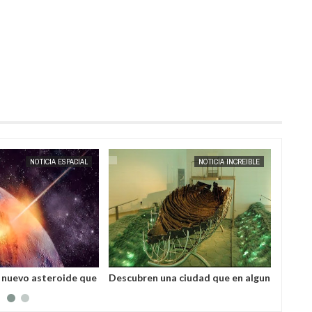
OCT
26,
2013
NOTICIA ESPACIAL
NOTICIA INCREIBLE
 nuevo asteroide que
Descubren una ciudad que en algun
Increíb
r la Tierra.
momento fue visitada por Jesús
superi