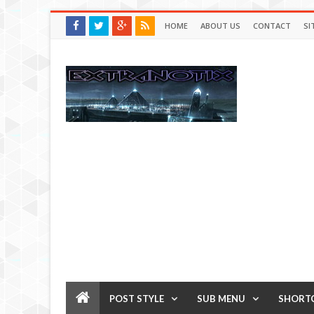
HOME
ABOUT US
CONTACT
SI
POST STYLE
SUB MENU
SHORT