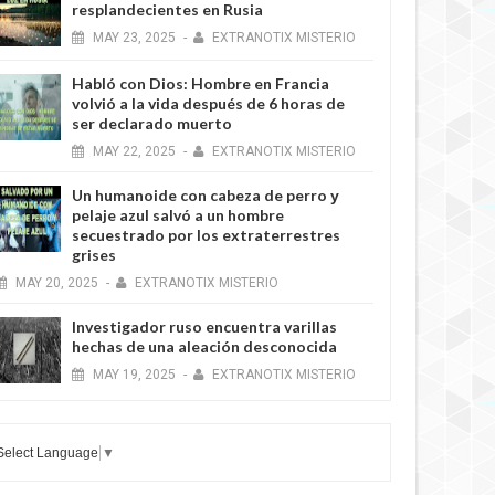
resplandecientes en Rusia
MAY
23,
2025
-
EXTRANOTIX MISTERIO
Habló con Dios: Hombre en Francia
volvió a la vida después de 6 horas de
ser declarado muerto
MAY
22,
2025
-
EXTRANOTIX MISTERIO
Un humanoide con cabeza de perro у
pelaje azul salvó a un hombre
secuestrado por los extraterrestres
grises
MAY
20,
2025
-
EXTRANOTIX MISTERIO
Investigador ruso encuentra varillas
hechas de una aleación desconocida
MAY
19,
2025
-
EXTRANOTIX MISTERIO
Select Language
▼