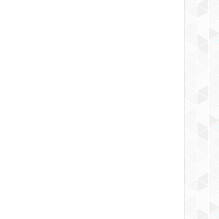
OCT
15,
2013
OCT
NOTICIA INCREIBLE
NOTICIA EXTRAÑA
les fotos de la parte
Descubren en el cuerpo de un
or de la pirámide de Giza
insecto un engranaje