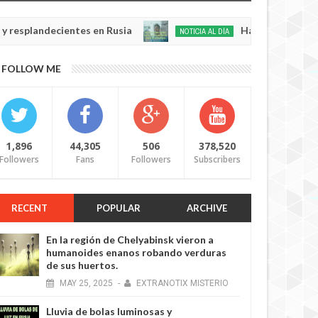
andecientes en Rusia
Habló con Dios: Hombre e
NOTICIA AL DÍA
May
22,
0
FOLLOW ME
2025
1,896
44,305
506
378,520
Followers
Fans
Followers
Subscribers
RECENT
POPULAR
ARCHIVE
En la región de Chelyabinsk vieron a
humanoides enanos robando verduras
de sus huertos.
MAY
25,
2025
-
EXTRANOTIX MISTERIO
Lluvia de bolas luminosas y