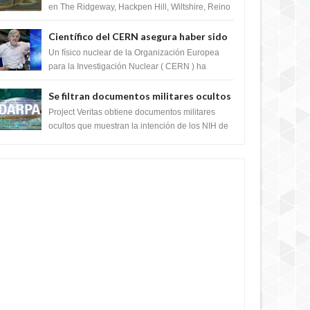
en The Ridgeway, Hackpen Hill, Wiltshire, Reino
Unido, fue reportado por Crop circle conec...
Científico del CERN asegura haber sido
ayudado por seres de luz durante una
Un físico nuclear de la Organización Europea
prueba del Colisionador de Hadrones
para la Investigación Nuclear ( CERN ) ha
acogido recientemente el cristianismo en su
corazó...
Se filtran documentos militares ocultos
que muestran la intención de los NIH de
Project Veritas obtiene documentos militares
crear el SARS-CoV-2, utilizando la
ocultos que muestran la intención de los NIH de
crear el SARS-CoV-2, utilizando la investigaci...
investigación de ganancia de función