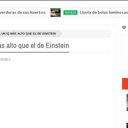
 de sus huertos.
Lluvia de bolas luminosas y respl
NOTICIA
May
23,
0
2025
 UN IQ MÁS ALTO QUE EL DE EINSTEIN
s alto que el de Einstein
CREIBLE