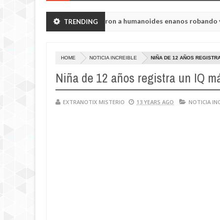
región de Chelyabinsk vieron a humanoides enanos robando verduras
TRENDING
toria de la princesa Tisul de la región de Kemerovo.
HOME
NOTICIA INCREIBLE
NIÑA DE 12 AÑOS REGISTRA
Niña de 12 años registra un IQ má
EXTRANOTIX MISTERIO
13 YEARS AGO
NOTICIA IN