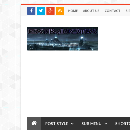
HOME
ABOUT US
CONTACT
SI
POST STYLE
SUB MENU
SHORT