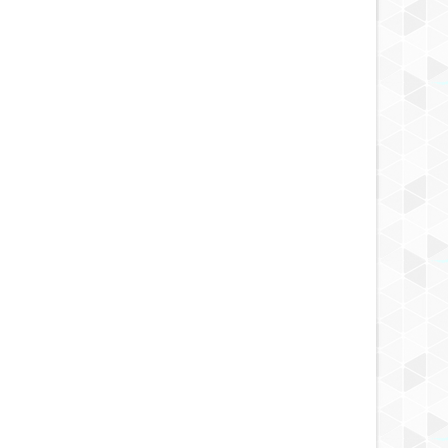
MAY
19,
2025
MAY
NOTICIA
oria de la princesa Tisul de
ión de Kemerovo.