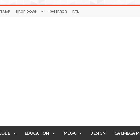
TEMAP
DROP DOWN
404 ERROR
RTL
CODE
EDUCATION
MEGA
DESIGN
CAT.MEGA 