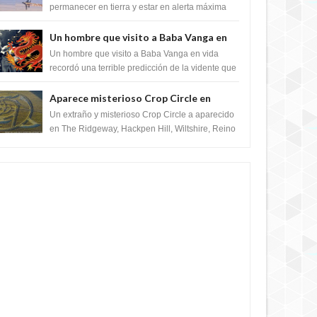
satélite "Caballero Negro"
permanecer en tierra y estar en alerta máxima
para despegar, después de que Obama rompe
el ...
Un hombre que visito a Baba Vanga en
vida recordó la terrible predicción de la
Un hombre que visito a Baba Vanga en vida
vidente para febrero de 2022.
recordó una terrible predicción de la vidente que
sucedería el 2 de febrero de 2022. Según el
pron...
Aparece misterioso Crop Circle en
Reino Unido 23 de junio 2016
Un extraño y misterioso Crop Circle a aparecido
en The Ridgeway, Hackpen Hill, Wiltshire, Reino
Unido, fue reportado por Crop circle conec...