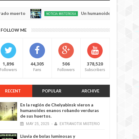
rto
Un humanoide con cabeza de perro у pe
NOTICIA MISTERIOSA
May
20,
0
FOLLOW ME
2025
1,896
44,305
506
378,520
Followers
Fans
Followers
Subscribers
RECENT
POPULAR
ARCHIVE
En la región de Chelyabinsk vieron a
humanoides enanos robando verduras
de sus huertos.
MAY
25,
2025
-
EXTRANOTIX MISTERIO
Lluvia de bolas luminosas y