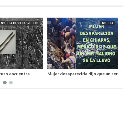
MAY
23,
2025
MAY
20,
2025
NOTICIA
NOTICIA
ecida dijo que un ser
La enigmática estación de radio
La hist
llevó la localizaron en
rusa UVB-76, conocida como la
la reg
radio del fin del mundo volvió a
emitir mensajes crípticos tras
años de silencio