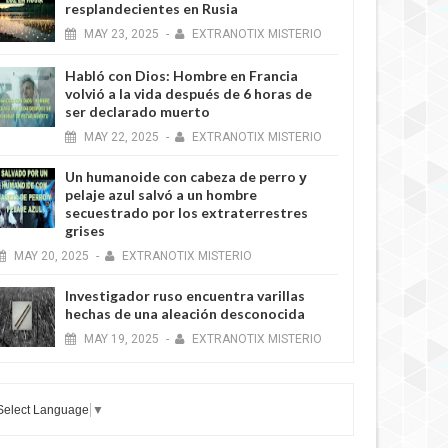
resplandecientes en Rusia
MAY
23,
2025
-
EXTRANOTIX MISTERIO
Habló con Dios: Hombre en Francia
volvió a la vida después de 6 horas de
ser declarado muerto
MAY
22,
2025
-
EXTRANOTIX MISTERIO
Un humanoide con cabeza de perro у
pelaje azul salvó a un hombre
secuestrado por los extraterrestres
grises
MAY
20,
2025
-
EXTRANOTIX MISTERIO
Investigador ruso encuentra varillas
hechas de una aleación desconocida
MAY
19,
2025
-
EXTRANOTIX MISTERIO
Select Language
▼