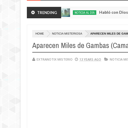
andecientes en Rusia
Habló con Dios: Hombre e
TRENDING
NOTICIA AL DÍA
May
22,
0
2025
HOME
NOTICIA MISTERIOSA
APARECEN MILES DE GAM
Aparecen Miles de Gambas (Camar
EXTRANOTIX MISTERIO
13 YEARS AGO
NOTICIA MI