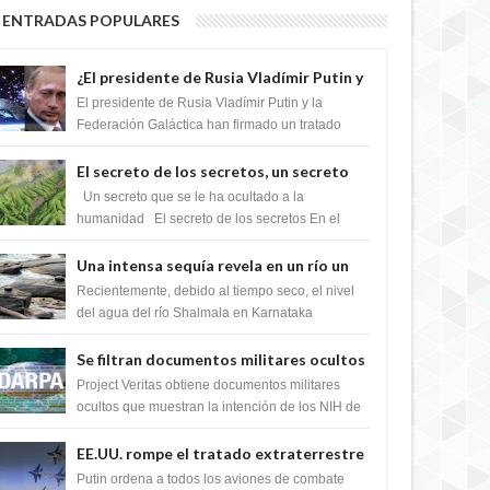
ENTRADAS POPULARES
¿El presidente de Rusia Vladímir Putin y
la Federación Galactica han firmado un
El presidente de Rusia Vladímir Putin y la
tratado para acabar con los Sionistas?
Federación Galáctica han firmado un tratado
para trabajar juntos, para exponer a todos los
Si...
El secreto de los secretos, un secreto
que cambiaría por completo el destino
Un secreto que se le ha ocultado a la
de la humanidad
humanidad El secreto de los secretos En el
verano de 2003, en una zona inexplorada de las
m...
Una intensa sequía revela en un río un
impresionante hallazgo de miles de
Recientemente, debido al tiempo seco, el nivel
Shiva Lingas
del agua del río Shalmala en Karnataka
retrocedió, revelando la presencia de miles de
Shiv...
Se filtran documentos militares ocultos
que muestran la intención de los NIH de
Project Veritas obtiene documentos militares
crear el SARS-CoV-2, utilizando la
ocultos que muestran la intención de los NIH de
crear el SARS-CoV-2, utilizando la investigaci...
investigación de ganancia de función
EE.UU. rompe el tratado extraterrestre
y se prepara para destruir el misterioso
Putin ordena a todos los aviones de combate