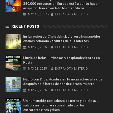
360.000 personas en Europa está a punto hacer
erupción, han advertido los científicos
MAY
16,
2017
-
EXTRANOTIX MISTERIO
RECENT POSTS
En la región de Chelyabinsk vieron a humanoides
enanos robando verduras de sus huertos.
MAY
25,
2025
-
EXTRANOTIX MISTERIO
Lluvia de bolas luminosas y resplandecientes en
Rusia
MAY
23,
2025
-
EXTRANOTIX MISTERIO
Habló con Dios: Hombre en Francia volvió a la vida
después de 6 horas de ser declarado muerto
MAY
22,
2025
-
EXTRANOTIX MISTERIO
Un humanoide con cabeza de perro у pelaje azul
salvó a un hombre secuestrado por los
extraterrestres grises