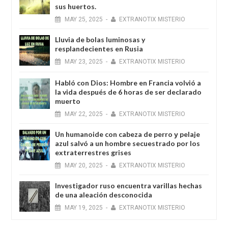
sus huertos.
MAY
25,
2025
-
EXTRANOTIX MISTERIO
Lluvia de bolas luminosas y
resplandecientes en Rusia
MAY
23,
2025
-
EXTRANOTIX MISTERIO
Habló con Dios: Hombre en Francia volvió a
la vida después de 6 horas de ser declarado
muerto
MAY
22,
2025
-
EXTRANOTIX MISTERIO
Un humanoide con cabeza de perro у pelaje
azul salvó a un hombre secuestrado por los
extraterrestres grises
MAY
20,
2025
-
EXTRANOTIX MISTERIO
Investigador ruso encuentra varillas hechas
de una aleación desconocida
MAY
19,
2025
-
EXTRANOTIX MISTERIO