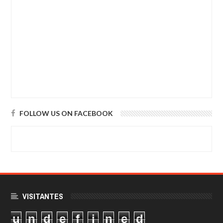
FOLLOW US ON FACEBOOK
VISITANTES
u
n
d
e
f
i
n
e
d