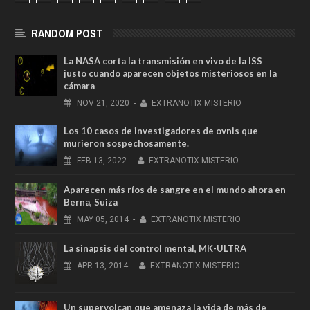
RANDOM POST
La NASA corta la transmisión en vivo de la ISS
justo cuando aparecen objetos misteriosos en la
cámara
NOV
21,
2020
-
EXTRANOTIX MISTERIO
Los 10 casos de investigadores de ovnis que
murieron sospechosamente.
FEB
13,
2022
-
EXTRANOTIX MISTERIO
Aparecen más ríos de sangre en el mundo ahora en
Berna, Suiza
MAY
05,
2014
-
EXTRANOTIX MISTERIO
La sinapsis del control mental, MK-ULTRA
APR
13,
2014
-
EXTRANOTIX MISTERIO
Un supervolcan que amenaza la vida de más de