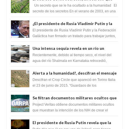
cambiaría por completo el destino de la
Un secreto que se le ha ocultado a la humanidad El
humanidad
secreto de los secretos En el verano de 2003, en una
zona inexplorada de las m...
¿El presidente de Rusia Vladímir Putin y la
Federación Galactica han firmado un
El presidente de Rusia Vladímir Putin y la Federación
tratado para acabar con los Sionistas?
Galáctica han firmado un tratado para trabajar juntos,
para exponer a todos los Si...
Una intensa sequía revela en un río un
impresionante hallazgo de miles de Shiva
Recientemente, debido al tiempo seco, el nivel del
Lingas
agua del río Shalmala en Karnataka retrocedió,
revelando la presencia de miles de Shiv...
Alerta a la humanidad!, descifran el mensaje
del Crop Circle de Torino ,Italia
Descifran el Crop Circle que apareció en Torino Italia
el 23 de junio de 2015. "Guardaos de los
extraterrestres con regalos! Esos ...
Se filtran documentos militares ocultos que
muestran la intención de los NIH de crear el
Project Veritas obtiene documentos militares ocultos
SARS-CoV-2, utilizando la investigación de
que muestran la intención de los NIH de crear el
SARS-CoV-2, utilizando la investigaci...
ganancia de función
El presidente de Rusia Putin revela que la
clase dominante en el mundo son los