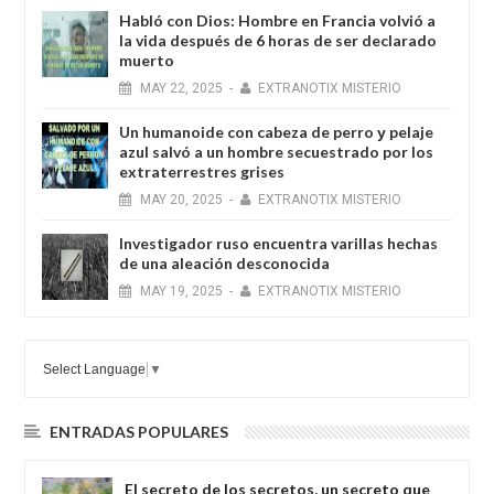
Habló con Dios: Hombre en Francia volvió a
la vida después de 6 horas de ser declarado
muerto
MAY
22,
2025
-
EXTRANOTIX MISTERIO
Un humanoide con cabeza de perro у pelaje
azul salvó a un hombre secuestrado por los
extraterrestres grises
MAY
20,
2025
-
EXTRANOTIX MISTERIO
Investigador ruso encuentra varillas hechas
de una aleación desconocida
MAY
19,
2025
-
EXTRANOTIX MISTERIO
Select Language
▼
ENTRADAS POPULARES
El secreto de los secretos, un secreto que