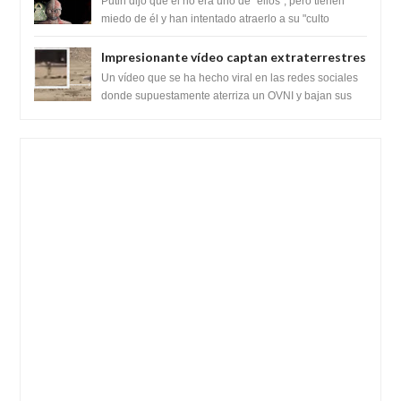
Putin dijo que él no era uno de "ellos", pero tienen
híbridos reptiles
miedo de él y han intentado atraerlo a su "culto
babilónico antiguo....
Impresionante vídeo captan extraterrestres
bajando de un OVNI en Arabia Saudita
Un vídeo que se ha hecho viral en las redes sociales
donde supuestamente aterriza un OVNI y bajan sus
tripulantes en el desierto en Ara...