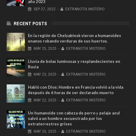
año 2023
SEP
27,
2022
-
EXTRANOTIX MISTERIO
RECENT POSTS
En la región de Chelyabinsk vieron a humanoides
enanos robando verduras de sus huertos.
MAY
25,
2025
-
EXTRANOTIX MISTERIO
Lluvia de bolas luminosas y resplandecientes en
Rusia
MAY
23,
2025
-
EXTRANOTIX MISTERIO
Habló con Dios: Hombre en Francia volvió a la vida
después de 6 horas de ser declarado muerto
MAY
22,
2025
-
EXTRANOTIX MISTERIO
Un humanoide con cabeza de perro у pelaje azul
salvó a un hombre secuestrado por los
extraterrestres grises
MAY
20,
2025
-
EXTRANOTIX MISTERIO