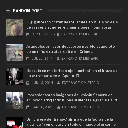
RANDOM POST
El gigantesco cráter de los Urales en Rusia no deja
de crecer y adquriere dimensiones moustrosas
SEP
15,
2015
-
EXTRANOTIX MISTERIO
Arqueólogos rusos descubren posible esqueleto
de un niño extraterrestre en Crimea.
JUL
29,
2017
-
EXTRANOTIX MISTERIO
Descubren misterioso ojo illuminati en el brazo de
un astronauta en el Apollo 17
JUN
13,
2014
-
EXTRANOTIX MISTERIO
Impresionantes imágenes del volcán Semeru en
erupción arrojando nubes ardientes a gran altitud
JAN
16,
2021
-
EXTRANOTIX MISTERIO
Un 'viajero del tiempo' afirma que la 'purga de la
vida real' comenzará en todo el mundo el próximo