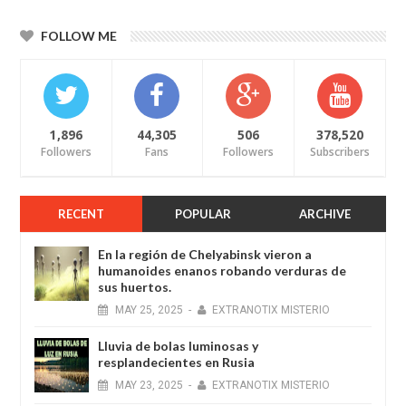
FOLLOW ME
1,896
44,305
506
378,520
Followers
Fans
Followers
Subscribers
RECENT
POPULAR
ARCHIVE
En la región de Chelyabinsk vieron a
humanoides enanos robando verduras de
sus huertos.
MAY
25,
2025
-
EXTRANOTIX MISTERIO
Lluvia de bolas luminosas y
resplandecientes en Rusia
MAY
23,
2025
-
EXTRANOTIX MISTERIO