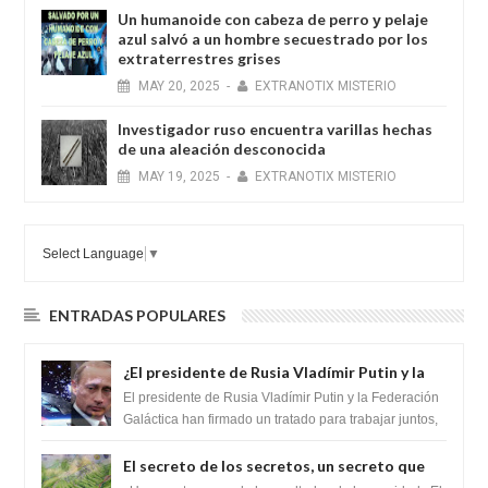
Un humanoide con cabeza de perro у pelaje
azul salvó a un hombre secuestrado por los
extraterrestres grises
MAY
20,
2025
-
EXTRANOTIX MISTERIO
Investigador ruso encuentra varillas hechas
de una aleación desconocida
MAY
19,
2025
-
EXTRANOTIX MISTERIO
Select Language
▼
ENTRADAS POPULARES
¿El presidente de Rusia Vladímir Putin y la
Federación Galactica han firmado un
El presidente de Rusia Vladímir Putin y la Federación
tratado para acabar con los Sionistas?
Galáctica han firmado un tratado para trabajar juntos,
para exponer a todos los Si...
El secreto de los secretos, un secreto que