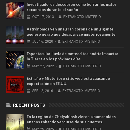
Investigadores descubren como borrar los malos
recuerdos durante el sueño
OCT
17,
2013
-
EXTRANOTIX MISTERIO
Astrónomos ven una gran corona de un gigante
agujero negro que desaparece misteriosamente
JUL
16,
2020
-
EXTRANOTIX MISTERIO
Espectacular lluvia de meteoritos podría impactar
la Tierra en los próximos días
MAY
27,
2022
-
EXTRANOTIX MISTERIO
Extraño y Misterioso sitio web esta causando
expectación en EE.UU.
SEP
12,
2016
-
EXTRANOTIX MISTERIO
RECENT POSTS
En la región de Chelyabinsk vieron a humanoides
enanos robando verduras de sus huertos.
MAY
25,
2025
-
EXTRANOTIX MISTERIO