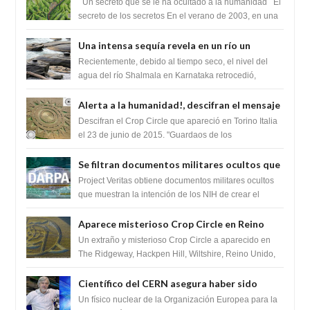
cambiaría por completo el destino de la
Un secreto que se le ha ocultado a la humanidad El
humanidad
secreto de los secretos En el verano de 2003, en una
zona inexplorada de las m...
Una intensa sequía revela en un río un
impresionante hallazgo de miles de Shiva
Recientemente, debido al tiempo seco, el nivel del
Lingas
agua del río Shalmala en Karnataka retrocedió,
revelando la presencia de miles de Shiv...
Alerta a la humanidad!, descifran el mensaje
del Crop Circle de Torino ,Italia
Descifran el Crop Circle que apareció en Torino Italia
el 23 de junio de 2015. "Guardaos de los
extraterrestres con regalos! Esos ...
Se filtran documentos militares ocultos que
muestran la intención de los NIH de crear el
Project Veritas obtiene documentos militares ocultos
SARS-CoV-2, utilizando la investigación de
que muestran la intención de los NIH de crear el
SARS-CoV-2, utilizando la investigaci...
ganancia de función
Aparece misterioso Crop Circle en Reino
Unido 23 de junio 2016
Un extraño y misterioso Crop Circle a aparecido en
The Ridgeway, Hackpen Hill, Wiltshire, Reino Unido,
fue reportado por Crop circle conec...
Científico del CERN asegura haber sido
ayudado por seres de luz durante una
Un físico nuclear de la Organización Europea para la