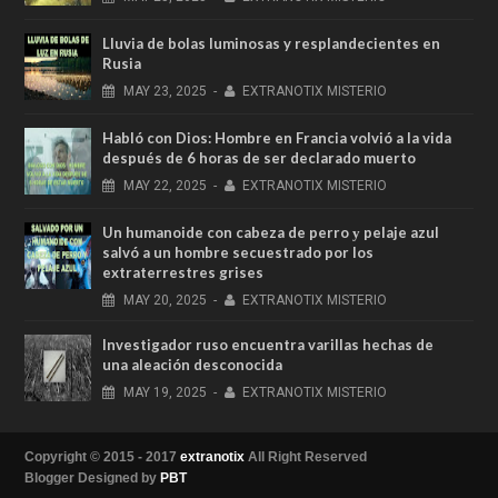
Lluvia de bolas luminosas y resplandecientes en
Rusia
MAY
23,
2025
-
EXTRANOTIX MISTERIO
Habló con Dios: Hombre en Francia volvió a la vida
después de 6 horas de ser declarado muerto
MAY
22,
2025
-
EXTRANOTIX MISTERIO
Un humanoide con cabeza de perro у pelaje azul
salvó a un hombre secuestrado por los
extraterrestres grises
MAY
20,
2025
-
EXTRANOTIX MISTERIO
Investigador ruso encuentra varillas hechas de
una aleación desconocida
MAY
19,
2025
-
EXTRANOTIX MISTERIO
Copyright © 2015 - 2017
extranotix
All Right Reserved
Blogger Designed by
PBT