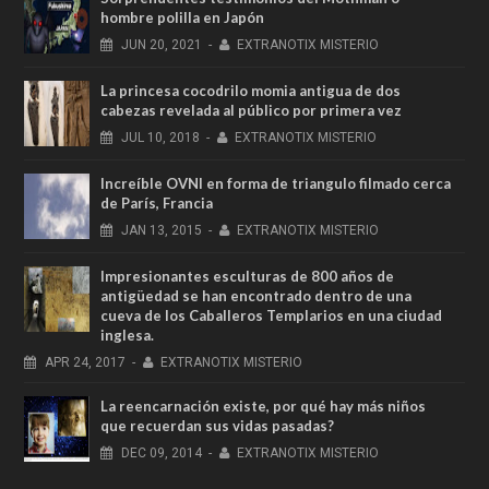
hombre polilla en Japón
JUN
20,
2021
-
EXTRANOTIX MISTERIO
La princesa cocodrilo momia antigua de dos
cabezas revelada al público por primera vez
JUL
10,
2018
-
EXTRANOTIX MISTERIO
Increíble OVNI en forma de triangulo filmado cerca
de París, Francia
JAN
13,
2015
-
EXTRANOTIX MISTERIO
Impresionantes esculturas de 800 años de
antigüedad se han encontrado dentro de una
cueva de los Caballeros Templarios en una ciudad
inglesa.
APR
24,
2017
-
EXTRANOTIX MISTERIO
La reencarnación existe, por qué hay más niños
que recuerdan sus vidas pasadas?
DEC
09,
2014
-
EXTRANOTIX MISTERIO