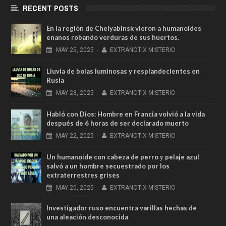
RECENT POSTS
En la región de Chelyabinsk vieron a humanoides
enanos robando verduras de sus huertos.
MAY
25,
2025
-
EXTRANOTIX MISTERIO
Lluvia de bolas luminosas y resplandecientes en
Rusia
MAY
23,
2025
-
EXTRANOTIX MISTERIO
Habló con Dios: Hombre en Francia volvió a la vida
después de 6 horas de ser declarado muerto
MAY
22,
2025
-
EXTRANOTIX MISTERIO
Un humanoide con cabeza de perro у pelaje azul
salvó a un hombre secuestrado por los
extraterrestres grises
MAY
20,
2025
-
EXTRANOTIX MISTERIO
Investigador ruso encuentra varillas hechas de
una aleación desconocida