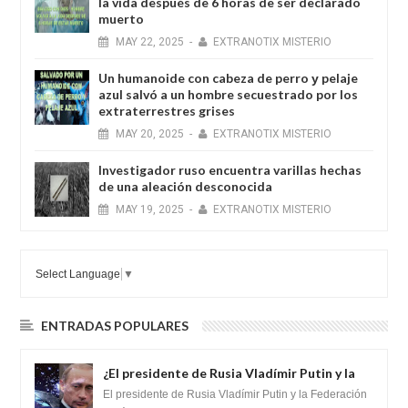
la vida después de 6 horas de ser declarado
muerto
MAY
22,
2025
-
EXTRANOTIX MISTERIO
Un humanoide con cabeza de perro у pelaje
azul salvó a un hombre secuestrado por los
extraterrestres grises
MAY
20,
2025
-
EXTRANOTIX MISTERIO
Investigador ruso encuentra varillas hechas
de una aleación desconocida
MAY
19,
2025
-
EXTRANOTIX MISTERIO
Select Language
▼
ENTRADAS POPULARES
¿El presidente de Rusia Vladímir Putin y la
Federación Galactica han firmado un
El presidente de Rusia Vladímir Putin y la Federación