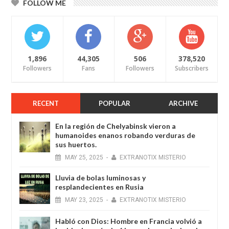
FOLLOW ME
1,896
44,305
506
378,520
Followers
Fans
Followers
Subscribers
RECENT
POPULAR
ARCHIVE
En la región de Chelyabinsk vieron a
humanoides enanos robando verduras de
sus huertos.
MAY
25,
2025
-
EXTRANOTIX MISTERIO
Lluvia de bolas luminosas y
resplandecientes en Rusia
MAY
23,
2025
-
EXTRANOTIX MISTERIO
Habló con Dios: Hombre en Francia volvió a