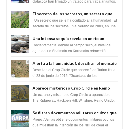
tratado para acabar con los Sionistas?
Galáctica han firmado un tratado para trabajar juntos,
para exponer a todos los Si...
El secreto de los secretos, un secreto que
cambiaría por completo el destino de la
Un secreto que se le ha ocultado a la humanidad El
humanidad
secreto de los secretos En el verano de 2003, en una
zona inexplorada de las m...
Una intensa sequía revela en un río un
impresionante hallazgo de miles de Shiva
Recientemente, debido al tiempo seco, el nivel del
Lingas
agua del río Shalmala en Karnataka retrocedió,
revelando la presencia de miles de Shiv...
Alerta a la humanidad!, descifran el mensaje
del Crop Circle de Torino ,Italia
Descifran el Crop Circle que apareció en Torino Italia
el 23 de junio de 2015. "Guardaos de los
extraterrestres con regalos! Esos ...
Aparece misterioso Crop Circle en Reino
Unido 23 de junio 2016
Un extraño y misterioso Crop Circle a aparecido en
The Ridgeway, Hackpen Hill, Wiltshire, Reino Unido,
fue reportado por Crop circle conec...
Se filtran documentos militares ocultos que
muestran la intención de los NIH de crear el
Project Veritas obtiene documentos militares ocultos
SARS-CoV-2, utilizando la investigación de
que muestran la intención de los NIH de crear el