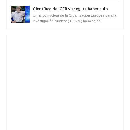
SARS-CoV-2, utilizando la investigaci...
ganancia de función
Científico del CERN asegura haber sido
ayudado por seres de luz durante una
Un físico nuclear de la Organización Europea para la
prueba del Colisionador de Hadrones
Investigación Nuclear ( CERN ) ha acogido
recientemente el cristianismo en su corazó...