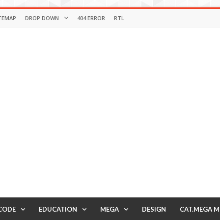
TEMAP
DROP DOWN
404 ERROR
RTL
CODE
EDUCATION
MEGA
DESIGN
CAT.MEGA 