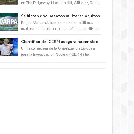
en The Ridgeway, Hackpen Hill, Wiltshire, Reino
Unido, fue reportado por Crop circle conec...
Se filtran documentos militares ocultos
que muestran la intención de los NIH de
Project Veritas obtiene documentos militares
crear el SARS-CoV-2, utilizando la
ocultos que muestran la intención de los NIH de
crear el SARS-CoV-2, utilizando la investigaci...
investigación de ganancia de función
Científico del CERN asegura haber sido
ayudado por seres de luz durante una
Un físico nuclear de la Organización Europea
prueba del Colisionador de Hadrones
para la Investigación Nuclear ( CERN ) ha
acogido recientemente el cristianismo en su
corazó...