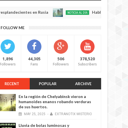
ecientes en Rusia
Habló con Dios: Hombre en F
NOTICIA AL DÍA
May
22,
0
FOLLOW ME
2025
1,896
44,305
506
378,520
Followers
Fans
Followers
Subscribers
RECENT
POPULAR
ARCHIVE
En la región de Chelyabinsk vieron a
humanoides enanos robando verduras
de sus huertos.
MAY
25,
2025
-
EXTRANOTIX MISTERIO
Lluvia de bolas luminosas y