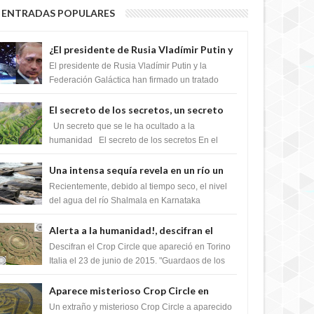
ENTRADAS POPULARES
¿El presidente de Rusia Vladímir Putin y
la Federación Galactica han firmado un
El presidente de Rusia Vladímir Putin y la
tratado para acabar con los Sionistas?
Federación Galáctica han firmado un tratado
para trabajar juntos, para exponer a todos los
Si...
El secreto de los secretos, un secreto
que cambiaría por completo el destino
Un secreto que se le ha ocultado a la
de la humanidad
humanidad El secreto de los secretos En el
verano de 2003, en una zona inexplorada de las
m...
Una intensa sequía revela en un río un
impresionante hallazgo de miles de
Recientemente, debido al tiempo seco, el nivel
Shiva Lingas
del agua del río Shalmala en Karnataka
retrocedió, revelando la presencia de miles de
Shiv...
Alerta a la humanidad!, descifran el
mensaje del Crop Circle de Torino ,Italia
Descifran el Crop Circle que apareció en Torino
Italia el 23 de junio de 2015. "Guardaos de los
extraterrestres con regalos! Esos ...
Aparece misterioso Crop Circle en
Reino Unido 23 de junio 2016
Un extraño y misterioso Crop Circle a aparecido