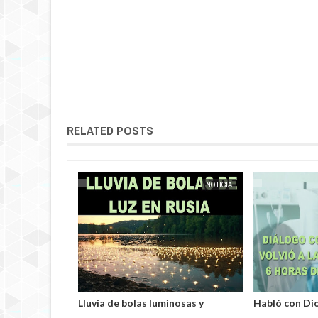
RELATED POSTS
NOTICIA
EXTRANOTIX MISTERIO
NOTICIA
EXTRANOTIX MISTERIO
yabinsk vieron
Lluvia de bolas luminosas y
Habló con Di
s robando
resplandecientes en Rusia
Francia volvió