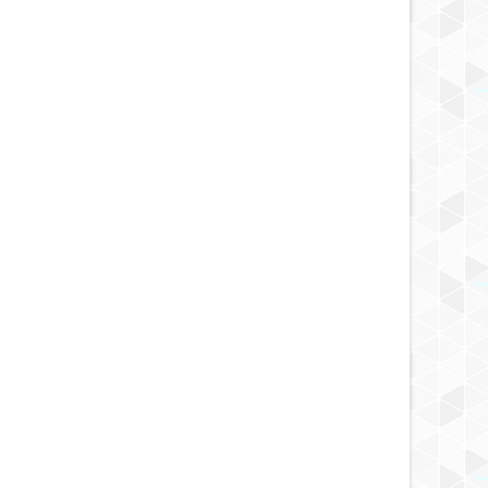
MAY
23,
2025
MAY
NOTICIA DESCUBRIMIENTO
NOTICIA AL DÍA
igador ruso encuentra
Los científicos han registrado
as hechas de una aleación
extrañas vibraciones sísmicas en la