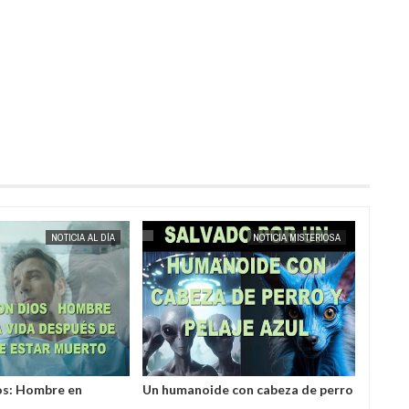
MAY
25,
2025
NOTICIA AL DÍA
NOTICIA MISTERIOSA
os: Hombre en
Un humanoide con cabeza de perro
Invest
 a la vida después de
у pelaje azul salvó a un hombre
varill