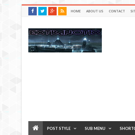
HOME
ABOUT US
CONTACT
SI
POST STYLE
SUB MENU
SHORT