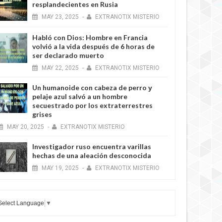
resplandecientes en Rusia
MAY
23,
2025
-
EXTRANOTIX MISTERIO
Habló con Dios: Hombre en Francia
volvió a la vida después de 6 horas de
ser declarado muerto
MAY
22,
2025
-
EXTRANOTIX MISTERIO
Un humanoide con cabeza de perro у
pelaje azul salvó a un hombre
secuestrado por los extraterrestres
grises
MAY
20,
2025
-
EXTRANOTIX MISTERIO
Investigador ruso encuentra varillas
hechas de una aleación desconocida
MAY
19,
2025
-
EXTRANOTIX MISTERIO
Select Language
▼