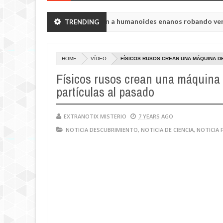
ión de Chelyabinsk vieron a humanoides enanos robando verduras de
TRENDING
a de la princesa Tisul de la región de Kemerovo.
HOME
VÍDEO
FÍSICOS RUSOS CREAN UNA MÁQUINA D
Físicos rusos crean una máquina
partículas al pasado
EXTRANOTIX MISTERIO
7 YEARS AGO
NOTICIA DESCUBRIMIENTO
,
NOTICIA DE CIENCIA
,
NOTICIA